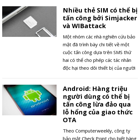
Nhiều thẻ SIM có thể bị
tấn công bởi Simjacker
và WIBattack
Một nhóm các nhà nghiên cứu bảo
mật đã trình bày chi tiết về một
cuộc tấn công dựa trên SMS thứ
hai có thể cho phép các tác nhân
độc hại theo dõi thiết bị của người
dùng bằng cách lạm dụng các ứng
dụng ít được biết đến đang chạy
Android: Hàng triệu
trên các thẻ SIM.
người dùng có thể bị
tấn công lừa đảo qua
lỗ hổng của giao thức
OTA
Theo Computerweekly, công ty
bảo mật Check Point cho biết hàng