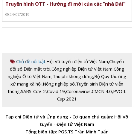
Truyền hình OTT - Hướng đi mới của các “nhà Đài”
24/07/2019
Chủ đề nổi bật:
Hội Vô tuyến điện tử Việt Nam
,
Chuyển
đổi số
,
Điện mặt trời
,
Công nghiệp Điện tử Việt Nam
,
Công
nghiệp Ô tô Việt Nam
,
Thu phí không dừng
,
Bộ Quy tắc ứng
xử mạng xã hội
,
Nông nghiệp số
,
Tuyển sinh Điện tử viễn
thông
,
SARS-CoV-2
,
Covid 19
,
Coronavirus
,
CMCN 4.0
,
PVOIL
Cup 2021
Tạp chí Điện tử và Ứng dụng - Cơ quan chủ quản: Hội Vô
tuyến - Điện tử Việt Nam
Tổng biên tập: PGS.TS Trần Minh Tuấn