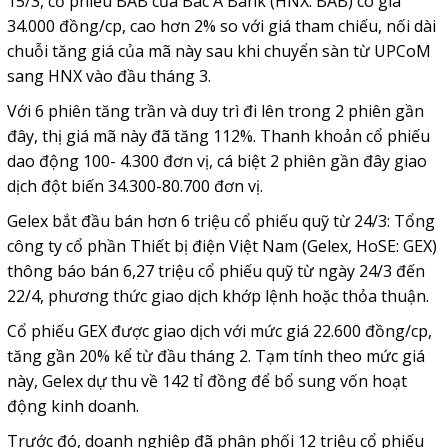
15/3, cổ phiếu BAB của Bac A Bank (HNX: BAB) có giá
34.000 đồng/cp, cao hơn 2% so với giá tham chiếu, nối dài
chuỗi tăng giá của mã này sau khi chuyển sàn từ UPCoM
sang HNX vào đầu tháng 3.
Với 6 phiên tăng trần và duy trì đi lên trong 2 phiên gần
đây, thị giá mã này đã tăng 112%. Thanh khoản cổ phiếu
dao động 100- 4.300 đơn vị, cá biệt 2 phiên gần đây giao
dịch đột biến 34.300-80.700 đơn vị.
Gelex bắt đầu bán hơn 6 triệu cổ phiếu quỹ từ 24/3: Tổng
công ty cổ phần Thiết bị điện Việt Nam (Gelex, HoSE: GEX)
thông báo bán 6,27 triệu cổ phiếu quỹ từ ngày 24/3 đến
22/4, phương thức giao dịch khớp lệnh hoặc thỏa thuận.
Cổ phiếu GEX được giao dịch với mức giá 22.600 đồng/cp,
tăng gần 20% kể từ đầu tháng 2. Tạm tính theo mức giá
này, Gelex dự thu về 142 tỉ đồng để bổ sung vốn hoạt
động kinh doanh.
Trước đó, doanh nghiệp đã phân phối 12 triệu cổ phiếu