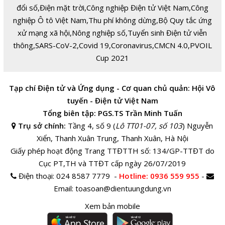
đổi số
,
Điện mặt trời
,
Công nghiệp Điện tử Việt Nam
,
Công
nghiệp Ô tô Việt Nam
,
Thu phí không dừng
,
Bộ Quy tắc ứng
xử mạng xã hội
,
Nông nghiệp số
,
Tuyển sinh Điện tử viễn
thông
,
SARS-CoV-2
,
Covid 19
,
Coronavirus
,
CMCN 4.0
,
PVOIL
Cup 2021
Tạp chí Điện tử và Ứng dụng - Cơ quan chủ quản: Hội Vô
tuyến - Điện tử Việt Nam
Tổng biên tập: PGS.TS Trần Minh Tuấn
Trụ sở chính:
Tầng 4, số 9 (
Lô TT01-07, số 103
) Nguyễn
Xiển, Thanh Xuân Trung, Thanh Xuân, Hà Nội
Giấy phép hoạt động Trang TTĐTTH số: 134/GP-TTĐT do
Cục PT,TH và TTĐT cấp ngày 26/07/2019
Điện thoại:
024 8587 7779 -
Hotline
: 0936 559 955
-
Email:
toasoan@dientuungdung.vn
Xem bản mobile