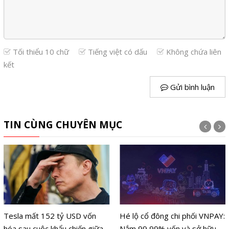
Tối thiểu 10 chữ
Tiếng việt có dấu
Không chứa liên
kết
Gửi bình luận
TIN CÙNG CHUYÊN MỤC
Tesla mất 152 tỷ USD vốn
Hé lộ cổ đông chi phối VNPAY:
hóa sau cuộc khẩu chiến giữa
Nắm 99,99% vốn và sở hữu