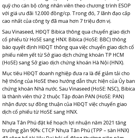
quỹ cho cán bộ công nhân viên theo chương trình ESOP
với giá ưu đãi 12.000 đồng/cp. Trong đó, 7 lãnh đạo cấp
cao nhất của công ty đã mua hơn 7 triệu đơn vị.
Sau Vinaseed, HĐQT Bibica thông qua chuyển giao dịch
cổ phiếu từ HoSE sang HNX: Bibica (HoSE: BBC) thông
báo quyết định HĐQT thông qua việc chuyển giao dịch cổ
phiếu niêm yết từ Sở giao dịch chứng khoán TP HCM
(HoSE) sang Sở giao dịch chứng khoán Hà Nội (HNX).
Mục tiêu HĐQT doanh nghiệp đưa ra là để giảm tải cho
hệ thống của HoSE theo hướng dẫn thực hiện của Ủy ban
chứng khoán Nhà nước. Sau Vinaseed (HoSE: NSC), Bibica
là thành viên thứ 2 thuộc Tập đoàn PAN (HoSE: PAN)
nhận được sự đồng thuận của HĐQT việc chuyển giao
dịch cổ phiếu từ HoSE sang HNX.
Nhựa Tân Phú đặt kế hoạch lợi nhuận năm 2021 tăng
trưởng gần 90%: CTCP Nhựa Tân Phú (TPP – sàn HNX)