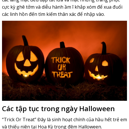
cực kỳ ghê tởm và diễu hành ầm ĩ khắp xóm để xua đuổi
các linh hồn đến tìm kiếm thân xác để nhập vào.
Các tập tục trong ngày Halloween
“Trick Or Treat” Đây là sinh hoạt chính của hầu hết trẻ em
và thiếu niên tại Hoa Kỳ trong đêm Halloween.