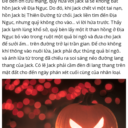
Để đền ơn cứu mạng, quỷ hứa với Jack là sẽ không bắt
hồn Jack về Địa Ngục. Do đó, khi Jack chết vì một tai nạn,
hồn Jack bị Thiên Đường từ chối. Jack liền tìm đến Địa
Ngục, nhưng quỷ không cho vào… vì lời hứa trước. Thấy
Jack lạnh lùng khổ sở, quỷ bèn lấy một ít than hồng ở Địa
Ngục bỏ vào trong ruột một quả bí ngô và đưa cho Jack
để sưởi ấm… trên đường trở lại trần gian. Để cho không
khí thông vào nuôi lửa, Jack phải đục thủng quả bí ngô..
và ánh lửa từ trong đã chiếu ra soi sáng nẻo đường lang
thang của Jack. Có lẽ Jack phải cầm đèn đi lang thang trên
mặt đất cho đến ngày phán xét cuối cùng của nhân loại.