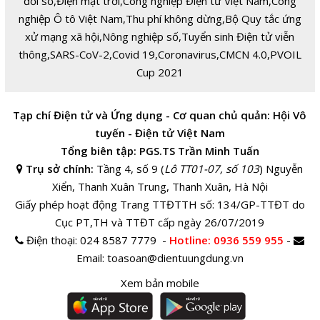
đổi số
,
Điện mặt trời
,
Công nghiệp Điện tử Việt Nam
,
Công
nghiệp Ô tô Việt Nam
,
Thu phí không dừng
,
Bộ Quy tắc ứng
xử mạng xã hội
,
Nông nghiệp số
,
Tuyển sinh Điện tử viễn
thông
,
SARS-CoV-2
,
Covid 19
,
Coronavirus
,
CMCN 4.0
,
PVOIL
Cup 2021
Tạp chí Điện tử và Ứng dụng - Cơ quan chủ quản: Hội Vô
tuyến - Điện tử Việt Nam
Tổng biên tập: PGS.TS Trần Minh Tuấn
Trụ sở chính:
Tầng 4, số 9 (
Lô TT01-07, số 103
) Nguyễn
Xiển, Thanh Xuân Trung, Thanh Xuân, Hà Nội
Giấy phép hoạt động Trang TTĐTTH số: 134/GP-TTĐT do
Cục PT,TH và TTĐT cấp ngày 26/07/2019
Điện thoại:
024 8587 7779 -
Hotline
: 0936 559 955
-
Email:
toasoan@dientuungdung.vn
Xem bản mobile