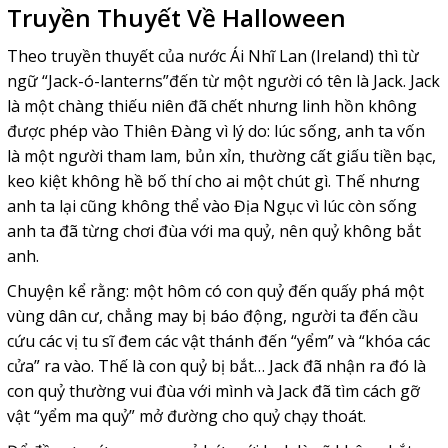
Truyền Thuyết Về Halloween
Theo truyền thuyết của nước Ái Nhĩ Lan (Ireland) thì từ
ngữ “Jack-ó-lanterns”đến từ một người có tên là Jack. Jack
là một chàng thiếu niên đã chết nhưng linh hồn không
được phép vào Thiên Đàng vì lý do: lúc sống, anh ta vốn
là một người tham lam, bủn xỉn, thường cất giấu tiền bạc,
keo kiệt không hề bố thí cho ai một chút gì. Thế nhưng
anh ta lại cũng không thể vào Địa Ngục vì lúc còn sống
anh ta đã từng chơi đùa với ma quỷ, nên quỷ không bắt
anh.
Chuyện kể rằng: một hôm có con quỷ đến quấy phá một
vùng dân cư, chẳng may bị báo động, người ta đến cầu
cứu các vị tu sĩ đem các vật thánh đến “yểm” và “khóa các
cửa” ra vào. Thế là con quỷ bị bắt… Jack đã nhận ra đó là
con quỷ thường vui đùa với mình và Jack đã tìm cách gỡ
vật “yểm ma quỷ” mở đường cho quỷ chạy thoát.