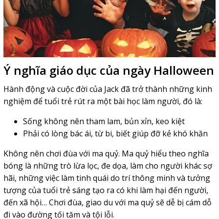
Ý nghĩa giáo dục của ngày Halloween
Hành động và cuộc đời của Jack đã trở thành những kinh
nghiệm để tuổi trẻ rút ra một bài học làm người, đó là:
Sống không nên tham lam, bủn xỉn, keo kiệt
Phải có lòng bác ái, từ bi, biết giúp đỡ kẻ khó khăn
Không nên chơi đùa với ma quỷ. Ma quỷ hiểu theo nghĩa
bóng là những trò lừa lọc, đe dọa, làm cho người khác sợ
hãi, những việc làm tinh quái do trí thông minh và tưởng
tượng của tuổi trẻ sáng tạo ra có khi làm hại đến người,
đến xã hội… Chơi đùa, giao du với ma quỷ sẽ dễ bị cám dỗ
đi vào đường tối tăm và tội lỗi.