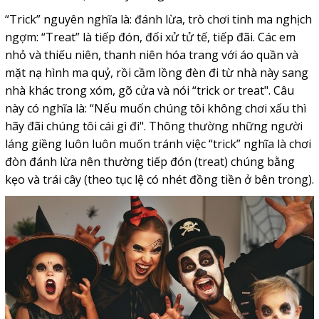
“Trick” nguyên nghĩa là: đánh lừa, trò chơi tinh ma nghịch
ngợm: “Treat” là tiếp đón, đối xử tử tế, tiếp đãi. Các em
nhỏ và thiếu niên, thanh niên hóa trang với áo quần và
mặt nạ hình ma quỷ, rồi cầm lồng đèn đi từ nhà này sang
nhà khác trong xóm, gõ cửa và nói “trick or treat". Câu
này có nghĩa là: “Nếu muốn chúng tôi không chơi xấu thì
hãy đãi chúng tôi cái gì đi". Thông thường những người
láng giềng luôn luôn muốn tránh việc “trick” nghĩa là chơi
đòn đánh lừa nên thường tiếp đón (treat) chúng bằng
kẹo và trái cây (theo tục lệ có nhét đồng tiền ở bên trong).