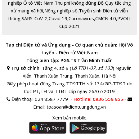
nghiệp Ô tô Việt Nam
,
Thu phí không dừng
,
Bộ Quy tắc ứng
xử mạng xã hội
,
Nông nghiệp số
,
Tuyển sinh Điện tử viễn
thông
,
SARS-CoV-2
,
Covid 19
,
Coronavirus
,
CMCN 4.0
,
PVOIL
Cup 2021
Tạp chí Điện tử và Ứng dụng - Cơ quan chủ quản: Hội Vô
tuyến - Điện tử Việt Nam
Tổng biên tập: PGS.TS Trần Minh Tuấn
Trụ sở chính:
Tầng 4, số 9 (
Lô TT01-07, số 103
) Nguyễn
Xiển, Thanh Xuân Trung, Thanh Xuân, Hà Nội
Giấy phép hoạt động Trang TTĐTTH số: 134/GP-TTĐT do
Cục PT,TH và TTĐT cấp ngày 26/07/2019
Điện thoại:
024 8587 7779 -
Hotline
: 0936 559 955
-
Email:
toasoan@dientuungdung.vn
Xem bản mobile