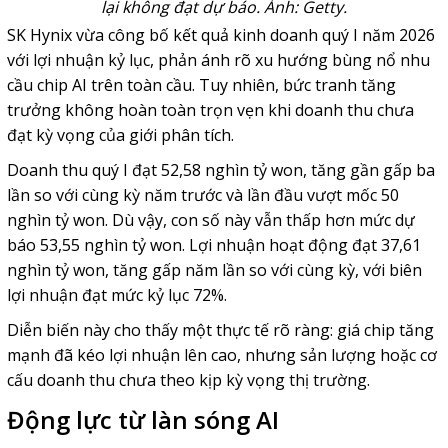
lại không đạt dự báo. Ảnh: Getty.
SK Hynix
vừa công bố kết quả kinh doanh quý I năm 2026
với lợi nhuận kỷ lục, phản ánh rõ xu hướng bùng nổ nhu
cầu chip AI trên toàn cầu. Tuy nhiên, bức tranh tăng
trưởng không hoàn toàn trọn vẹn khi doanh thu chưa
đạt kỳ vọng của giới phân tích.
Doanh thu quý I đạt 52,58 nghìn tỷ won, tăng gần gấp ba
lần so với cùng kỳ năm trước và lần đầu vượt mốc 50
nghìn tỷ won. Dù vậy, con số này vẫn thấp hơn mức dự
báo 53,55 nghìn tỷ won. Lợi nhuận hoạt động đạt 37,61
nghìn tỷ won, tăng gấp năm lần so với cùng kỳ, với biên
lợi nhuận đạt mức kỷ lục 72%.
Diễn biến này cho thấy một thực tế rõ ràng: giá chip tăng
mạnh đã kéo lợi nhuận lên cao, nhưng sản lượng hoặc cơ
cấu doanh thu chưa theo kịp kỳ vọng thị trường.
Động lực từ làn sóng AI