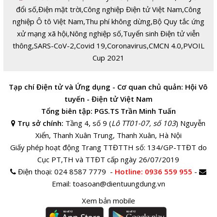
đổi số
,
Điện mặt trời
,
Công nghiệp Điện tử Việt Nam
,
Công
nghiệp Ô tô Việt Nam
,
Thu phí không dừng
,
Bộ Quy tắc ứng
xử mạng xã hội
,
Nông nghiệp số
,
Tuyển sinh Điện tử viễn
thông
,
SARS-CoV-2
,
Covid 19
,
Coronavirus
,
CMCN 4.0
,
PVOIL
Cup 2021
Tạp chí Điện tử và Ứng dụng - Cơ quan chủ quản: Hội Vô
tuyến - Điện tử Việt Nam
Tổng biên tập: PGS.TS Trần Minh Tuấn
Trụ sở chính:
Tầng 4, số 9 (
Lô TT01-07, số 103
) Nguyễn
Xiển, Thanh Xuân Trung, Thanh Xuân, Hà Nội
Giấy phép hoạt động Trang TTĐTTH số: 134/GP-TTĐT do
Cục PT,TH và TTĐT cấp ngày 26/07/2019
Điện thoại:
024 8587 7779 -
Hotline
: 0936 559 955
-
Email:
toasoan@dientuungdung.vn
Xem bản mobile