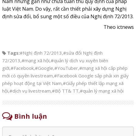
Nam nhưng gần như chưa tuân thủ quy định của pháp
luật Việt Nam. Do vậy, rất cần thiết phải xây dựng Nghị
định sửa đổi, bổ sung một số điều của Nghị định 72/2013.
Theo ictnews
Tags:
#Nghị định 72/2013
,
#sửa đổi Nghị định
72/2013
,
#mạng xã hội
,
#quản lý dịch vụ xuyên biên
giới
,
#Facebook
,
#Google
,
#YouTuber
,
#mạng xã hội cấp phép
mới có quyền livestream
,
#Facebook Google sắp phải xin giấy
phép hoạt động tại Việt Nam
,
#Giấy phép thiết lập mạng xã
hội
,
#dịch vụ livestream
,
#Bộ TT& TT
,
#quản lý mạng xã hội
Bình luận