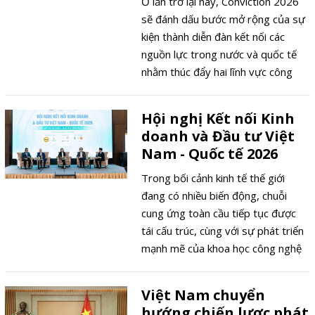
Ở lần trở lại này, Conviction 2026
sẽ đánh dấu bước mở rộng của sự
kiện thành diễn đàn kết nối các
nguồn lực trong nước và quốc tế
nhằm thúc đẩy hai lĩnh vực công
nghệ chiến lược của Việt Nam là
Blockchain và Trí tuệ nhân tạo (AI).
Hội nghị Kết nối Kinh
doanh và Đầu tư Việt
Nam - Quốc tế 2026
Trong bối cảnh kinh tế thế giới
đang có nhiều biến động, chuỗi
cung ứng toàn cầu tiếp tục được
tái cấu trúc, cùng với sự phát triển
mạnh mẽ của khoa học công nghệ
và chuyển đổi số, hợp tác quốc tế
đang trở thành yếu tố then chốt để
Việt Nam chuyển
nâng cao năng lực cạnh tranh và
hướng chiến lược phát