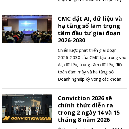
Thăng Long.
CMC đặt AI, dữ liệu và
hạ tầng số làm trọng
tâm đầu tư giai đoạn
2026-2030
Chiến lược phát triển giai đoạn
2026-2030 của CMC tập trung vào
AI, dữ liệu, trung tâm dữ liệu, điện
toán đám mây và hạ tầng số.
Doanh nghiệp kỳ vọng các khoản
đầu tư này sẽ tạo động lực tăng
trưởng bền vững trong những năm
Conviction 2026 sẽ
tới.
chính thức diễn ra
trong 2 ngày 14 và 15
tháng 8 năm 2026