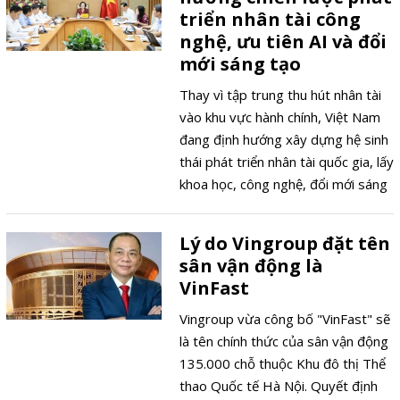
mở rộng không gian phát triển cho
triển nhân tài công
cộng đồng doanh nghiệp.
nghệ, ưu tiên AI và đổi
mới sáng tạo
Thay vì tập trung thu hút nhân tài
vào khu vực hành chính, Việt Nam
đang định hướng xây dựng hệ sinh
thái phát triển nhân tài quốc gia, lấy
khoa học, công nghệ, đổi mới sáng
tạo và chuyển đổi số làm động lực.
Đây được xem là bước chuyển
Lý do Vingroup đặt tên
quan trọng nhằm tạo nguồn nhân
sân vận động là
lực chất lượng cao phục vụ các
VinFast
ngành công nghệ chiến lược và
nâng cao năng lực cạnh tranh quốc
Vingroup vừa công bố "VinFast" sẽ
gia.
là tên chính thức của sân vận động
135.000 chỗ thuộc Khu đô thị Thể
thao Quốc tế Hà Nội. Quyết định