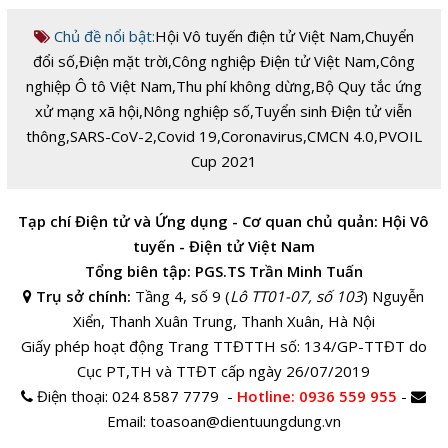
Chủ đề nổi bật:
Hội Vô tuyến điện tử Việt Nam
,
Chuyển
đổi số
,
Điện mặt trời
,
Công nghiệp Điện tử Việt Nam
,
Công
nghiệp Ô tô Việt Nam
,
Thu phí không dừng
,
Bộ Quy tắc ứng
xử mạng xã hội
,
Nông nghiệp số
,
Tuyển sinh Điện tử viễn
thông
,
SARS-CoV-2
,
Covid 19
,
Coronavirus
,
CMCN 4.0
,
PVOIL
Cup 2021
Tạp chí Điện tử và Ứng dụng - Cơ quan chủ quản: Hội Vô
tuyến - Điện tử Việt Nam
Tổng biên tập: PGS.TS Trần Minh Tuấn
Trụ sở chính:
Tầng 4, số 9 (
Lô TT01-07, số 103
) Nguyễn
Xiển, Thanh Xuân Trung, Thanh Xuân, Hà Nội
Giấy phép hoạt động Trang TTĐTTH số: 134/GP-TTĐT do
Cục PT,TH và TTĐT cấp ngày 26/07/2019
Điện thoại:
024 8587 7779 -
Hotline
: 0936 559 955
-
Email:
toasoan@dientuungdung.vn