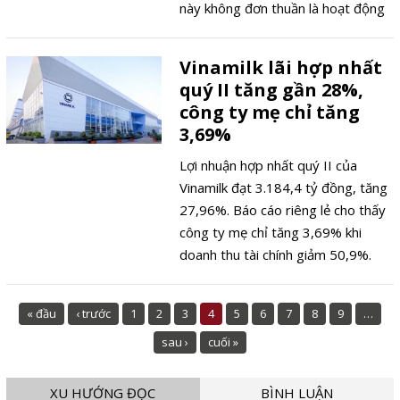
này không đơn thuần là hoạt động
nhận diện thương hiệu mà còn gắn
với chiến lược quảng bá hình ảnh
Vinamilk lãi hợp nhất
Việt Nam, ứng dụng công nghệ vào
quý II tăng gần 28%,
hạ tầng thể thao và xây dựng một
công ty mẹ chỉ tăng
biểu tượng mới cho các sự kiện
3,69%
quốc tế.
Lợi nhuận hợp nhất quý II của
Vinamilk đạt 3.184,4 tỷ đồng, tăng
27,96%. Báo cáo riêng lẻ cho thấy
công ty mẹ chỉ tăng 3,69% khi
doanh thu tài chính giảm 50,9%.
« đầu
‹ trước
1
2
3
4
5
6
7
8
9
…
sau ›
cuối »
XU HƯỚNG ĐỌC
BÌNH LUẬN