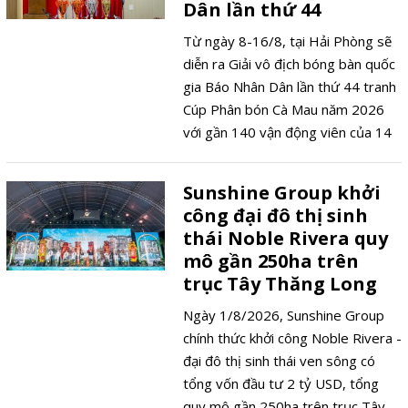
Dân lần thứ 44
Từ ngày 8-16/8, tại Hải Phòng sẽ
diễn ra Giải vô địch bóng bàn quốc
gia Báo Nhân Dân lần thứ 44 tranh
Cúp Phân bón Cà Mau năm 2026
với gần 140 vận động viên của 14
đoàn tham dự. Đây là lần đầu tiên
giải đấu được đưa vào chương
Sunshine Group khởi
trình thi đấu môn bóng bàn của Đại
công đại đô thị sinh
hội Thể thao toàn quốc lần thứ X.
thái Noble Rivera quy
mô gần 250ha trên
trục Tây Thăng Long
Ngày 1/8/2026, Sunshine Group
chính thức khởi công Noble Rivera -
đại đô thị sinh thái ven sông có
tổng vốn đầu tư 2 tỷ USD, tổng
quy mô gần 250ha trên trục Tây