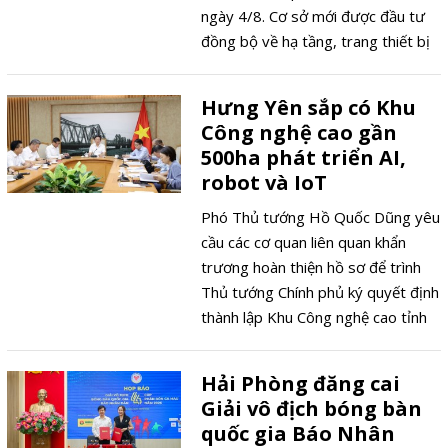
ngày 4/8. Cơ sở mới được đầu tư
đồng bộ về hạ tầng, trang thiết bị
và triển khai chương trình hỗ trợ
100% chi phí chọn bác sĩ phẫu
Hưng Yên sắp có Khu
thuật, đỡ đẻ theo yêu cầu đến hết
Công nghệ cao gần
ngày 15/8.
500ha phát triển AI,
robot và IoT
Phó Thủ tướng Hồ Quốc Dũng yêu
cầu các cơ quan liên quan khẩn
trương hoàn thiện hồ sơ để trình
Thủ tướng Chính phủ ký quyết định
thành lập Khu Công nghệ cao tỉnh
Hưng Yên trước ngày 5/8, tạo nền
tảng phát triển hệ sinh thái đổi mới
Hải Phòng đăng cai
sáng tạo và công nghệ cao tại khu
Giải vô địch bóng bàn
vực phía Bắc.
quốc gia Báo Nhân