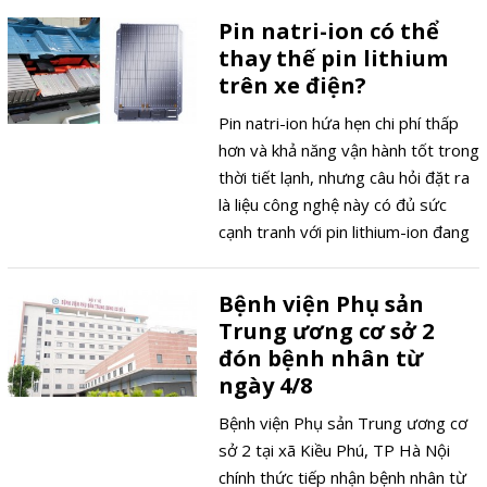
vụ công và thúc đẩy tăng trưởng
Pin natri-ion có thể
toàn diện.
thay thế pin lithium
trên xe điện?
Pin natri-ion hứa hẹn chi phí thấp
hơn và khả năng vận hành tốt trong
thời tiết lạnh, nhưng câu hỏi đặt ra
là liệu công nghệ này có đủ sức
cạnh tranh với pin lithium-ion đang
thống trị ngành xe điện hay không.
Bệnh viện Phụ sản
Trung ương cơ sở 2
đón bệnh nhân từ
ngày 4/8
Bệnh viện Phụ sản Trung ương cơ
sở 2 tại xã Kiều Phú, TP Hà Nội
chính thức tiếp nhận bệnh nhân từ