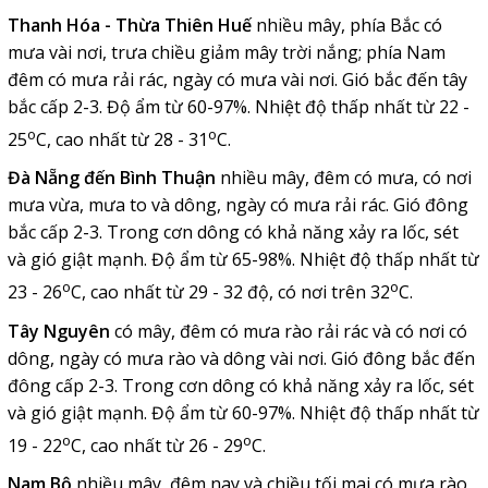
Thanh Hóa - Thừa Thiên Huế
nhiều mây, phía Bắc có
mưa vài nơi, trưa chiều giảm mây trời nắng; phía Nam
đêm có mưa rải rác, ngày có mưa vài nơi. Gió bắc đến tây
bắc cấp 2-3. Độ ẩm từ 60-97%. Nhiệt độ thấp nhất từ 22 -
o
o
25
C, cao nhất từ 28 - 31
C.
Đà Nẵng đến Bình Thuận
nhiều mây, đêm có mưa, có nơi
mưa vừa, mưa to và dông, ngày có mưa rải rác. Gió đông
bắc cấp 2-3. Trong cơn dông có khả năng xảy ra lốc, sét
và gió giật mạnh. Độ ẩm từ 65-98%. Nhiệt độ thấp nhất từ
o
o
23 - 26
C, cao nhất từ 29 - 32 độ, có nơi trên 32
C.
Tây Nguyên
có mây, đêm có mưa rào rải rác và có nơi có
dông, ngày có mưa rào và dông vài nơi. Gió đông bắc đến
đông cấp 2-3. Trong cơn dông có khả năng xảy ra lốc, sét
và gió giật mạnh. Độ ẩm từ 60-97%. Nhiệt độ thấp nhất từ
o
o
19 - 22
C, cao nhất từ 26 - 29
C.
Nam Bộ
nhiều mây, đêm nay và chiều tối mai có mưa rào