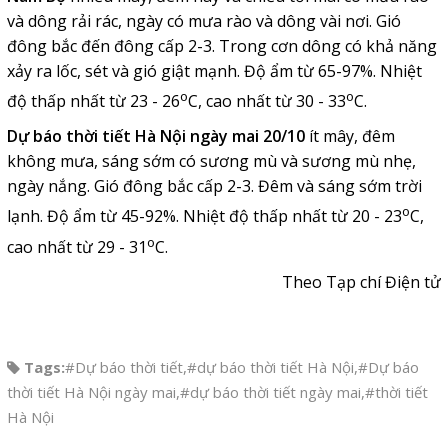
và dông rải rác, ngày có mưa rào và dông vài nơi. Gió
đông bắc đến đông cấp 2-3. Trong cơn dông có khả năng
xảy ra lốc, sét và gió giật mạnh. Độ ẩm từ 65-97%. Nhiệt
o
o
độ thấp nhất từ 23 - 26
C, cao nhất từ 30 - 33
C.
Dự báo thời tiết Hà Nội
ngày mai 20/10
í
t mây, đêm
không mưa, sáng sớm có sương mù và sương mù nhẹ,
ngày nắng. Gió đông bắc cấp 2-3. Đêm và sáng sớm trời
o
lạnh. Độ ẩm từ 45-92%. Nhiệt độ thấp nhất từ 20 - 23
C,
o
cao nhất từ 29 - 31
C.
Theo Tạp chí Điện tử
Tags:
#Dự báo thời tiết
,
#dự báo thời tiết Hà Nội
,
#Dự báo
thời tiết Hà Nội ngày mai
,
#dự báo thời tiết ngày mai
,
#thời tiết
Hà Nội