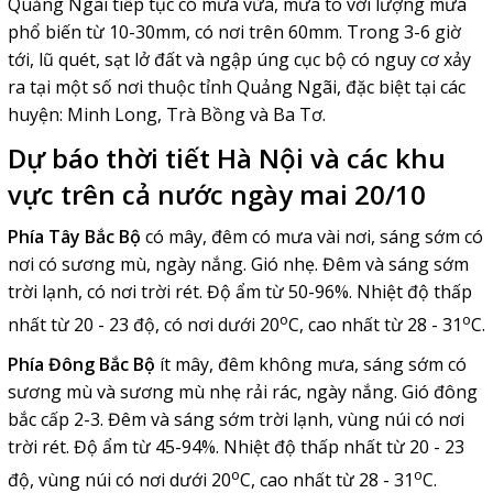
Quảng Ngãi tiếp tục có mưa vừa, mưa to với lượng mưa
phổ biến từ 10-30mm, có nơi trên 60mm. Trong 3-6 giờ
tới, lũ quét, sạt lở đất và ngập úng cục bộ có nguy cơ xảy
ra tại một số nơi thuộc tỉnh Quảng Ngãi, đặc biệt tại các
huyện: Minh Long, Trà Bồng và Ba Tơ.
Dự báo thời tiết Hà Nội và các khu
vực trên cả nước ngày mai 20/10
Phía Tây Bắc Bộ
có mây, đêm có mưa vài nơi, sáng sớm có
nơi có sương mù, ngày nắng. Gió nhẹ. Đêm và sáng sớm
trời lạnh, có nơi trời rét. Độ ẩm từ 50-96%. Nhiệt độ thấp
o
o
nhất từ 20 - 23 độ, có nơi dưới 20
C, cao nhất từ 28 - 31
C.
Phía Đông Bắc Bộ
í
t mây, đêm không mưa, sáng sớm có
sương mù và sương mù nhẹ rải rác, ngày nắng. Gió đông
bắc cấp 2-3. Đêm và sáng sớm trời lạnh, vùng núi có nơi
trời rét. Độ ẩm từ 45-94%. Nhiệt độ thấp nhất từ 20 - 23
o
o
độ, vùng núi có nơi dưới 20
C, cao nhất từ 28 - 31
C.