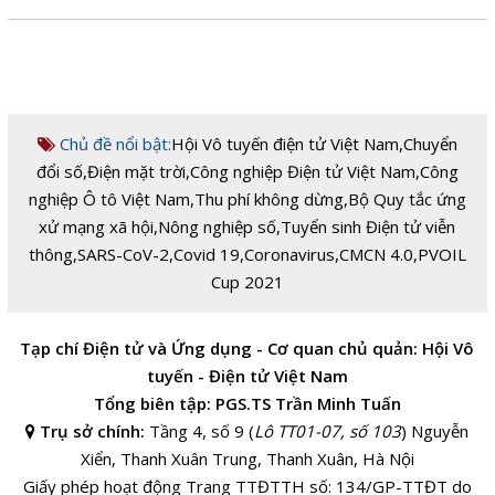
Chủ đề nổi bật:
Hội Vô tuyến điện tử Việt Nam
,
Chuyển
đổi số
,
Điện mặt trời
,
Công nghiệp Điện tử Việt Nam
,
Công
nghiệp Ô tô Việt Nam
,
Thu phí không dừng
,
Bộ Quy tắc ứng
xử mạng xã hội
,
Nông nghiệp số
,
Tuyển sinh Điện tử viễn
thông
,
SARS-CoV-2
,
Covid 19
,
Coronavirus
,
CMCN 4.0
,
PVOIL
Cup 2021
Tạp chí Điện tử và Ứng dụng - Cơ quan chủ quản: Hội Vô
tuyến - Điện tử Việt Nam
Tổng biên tập: PGS.TS Trần Minh Tuấn
Trụ sở chính:
Tầng 4, số 9 (
Lô TT01-07, số 103
) Nguyễn
Xiển, Thanh Xuân Trung, Thanh Xuân, Hà Nội
Giấy phép hoạt động Trang TTĐTTH số: 134/GP-TTĐT do