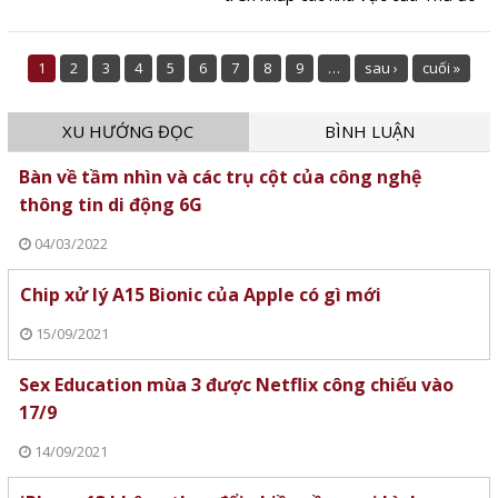
kèm theo nền nhiệt độ thấp.
1
2
3
4
5
6
7
8
9
…
sau ›
cuối »
XU HƯỚNG ĐỌC
BÌNH LUẬN
Bàn về tầm nhìn và các trụ cột của công nghệ
thông tin di động 6G
04/03/2022
Chip xử lý A15 Bionic của Apple có gì mới
15/09/2021
Sex Education mùa 3 được Netflix công chiếu vào
17/9
14/09/2021