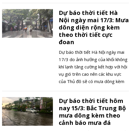
thể kèm thao các hình thái thời tiết
cực đoan như lốc, sét, mưa đá và
Dự báo thời tiết Hà
gió giật mạnh.
Nội ngày mai 17/3: Mưa
dông diện rộng kèm
theo thời tiết cực
đoan
Dự báo thời tiết Hà Nội ngày mai
17/3 do ảnh hưởng của khối không
khí lạnh tăng cường kết hợp với hội
vụ gió trên cao nên các khu vực
của Thủ đô sẽ có mưa dông kèm
theo lốc, sét và gió giật mạnh.
Dự báo thời tiết hôm
nay 15/3: Bắc Trung Bộ
mưa dông kèm theo
cảnh báo mưa đá