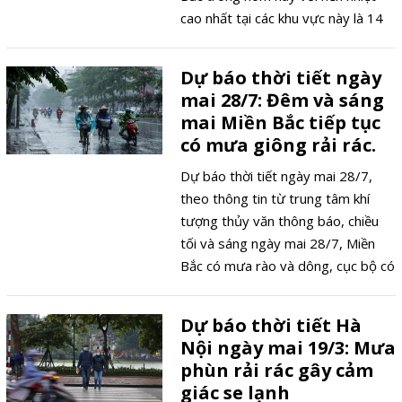
cao nhất tại các khu vực này là 14
độ C.
Dự báo thời tiết ngày
mai 28/7: Đêm và sáng
mai Miền Bắc tiếp tục
có mưa giông rải rác.
Dự báo thời tiết ngày mai 28/7,
theo thông tin từ trung tâm khí
tượng thủy văn thông báo, chiều
tối và sáng ngày mai 28/7, Miền
Bắc có mưa rào và dông, cục bộ có
mưa vừa, mưa to, trong cơn dông
có khả năng xảy ra lốc, sét, mưa đá
Dự báo thời tiết Hà
và gió giật mạnh.
Nội ngày mai 19/3: Mưa
phùn rải rác gây cảm
giác se lạnh