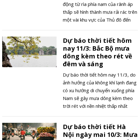
động từ rìa phía nam của rãnh áp
thấp sẽ hình thành mưa rải rác trên
một vài khu vực của Thủ đô đến
trưa chiều trời giảm mây và hửng
nắng.
Dự báo thời tiết hôm
nay 11/3: Bắc Bộ mưa
dông kèm theo rét về
đêm và sáng
Dự báo thời tiết hôm nay 11/3, do
ảnh hưởng của không khí lạnh đang
có xu hướng di chuyển xuống phía
Nam sẽ gây mưa dông kèm theo
trời rét với nền nhiệt thấp nhất
dưới 16 độ C trên một số khu vực
của Bắc Bộ.
Dự báo thời tiết Hà
Nội ngày mai 10/3: Mưa