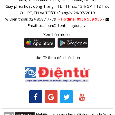
Giấy phép hoạt động Trang TTĐTTH số: 134/GP-TTĐT do
Cục PT,TH và TTĐT cấp ngày 26/07/2019
Điện thoại:
024 8587 7779 -
Hotline
: 0936 559 955
-
Email:
toasoan@dientuungdung.vn
Xem bản mobile
Like để theo dõi nhiều hơn:
Nghiêm cấm sao chép nội dung khi chưa có