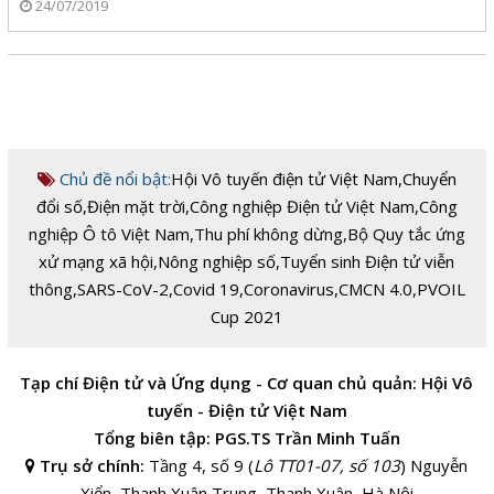
24/07/2019
Chủ đề nổi bật:
Hội Vô tuyến điện tử Việt Nam
,
Chuyển
đổi số
,
Điện mặt trời
,
Công nghiệp Điện tử Việt Nam
,
Công
nghiệp Ô tô Việt Nam
,
Thu phí không dừng
,
Bộ Quy tắc ứng
xử mạng xã hội
,
Nông nghiệp số
,
Tuyển sinh Điện tử viễn
thông
,
SARS-CoV-2
,
Covid 19
,
Coronavirus
,
CMCN 4.0
,
PVOIL
Cup 2021
Tạp chí Điện tử và Ứng dụng - Cơ quan chủ quản: Hội Vô
tuyến - Điện tử Việt Nam
Tổng biên tập: PGS.TS Trần Minh Tuấn
Trụ sở chính:
Tầng 4, số 9 (
Lô TT01-07, số 103
) Nguyễn
Xiển, Thanh Xuân Trung, Thanh Xuân, Hà Nội