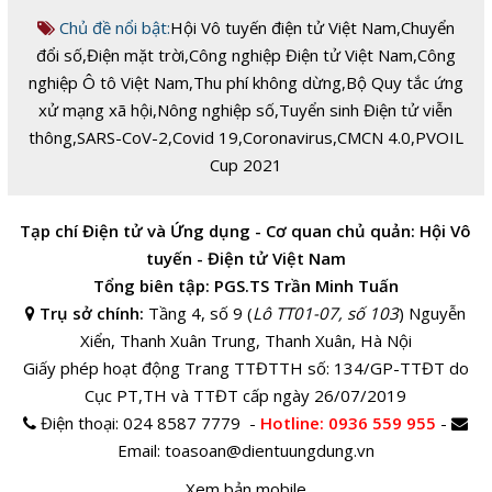
Chủ đề nổi bật:
Hội Vô tuyến điện tử Việt Nam
,
Chuyển
đổi số
,
Điện mặt trời
,
Công nghiệp Điện tử Việt Nam
,
Công
nghiệp Ô tô Việt Nam
,
Thu phí không dừng
,
Bộ Quy tắc ứng
xử mạng xã hội
,
Nông nghiệp số
,
Tuyển sinh Điện tử viễn
thông
,
SARS-CoV-2
,
Covid 19
,
Coronavirus
,
CMCN 4.0
,
PVOIL
Cup 2021
Tạp chí Điện tử và Ứng dụng - Cơ quan chủ quản: Hội Vô
tuyến - Điện tử Việt Nam
Tổng biên tập: PGS.TS Trần Minh Tuấn
Trụ sở chính:
Tầng 4, số 9 (
Lô TT01-07, số 103
) Nguyễn
Xiển, Thanh Xuân Trung, Thanh Xuân, Hà Nội
Giấy phép hoạt động Trang TTĐTTH số: 134/GP-TTĐT do
Cục PT,TH và TTĐT cấp ngày 26/07/2019
Điện thoại:
024 8587 7779 -
Hotline
: 0936 559 955
-
Email:
toasoan@dientuungdung.vn
Xem bản mobile