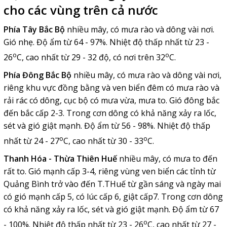
cho các vùng trên cả nước
Phía Tây Bắc Bộ
nhiều mây, có mưa rào và dông vài nơi.
Gió nhẹ. Độ ẩm từ 64 - 97%. Nhiệt độ thấp nhất từ 23 -
o
o
26
C, cao nhất từ 29 - 32 độ, có nơi trên 32
C.
Phía Đông Bắc Bộ
nhiều mây, có mưa rào và dông vài nơi,
riêng khu vực đồng bằng và ven biển đêm có mưa rào và
rải rác có dông, cục bộ có mưa vừa, mưa to. Gió đông bắc
đến bắc cấp 2-3. Trong cơn dông có khả năng xảy ra lốc,
sét và gió giật mạnh. Độ ẩm từ 56 - 98%. Nhiệt độ thấp
o
o
nhất từ 24 - 27
C, cao nhất từ 30 - 33
C.
Thanh Hóa - Thừa Thiên Huế
nhiều mây, có mưa to đến
rất to. Gió mạnh cấp 3-4, riêng vùng ven biển các tỉnh từ
Quảng Bình trở vào đến T.THuế từ gần sáng và ngày mai
có gió mạnh cấp 5, có lúc cấp 6, giật cấp7. Trong cơn dông
có khả năng xảy ra lốc, sét và gió giật mạnh. Độ ẩm từ 67
o
- 100%. Nhiệt độ thấp nhất từ 23 - 26
C, cao nhất từ 27 -