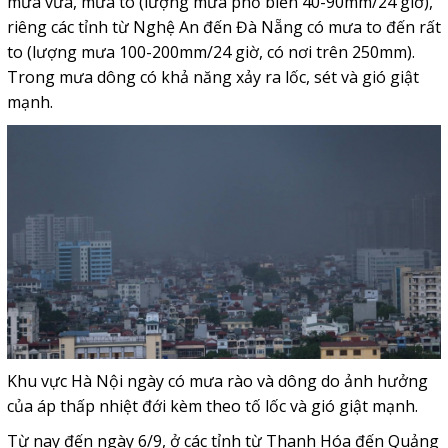
mưa vừa, mưa to (lượng mưa phổ biến 40-90mm/24 giờ),
riêng các tỉnh từ Nghệ An đến Đà Nẵng có mưa to đến rất
to (lượng mưa 100-200mm/24 giờ, có nơi trên 250mm).
Trong mưa dông có khả năng xảy ra lốc, sét và gió giật
mạnh.
Khu vực Hà Nội ngày có mưa rào và dông do ảnh hưởng
của áp thấp nhiệt đới kèm theo tố lốc và gió giật mạnh.
Từ nay đến ngày 6/9, ở các tỉnh từ Thanh Hóa đến Quảng