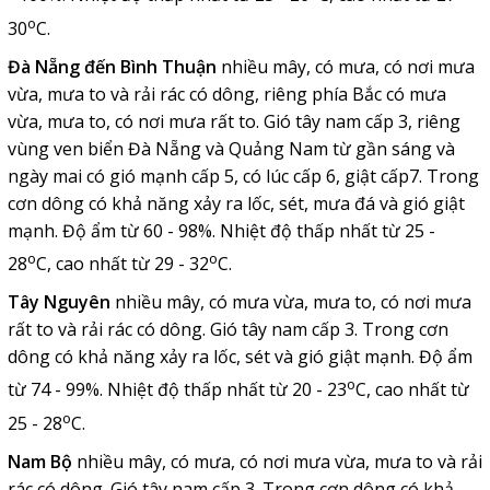
o
30
C.
Đà Nẵng đến Bình Thuận
nhiều mây, có mưa, có nơi mưa
vừa, mưa to và rải rác có dông, riêng phía Bắc có mưa
vừa, mưa to, có nơi mưa rất to. Gió tây nam cấp 3, riêng
vùng ven biển Đà Nẵng và Quảng Nam từ gần sáng và
ngày mai có gió mạnh cấp 5, có lúc cấp 6, giật cấp7. Trong
cơn dông có khả năng xảy ra lốc, sét, mưa đá và gió giật
mạnh. Độ ẩm từ 60 - 98%. Nhiệt độ thấp nhất từ 25 -
o
o
28
C, cao nhất từ 29 - 32
C.
Tây Nguyên
nhiều mây, có mưa vừa, mưa to, có nơi mưa
rất to và rải rác có dông. Gió tây nam cấp 3. Trong cơn
dông có khả năng xảy ra lốc, sét và gió giật mạnh. Độ ẩm
o
từ 74 - 99%. Nhiệt độ thấp nhất từ 20 - 23
C, cao nhất từ
o
25 - 28
C.
Nam Bộ
nhiều mây, có mưa, có nơi mưa vừa, mưa to và rải
rác có dông. Gió tây nam cấp 3. Trong cơn dông có khả