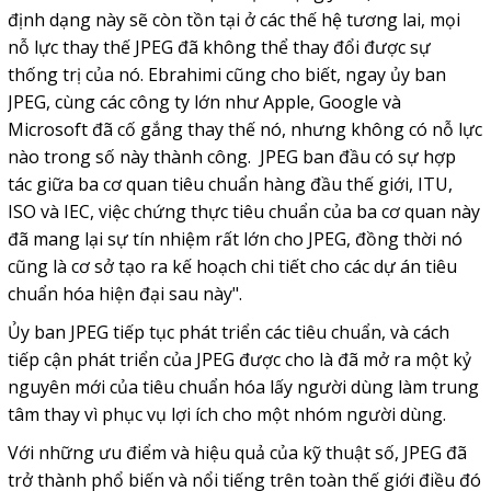
định dạng này sẽ còn tồn tại ở các thế hệ tương lai, mọi
nỗ lực thay thế JPEG đã không thể thay đổi được sự
thống trị của nó. Ebrahimi cũng cho biết, ngay ủy ban
JPEG, cùng các công ty lớn như Apple, Google và
Microsoft đã cố gắng thay thế nó, nhưng không có nỗ lực
nào trong số này thành công. JPEG ban đầu có sự hợp
tác giữa ba cơ quan tiêu chuẩn hàng đầu thế giới, ITU,
ISO và IEC, việc chứng thực tiêu chuẩn của ba cơ quan này
đã mang lại sự tín nhiệm rất lớn cho JPEG, đồng thời nó
cũng là cơ sở tạo ra kế hoạch chi tiết cho các dự án tiêu
chuẩn hóa hiện đại sau này".
Ủy ban JPEG tiếp tục phát triển các tiêu chuẩn, và cách
tiếp cận phát triển của JPEG được cho là đã mở ra một kỷ
nguyên mới của tiêu chuẩn hóa lấy người dùng làm trung
tâm thay vì phục vụ lợi ích cho một nhóm người dùng.
Với những ưu điểm và hiệu quả của kỹ thuật số, JPEG đã
trở thành phổ biến và nổi tiếng trên toàn thế giới điều đó