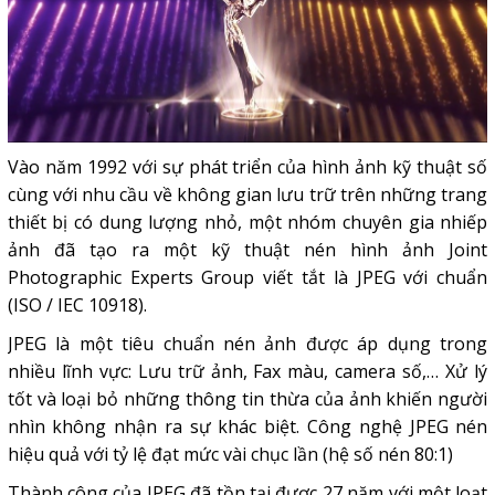
Vào năm 1992 với sự phát triển của hình ảnh kỹ thuật số
cùng với nhu cầu về không gian lưu trữ trên những trang
thiết bị có dung lượng nhỏ, một nhóm chuyên gia nhiếp
ảnh đã tạo ra một kỹ thuật nén hình ảnh Joint
Photographic Experts Group viết tắt là JPEG với chuẩn
(ISO / IEC 10918).
JPEG là một tiêu chuẩn nén ảnh được áp dụng trong
nhiều lĩnh vực: Lưu trữ ảnh, Fax màu, camera số,… Xử lý
tốt và loại bỏ những thông tin thừa của ảnh khiến người
nhìn không nhận ra sự khác biệt. Công nghệ JPEG nén
hiệu quả với tỷ lệ đạt mức vài chục lần (hệ số nén 80:1)
Thành công của JPEG đã tồn tại được 27 năm với một loạt