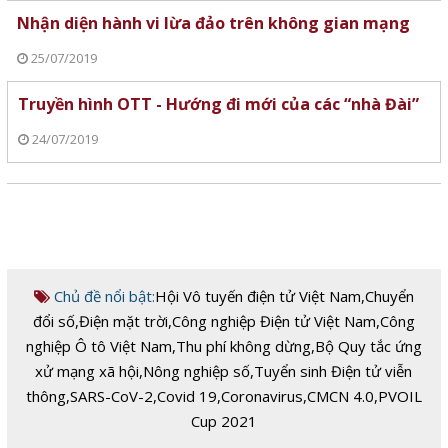
Nhận diện hành vi lừa đảo trên không gian mạng
25/07/2019
Truyền hình OTT - Hướng đi mới của các “nhà Đài”
24/07/2019
Chủ đề nổi bật:
Hội Vô tuyến điện tử Việt Nam
,
Chuyển
đổi số
,
Điện mặt trời
,
Công nghiệp Điện tử Việt Nam
,
Công
nghiệp Ô tô Việt Nam
,
Thu phí không dừng
,
Bộ Quy tắc ứng
xử mạng xã hội
,
Nông nghiệp số
,
Tuyển sinh Điện tử viễn
thông
,
SARS-CoV-2
,
Covid 19
,
Coronavirus
,
CMCN 4.0
,
PVOIL
Cup 2021