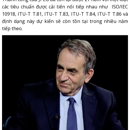
các tiêu chuẩn được cải tiến nối tiếp nhau như ISO/IEC
10918, ITU-T T.81, ITU-T T.83, ITU-T T.84, ITU-T T.86 và
định dạng này dự kiến ​​sẽ còn tồn tại trong nhiều năm
tiếp theo.