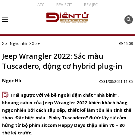
ATC
REV-ECIT
REV-JEC
Xe - Nghe nhìn
Xe +
15:08
Jeep Wrangler 2022: Sắc màu
Tuscadero, động cơ hybrid plug-in
Ngọc Hà
31/08/2021 11:35
D
Trái ngược với vẻ bề ngoài đậm chất “nhà binh”,
khoang cabin của Jeep Wrangler 2022 khiến khách hàng
ngạc nhiên bởi cách sắp xếp, thiết kế làm tôn lên tính thể
thao. Đặc biệt màu "Pinky Tuscadero"
được lấy từ cảm
hứng từ bộ phim sitcom Happy Days thập niên 70 – 80
thế kỷ trước.