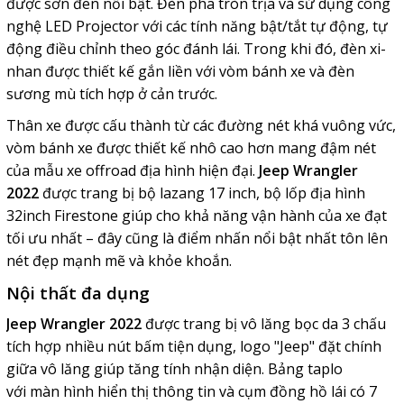
được sơn đen nổi bật.
Đèn pha tròn trịa và sử dụng công
nghệ LED Projector với các tính năng bật/tắt tự động, tự
động điều chỉnh theo góc đánh lái. Trong khi đó, đèn xi-
nhan được thiết kế gắn liền với vòm bánh xe và đèn
sương mù tích hợp ở cản trước.
Thân xe được cấu thành từ các
đường nét khá vuông vức,
vòm bánh xe được thiết kế nhô cao hơn mang đậm nét
của mẫu xe offroad địa hình hiện đại.
Jeep Wrangler
2022
được trang bị bộ lazang 17 inch, bộ lốp địa hình
32inch Firestone giúp cho khả năng vận hành của xe đạt
tối ưu nhất – đây cũng là điểm nhấn nổi bật nhất tôn lên
nét đẹp mạnh mẽ và khỏe khoắn.
Nội thất đa dụng
Jeep Wrangler 2022
được trang bị vô lăng bọc da 3 chấu
tích hợp nhiều nút bấm tiện dụng, logo "Jeep" đặt chính
giữa vô lăng giúp tăng tính nhận diện. Bảng taplo
với
màn hình hiển thị thông tin và cụm đồng hồ lái có 7