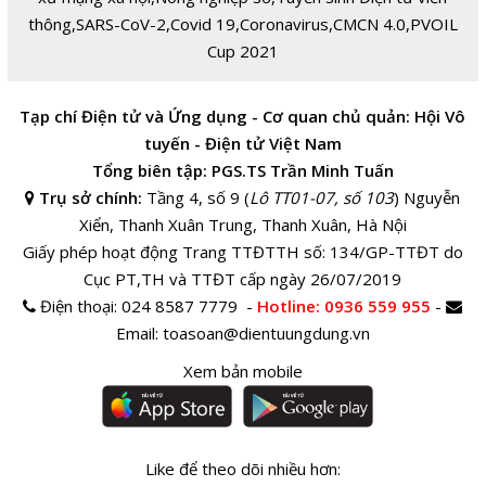
thông
,
SARS-CoV-2
,
Covid 19
,
Coronavirus
,
CMCN 4.0
,
PVOIL
Cup 2021
Tạp chí Điện tử và Ứng dụng - Cơ quan chủ quản: Hội Vô
tuyến - Điện tử Việt Nam
Tổng biên tập: PGS.TS Trần Minh Tuấn
Trụ sở chính:
Tầng 4, số 9 (
Lô TT01-07, số 103
) Nguyễn
Xiển, Thanh Xuân Trung, Thanh Xuân, Hà Nội
Giấy phép hoạt động Trang TTĐTTH số: 134/GP-TTĐT do
Cục PT,TH và TTĐT cấp ngày 26/07/2019
Điện thoại:
024 8587 7779 -
Hotline
: 0936 559 955
-
Email:
toasoan@dientuungdung.vn
Xem bản mobile
Like để theo dõi nhiều hơn: