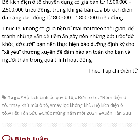
Bộ kích điện ô tô chuyên dụng có giá bán từ 1.500.000 -
2.500.000 triệu đồng, trong khi giá bán của bộ kích điện
đa năng dao động từ 800.000 - 1.800.000 triệu đồng.
Thực tế, không có gì là bền bỉ mãi mãi theo thời gian, để
tránh những vấn đề tiềm ẩn gây nên những bất trắc "dở
khóc, dở cười" bạn nên thực hiện bảo dưỡng định kỳ cho
"xế yêu" thường xuyên để đảm bảo an toàn cho bạn và
người thân trong quá trình hoạt động.
Theo Tạp chí Điện tử
Tags:
#Bộ kích bình ắc quy ô tô
,
#Bơm ô tô
,
#Bơm điện ô
tô
,
#máy khử mùi ô tô
,
#máy lọc không khí
,
#Bộ kích điện ô
tô
,
#Tết Tân Sửu
,
#Chúc mừng năm mới 2021
,
#Xuân Tân Sửu
Bình luận