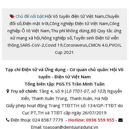
Chủ đề nổi bật:
Hội Vô tuyến điện tử Việt Nam
,
Chuyển
đổi số
,
Điện mặt trời
,
Công nghiệp Điện tử Việt Nam
,
Công
nghiệp Ô tô Việt Nam
,
Thu phí không dừng
,
Bộ Quy tắc ứng
xử mạng xã hội
,
Nông nghiệp số
,
Tuyển sinh Điện tử viễn
thông
,
SARS-CoV-2
,
Covid 19
,
Coronavirus
,
CMCN 4.0
,
PVOIL
Cup 2021
Tạp chí Điện tử và Ứng dụng - Cơ quan chủ quản: Hội Vô
tuyến - Điện tử Việt Nam
Tổng biên tập: PGS.TS Trần Minh Tuấn
Trụ sở chính:
Tầng 4, số 9 (
Lô TT01-07, số 103
) Nguyễn
Xiển, Thanh Xuân Trung, Thanh Xuân, Hà Nội
Giấy phép hoạt động Trang TTĐTTH số: 134/GP-TTĐT do
Cục PT,TH và TTĐT cấp ngày 26/07/2019
Điện thoại:
024 8587 7779 -
Hotline
: 0936 559 955
-
Email:
toasoan@dientuungdung.vn