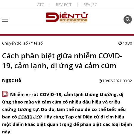
ATC
REV-ECIT
REV-JEC
Chuyển đổi số
Y tế số
10:30
Cách phân biệt giữa nhiễm COVID-
19, cảm lạnh, dị ứng và cảm cúm
Ngọc Hà
19/02/2021 09:32
D
Nhiễm vi-rút COVID-19, cảm lạnh thông thường, dị
ứng theo mùa và cảm cúm có nhiều dấu hiệu và triệu
chứng tương tự. Do đó, làm thế nào để có thể biết nếu
bạn có
COVID-19
? Hãy cùng Tạp chí Điện tử đi tìm hiểu
một điểm khác biệt quan trọng để phân biệt các loại bệnh
này.