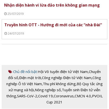
Nhận diện hành vi lừa đảo trên không gian mạng
25/07/2019
Truyền hình OTT - Hướng đi mới của các “nhà Đài”
24/07/2019
Chủ đề nổi bật:
Hội Vô tuyến điện tử Việt Nam
,
Chuyển
đổi số
,
Điện mặt trời
,
Công nghiệp Điện tử Việt Nam
,
Công
nghiệp Ô tô Việt Nam
,
Thu phí không dừng
,
Bộ Quy tắc ứng
xử mạng xã hội
,
Nông nghiệp số
,
Tuyển sinh Điện tử viễn
thông
,
SARS-CoV-2
,
Covid 19
,
Coronavirus
,
CMCN 4.0
,
PVOIL
Cup 2021