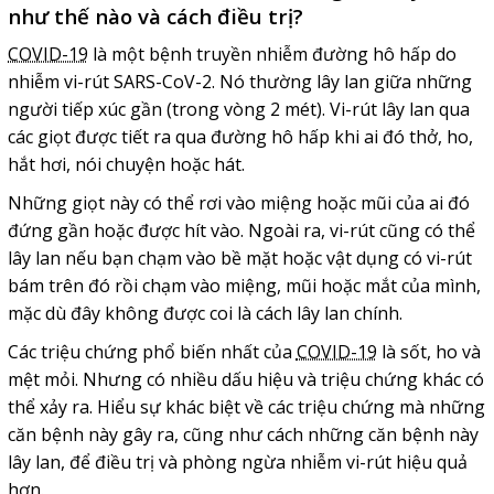
như thế nào và cách điều trị?
COVID-19
là một bệnh truyền nhiễm đường hô hấp do
nhiễm vi-rút SARS-CoV-2. Nó thường lây lan giữa những
người tiếp xúc gần (trong vòng 2 mét). Vi-rút lây lan qua
các giọt được tiết ra qua đường hô hấp khi ai đó thở, ho,
hắt hơi, nói chuyện hoặc hát.
Những giọt này có thể rơi vào miệng hoặc mũi của ai đó
đứng gần hoặc được hít vào. Ngoài ra, vi-rút cũng có thể
lây lan nếu bạn chạm vào bề mặt hoặc vật dụng có vi-rút
bám trên đó rồi chạm vào miệng, mũi hoặc mắt của mình,
mặc dù đây không được coi là cách lây lan chính.
Các triệu chứng phổ biến nhất của
COVID-19
là sốt, ho và
mệt mỏi. Nhưng có nhiều dấu hiệu và triệu chứng khác có
thể xảy ra. Hiểu sự khác biệt về các triệu chứng mà những
căn bệnh này gây ra, cũng như cách những căn bệnh này
lây lan, để điều trị và phòng ngừa nhiễm vi-rút hiệu quả
hơn.