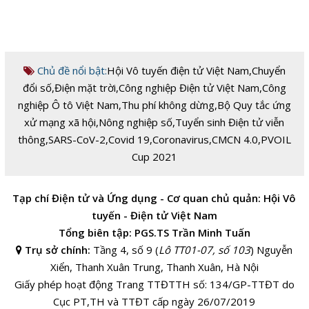
Chủ đề nổi bật:
Hội Vô tuyến điện tử Việt Nam
,
Chuyển
đổi số
,
Điện mặt trời
,
Công nghiệp Điện tử Việt Nam
,
Công
nghiệp Ô tô Việt Nam
,
Thu phí không dừng
,
Bộ Quy tắc ứng
xử mạng xã hội
,
Nông nghiệp số
,
Tuyển sinh Điện tử viễn
thông
,
SARS-CoV-2
,
Covid 19
,
Coronavirus
,
CMCN 4.0
,
PVOIL
Cup 2021
Tạp chí Điện tử và Ứng dụng - Cơ quan chủ quản: Hội Vô
tuyến - Điện tử Việt Nam
Tổng biên tập: PGS.TS Trần Minh Tuấn
Trụ sở chính:
Tầng 4, số 9 (
Lô TT01-07, số 103
) Nguyễn
Xiển, Thanh Xuân Trung, Thanh Xuân, Hà Nội
Giấy phép hoạt động Trang TTĐTTH số: 134/GP-TTĐT do
Cục PT,TH và TTĐT cấp ngày 26/07/2019