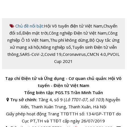
Chủ đề nổi bật:
Hội Vô tuyến điện tử Việt Nam
,
Chuyển
đổi số
,
Điện mặt trời
,
Công nghiệp Điện tử Việt Nam
,
Công
nghiệp Ô tô Việt Nam
,
Thu phí không dừng
,
Bộ Quy tắc ứng
xử mạng xã hội
,
Nông nghiệp số
,
Tuyển sinh Điện tử viễn
thông
,
SARS-CoV-2
,
Covid 19
,
Coronavirus
,
CMCN 4.0
,
PVOIL
Cup 2021
Tạp chí Điện tử và Ứng dụng - Cơ quan chủ quản: Hội Vô
tuyến - Điện tử Việt Nam
Tổng biên tập: PGS.TS Trần Minh Tuấn
Trụ sở chính:
Tầng 4, số 9 (
Lô TT01-07, số 103
) Nguyễn
Xiển, Thanh Xuân Trung, Thanh Xuân, Hà Nội
Giấy phép hoạt động Trang TTĐTTH số: 134/GP-TTĐT do
Cục PT,TH và TTĐT cấp ngày 26/07/2019