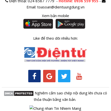
Điện thoại:
024 8587 7779 -
Hotline
: 0936 559 955
-
Email:
toasoan@dientuungdung.vn
Xem bản mobile
Like để theo dõi nhiều hơn:
Nghiêm cấm sao chép nội dung khi chưa có
thỏa thuận bằng văn bản.