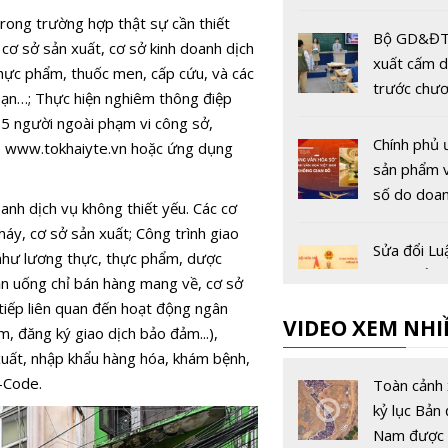
bán dẫn
trong trường hợp thật sự cần thiết
Bộ GD&ĐT
 cơ sở sản xuất, cơ sở kinh doanh dịch
xuất cấm 
hực phẩm, thuốc men, cấp cứu, và các
trước chư
oạn…; Thực hiện nghiêm thông điệp
trình dưới
á 5 người ngoài phạm vi công sở,
nghĩa tăng
Chính phủ 
e
www.tokhaiyte.vn
hoặc ứng dụng
sản phẩm 
số do doa
nh dịch vụ không thiết yếu. Các cơ
nghiệp Việ
áy, cơ sở sản xuất; Công trình giao
triển
Sửa đổi Lu
(như lương thực, thực phẩm, dược
chính để ph
ụ ăn uống chỉ bán hàng mang về, cơ sở
hạ tầng kin
 tiếp liên quan đến hoạt động ngân
VIDEO XEM NHI
, đăng ký giao dịch bảo đảm...),
Ngành Thu
 xuất, nhập khẩu hàng hóa, khám bệnh,
tốc chiến d
R-Code.
Toàn cảnh 
'Làm sạch
kỷ lục Bản 
thuế', rà s
Nam được 