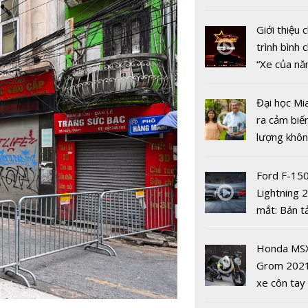
617.000 d
nhiều xe ô 
nghiệp
năm 2022
Giới thiệu
trình bình 
“Xe của n
2022"
Đại học Mi
ra cảm biế
lượng khôn
phát hiện 
19
Ford F-15
Chủ tịch C
Lightning 
Anh giải to
mắt: Bán t
tắc' về Giấ
điện giá kh
đường cho
chưa đến 4
Honda MS
dân Thủ đ
USD
Grom 202
xe côn tay
bản đường