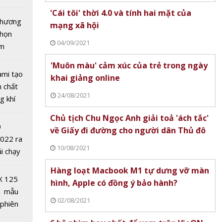
oanh
tô nhất
'Cái tôi' thời 4.0 và tính hai mặt của
 chương
mạng xã hội
chọn
04/09/2021
ăm
'Muôn màu' cảm xúc của trẻ trong ngày
ami tạo
khai giảng online
n chất
24/08/2021
g khí
Covid-
Chủ tịch Chu Ngọc Anh giải toả 'ách tắc'
0
về Giấy đi đường cho người dân Thủ đô
hu Ngọc
2022 ra
ả 'ách
10/08/2021
ải chạy
y đi
ởi điểm
Hàng loạt Macbook M1 tự dưng vỡ màn
 người
0 nghìn
X 125
hình, Apple có đồng ý bảo hành?
ô
1 mẫu
02/08/2021
 phiên
 đua