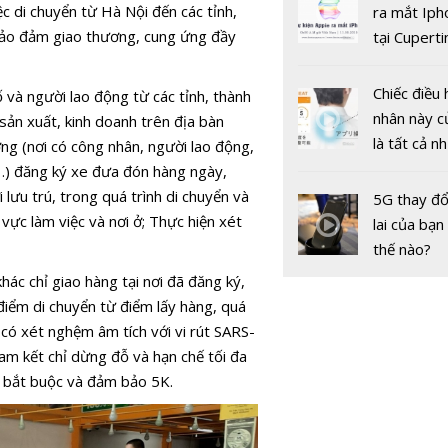
Chuyển đổi
gốc
 di chuyển từ Hà Nội đến các tỉnh,
ra mắt Iph
Nên hiểu n
, bảo đảm giao thương, cung ứng đầy
tại Cuperti
nào cho đ
California,
Chiếc điều 
 và người lao động từ các tỉnh, thành
nhân này c
sản xuất, kinh doanh trên địa bàn
là tất cả n
ng (nơi có công nhân, người lao động,
bạn cần để
n…) đăng ký xe đưa đón hàng ngày,
sót qua m
lưu trú, trong quá trình di chuyển và
5G thay đổ
Chống thất
nóng nực
 vực làm việc và nơi ở; Thực hiện xét
lai của bạn
thuế là thá
thế nào?
lớn đối với
kinh tế số
hác chỉ giao hàng tại nơi đã đăng ký,
 điểm di chuyển từ điểm lấy hàng, quá
i có xét nghệm âm tích với vi rút SARS-
m kết chỉ dừng đỗ và hạn chế tối đa
 tế bắt buộc và đảm bảo 5K.