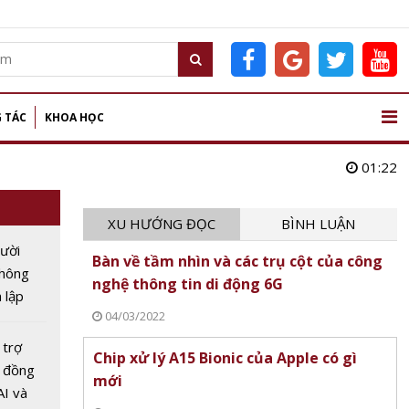
 TÁC
KHOA HỌC
01:22
XU HƯỚNG ĐỌC
BÌNH LUẬN
ười
Bàn về tầm nhìn và các trụ cột của công
không
nghệ thông tin di động 6G
 lập
04/03/2022
iệp
ĩnh vực
 trợ
Chip xử lý A15 Bionic của Apple có gì
ỷ đồng
mới
AI và