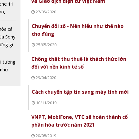
 số -
và Giao dịch điện tử Việt Nam
one 11
hư thế
no,
27/05/2020
úng
 Mỹ
Chuyển đổi số - Nên hiểu như thế nào
hòa cá
cho đúng
ủa Sony
hững gì
25/05/2020
 sống
Chống thất thu thuế là thách thức lớn
ùa hè
i tương
 thu
đối với nền kinh tế số
 như
ch thức
29/04/2020
 nền
Cách chuyển tập tin sang máy tính mới
10/11/2019
VNPT, MobiFone, VTC sẽ hoàn thành cổ
phần hóa trước năm 2021
20/08/2019