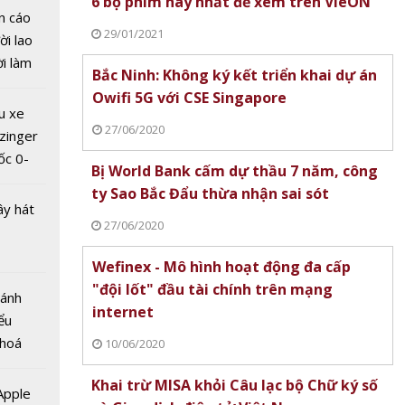
6 bộ phim hay nhất để xem trên VieON
n cáo
29/01/2021
ời lao
ời làm
Bắc Ninh: Không ký kết triển khai dự án
i bán
Owifi 5G với CSE Singapore
hu dịch
u xe
ịch
27/06/2020
zinger
c ứng
ốc 0-
 hội
Bị World Bank cấm dự thầu 7 năm, công
hưa tới
hành vi
ty Sao Bắc Đẩu thừa nhận sai sót
ây hát
g
27/06/2020
Wefinex - Mô hình hoạt động đa cấp
"đội lốt" đầu tài chính trên mạng
Bánh
internet
ểu
 hoá
10/06/2020
 nhiều
Khai trừ MISA khỏi Câu lạc bộ Chữ ký số
về nguồn
 Apple