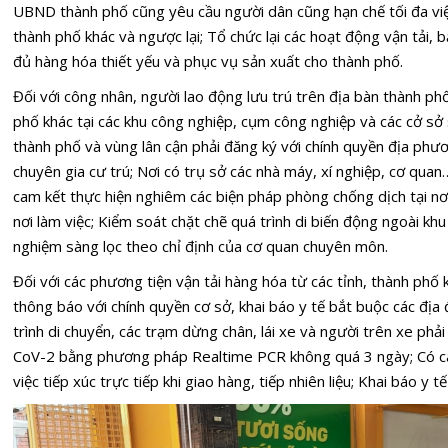
UBND thành phố cũng yêu cầu người dân cũng hạn chế tối đa việc
thành phố khác và ngược lại; Tổ chức lại các hoạt động vận tải
đủ hàng hóa thiết yếu và phục vụ sản xuất cho thành phố.
Đối với công nhân, người lao động lưu trú trên địa bàn thành phố
phố khác tại các khu công nghiệp, cụm công nghiệp và các cở sở 
thành phố và vùng lân cận phải đăng ký với chính quyền địa phươ
chuyên gia cư trú; Nơi có trụ sở các nhà máy, xí nghiệp, cơ qua
cam kết thực hiện nghiêm các biện pháp phòng chống dịch tại nơi 
nơi làm việc; Kiểm soát chặt chẽ quá trình di biến động ngoài khu
nghiệm sàng lọc theo chỉ định của cơ quan chuyên môn.
Đối với các phương tiện vận tải hàng hóa từ các tỉnh, thành phố k
thông báo với chính quyền cơ sở, khai báo y tế bắt buộc các địa
trình di chuyển, các trạm dừng chân, lái xe và người trên xe phả
CoV-2 bằng phương pháp Realtime PCR không quá 3 ngày; Có ca
việc tiếp xúc trực tiếp khi giao hàng, tiếp nhiên liệu; Khai báo y