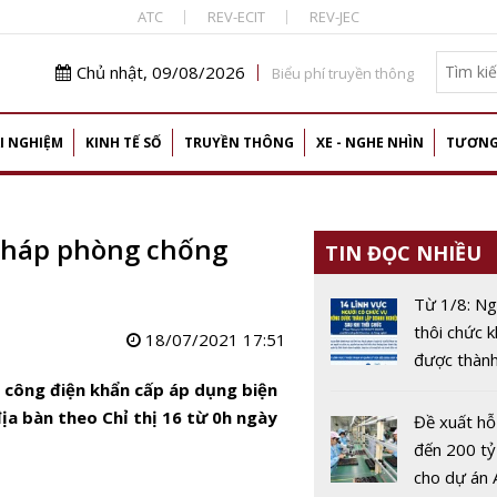
ATC
REV-ECIT
REV-JEC
Chủ nhật, 09/08/2026
Biểu phí truyền thông
I NGHIỆM
KINH TẾ SỐ
TRUYỀN THÔNG
XE - NGHE NHÌN
TƯƠNG
 pháp phòng chống
TIN ĐỌC NHIỀU
Từ 1/8: Ng
thôi chức 
18/07/2021 17:51
được thành
doanh ngh
 công điện khẩn cấp áp dụng biện
trong 14 l
ịa bàn theo Chỉ thị 16 từ 0h ngày
Đề xuất hỗ
đến 200 t
cho dự án 