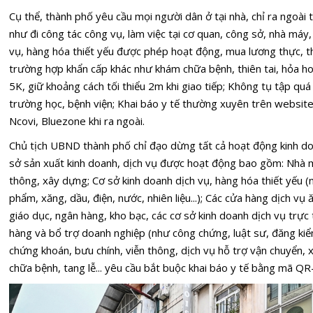
Cụ thể, thành phố yêu cầu mọi người dân ở tại nhà, chỉ ra ngoài 
như đi công tác công vụ, làm việc tại cơ quan, công sở, nhà máy,
vụ, hàng hóa thiết yếu được phép hoạt động, mua lương thực, t
trường hợp khẩn cấp khác như khám chữa bệnh, thiên tai, hỏa h
5K, giữ khoảng cách tối thiểu 2m khi giao tiếp; Không tụ tập qu
trường học, bệnh viện; Khai báo y tế thường xuyên trên websit
Ncovi, Bluezone khi ra ngoài.
Chủ tịch UBND thành phố chỉ đạo dừng tất cả hoạt động kinh doa
sở sản xuất kinh doanh, dịch vụ được hoạt động bao gồm: Nhà m
thông, xây dựng; Cơ sở kinh doanh dịch vụ, hàng hóa thiết yếu 
phẩm, xăng, dầu, điện, nước, nhiên liệu...); Các cửa hàng dịch v
giáo dục, ngân hàng, kho bạc, các cơ sở kinh doanh dịch vụ trực
hàng và bổ trợ doanh nghiệp (như công chứng, luật sư, đăng kiểm
chứng khoán, bưu chính, viễn thông, dịch vụ hỗ trợ vận chuyển,
chữa bệnh, tang lễ... yêu cầu bắt buộc khai báo y tế bằng mã Q