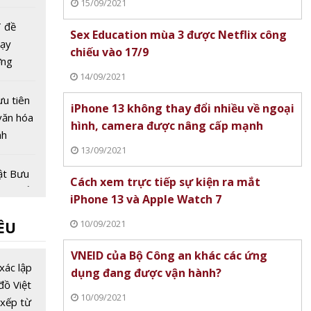
15/09/2021
 đề
Sex Education mùa 3 được Netflix công
dạy
chiếu vào 17/9
ơng
14/09/2021
 danh
 cường
ưu tiên
iPhone 13 không thay đổi nhiều về ngoại
văn hóa
hình, camera được nâng cấp mạnh
nh
13/09/2021
t phát
ật Bưu
Cách xem trực tiếp sự kiện ra mắt
át triển
iPhone 13 và Apple Watch 7
h tế số
10/09/2021
ỀU
ế tăng
VNEID của Bộ Công an khác các ứng
ịch
xác lập
dụng đang được vận hành?
 mã số
đồ Việt
10/09/2021
oát hơn
xếp từ