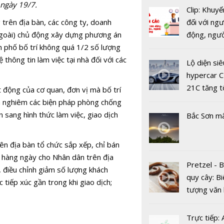
 ngày 19/7.
Clip: Khuyế
trên địa bàn, các công ty, doanh
đối với ngư
ngoài) chủ động xây dựng phương án
động, ngư
nh phố bố trí không quá 1/2 số lượng
việc, ngườ
thông tin làm việc tại nhà đối với các
hàng tại k
Lộ diện siê
vụ trong d
hypercar C
Bộ Quy tắ
Covid-19
21C tăng t
t động của cơ quan, đơn vị mà bố trí
xử mạng xã
100km/h c
ện nghiêm các biện pháp phòng chống
chuẩn hóa 
2 giây
 sang hình thức làm việc, giao dịch
Bắc Sơn m
người dùn
rên địa bàn tổ chức sắp xếp, chỉ bán
 hàng ngày cho Nhân dân trên địa
Pretzel - 
, điều chỉnh giảm số lượng khách
quy cây: Bi
 tiếp xúc gần trong khi giao dịch;
tượng văn
châu Âu với
tranh cãi 
Trực tiếp: