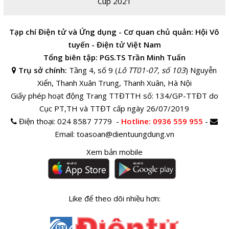
Cup 2021
Tạp chí Điện tử và Ứng dụng - Cơ quan chủ quản: Hội Vô
tuyến - Điện tử Việt Nam
Tổng biên tập: PGS.TS Trần Minh Tuấn
Trụ sở chính:
Tầng 4, số 9 (
Lô TT01-07, số 103
) Nguyễn
Xiển, Thanh Xuân Trung, Thanh Xuân, Hà Nội
Giấy phép hoạt động Trang TTĐTTH số: 134/GP-TTĐT do
Cục PT,TH và TTĐT cấp ngày 26/07/2019
Điện thoại:
024 8587 7779 -
Hotline
: 0936 559 955
-
Email:
toasoan@dientuungdung.vn
Xem bản mobile
Like để theo dõi nhiều hơn: