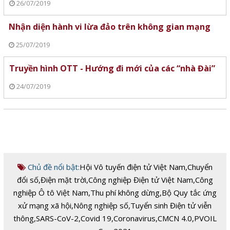
26/07/2019
Nhận diện hành vi lừa đảo trên không gian mạng
25/07/2019
Truyền hình OTT - Hướng đi mới của các “nhà Đài”
24/07/2019
Chủ đề nổi bật:
Hội Vô tuyến điện tử Việt Nam
,
Chuyển
đổi số
,
Điện mặt trời
,
Công nghiệp Điện tử Việt Nam
,
Công
nghiệp Ô tô Việt Nam
,
Thu phí không dừng
,
Bộ Quy tắc ứng
xử mạng xã hội
,
Nông nghiệp số
,
Tuyển sinh Điện tử viễn
thông
,
SARS-CoV-2
,
Covid 19
,
Coronavirus
,
CMCN 4.0
,
PVOIL