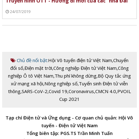
Truyền hình OTT - Hướng đi mới của các “nhà Đài”
24/07/2019
Chủ đề nổi bật:
Hội Vô tuyến điện tử Việt Nam
,
Chuyển
đổi số
,
Điện mặt trời
,
Công nghiệp Điện tử Việt Nam
,
Công
nghiệp Ô tô Việt Nam
,
Thu phí không dừng
,
Bộ Quy tắc ứng
xử mạng xã hội
,
Nông nghiệp số
,
Tuyển sinh Điện tử viễn
thông
,
SARS-CoV-2
,
Covid 19
,
Coronavirus
,
CMCN 4.0
,
PVOIL
Cup 2021
Tạp chí Điện tử và Ứng dụng - Cơ quan chủ quản: Hội Vô
tuyến - Điện tử Việt Nam
Tổng biên tập: PGS.TS Trần Minh Tuấn