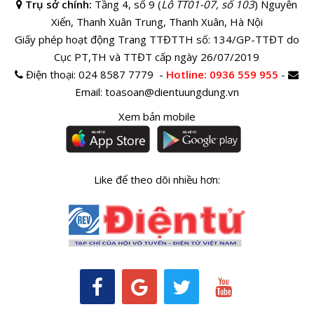
Trụ sở chính:
Tầng 4, số 9 (
Lô TT01-07, số 103
) Nguyễn
Xiển, Thanh Xuân Trung, Thanh Xuân, Hà Nội
Giấy phép hoạt động Trang TTĐTTH số: 134/GP-TTĐT do
Cục PT,TH và TTĐT cấp ngày 26/07/2019
Điện thoại:
024 8587 7779 -
Hotline
: 0936 559 955
-
Email:
toasoan@dientuungdung.vn
Xem bản mobile
Like để theo dõi nhiều hơn: