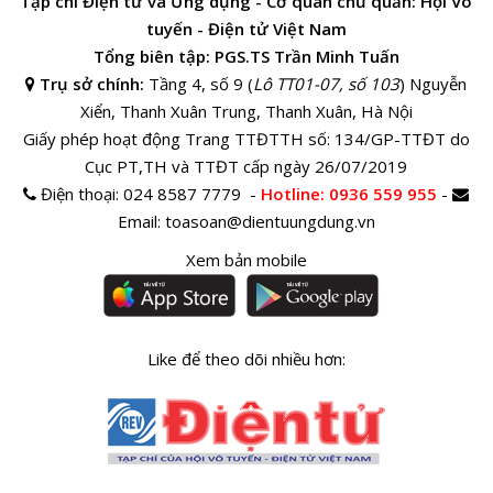
Tạp chí Điện tử và Ứng dụng - Cơ quan chủ quản: Hội Vô
tuyến - Điện tử Việt Nam
Tổng biên tập: PGS.TS Trần Minh Tuấn
Trụ sở chính:
Tầng 4, số 9 (
Lô TT01-07, số 103
) Nguyễn
Xiển, Thanh Xuân Trung, Thanh Xuân, Hà Nội
Giấy phép hoạt động Trang TTĐTTH số: 134/GP-TTĐT do
Cục PT,TH và TTĐT cấp ngày 26/07/2019
Điện thoại:
024 8587 7779 -
Hotline
: 0936 559 955
-
Email:
toasoan@dientuungdung.vn
Xem bản mobile
Like để theo dõi nhiều hơn: