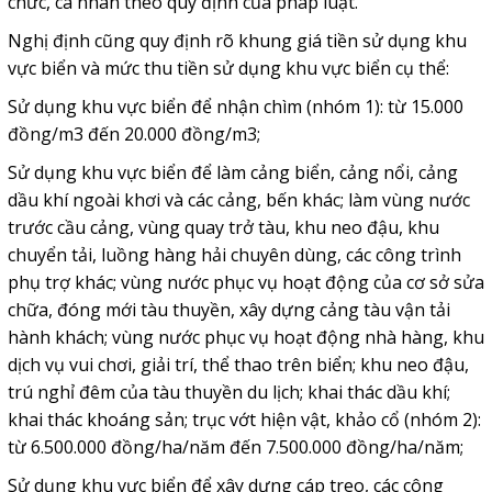
chức, cá nhân theo quy định của pháp luật.
Nghị định cũng quy định rõ khung giá tiền sử dụng khu
vực biển và mức thu tiền sử dụng khu vực biển cụ thể:
Sử dụng khu vực biển để nhận chìm (nhóm 1): từ 15.000
đồng/m3 đến 20.000 đồng/m3;
Sử dụng khu vực biển để làm cảng biển, cảng nổi, cảng
dầu khí ngoài khơi và các cảng, bến khác; làm vùng nước
trước cầu cảng, vùng quay trở tàu, khu neo đậu, khu
chuyển tải, luồng hàng hải chuyên dùng, các công trình
phụ trợ khác; vùng nước phục vụ hoạt động của cơ sở sửa
chữa, đóng mới tàu thuyền, xây dựng cảng tàu vận tải
hành khách; vùng nước phục vụ hoạt động nhà hàng, khu
dịch vụ vui chơi, giải trí, thể thao trên biển; khu neo đậu,
trú nghỉ đêm của tàu thuyền du lịch; khai thác dầu khí;
khai thác khoáng sản; trục vớt hiện vật, khảo cổ (nhóm 2):
từ 6.500.000 đồng/ha/năm đến 7.500.000 đồng/ha/năm;
Sử dụng khu vực biển để xây dựng cáp treo, các công