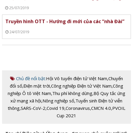
25/07/2019
Truyền hình OTT - Hướng đi mới của các “nhà Đài”
24/07/2019
Chủ đề nổi bật:
Hội Vô tuyến điện tử Việt Nam
,
Chuyển
đổi số
,
Điện mặt trời
,
Công nghiệp Điện tử Việt Nam
,
Công
nghiệp Ô tô Việt Nam
,
Thu phí không dừng
,
Bộ Quy tắc ứng
xử mạng xã hội
,
Nông nghiệp số
,
Tuyển sinh Điện tử viễn
thông
,
SARS-CoV-2
,
Covid 19
,
Coronavirus
,
CMCN 4.0
,
PVOIL
Cup 2021