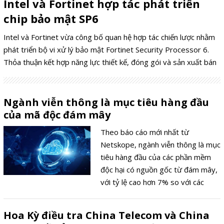
Intel và Fortinet hợp tác phát triển
chip bảo mật SP6
Intel và Fortinet vừa công bố quan hệ hợp tác chiến lược nhằm
phát triển bộ vi xử lý bảo mật Fortinet Security Processor 6.
Thỏa thuận kết hợp năng lực thiết kế, đóng gói và sản xuất bán
dẫn của Intel với chuyên môn về chip bảo mật chuyên dụng của
Fortinet, thông tin được hai tập đoàn công bố trong tháng
7/2026.
Ngành viễn thông là mục tiêu hàng đầu
của mã độc đám mây
Theo báo cáo mới nhất từ
Netskope, ngành viễn thông là mục
tiêu hàng đầu của các phần mềm
độc hại có nguồn gốc từ đám mây,
với tỷ lệ cao hơn 7% so với các
ngành khác. Báo cáo cho thấy một
xu hướng gia tăng các cuộc tấn
Hoa Kỳ điều tra China Telecom và China
công nhắm vào các ứng dụng