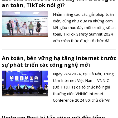
an toàn, TikTok nói gì?
Nhằm nâng cao các giải pháp toàn
diện, cũng như đưa ra những cam
kết giúp thúc đẩy môi trường số an
toàn, TikTok Safety Summit 2024
vừa chính thức được tổ chức đã
mang đến nhiều bài học quý giá cho
cả doanh nghiệp, nhà sáng tạo và
An toàn, bền vững hạ tầng internet trước
người dùng trên nền tảng.
sự phát triển các công nghệ mới
Ngày 7/6/2024, tại Hà Nội, Trung
tâm Internet Việt Nam - VNNIC
(Bộ TT&TT) đã tổ chức hội nghị
thường niên VNNIC Internet
Conference 2024 với chủ đề “An
toàn, bền vững hạ tầng internet
trước sự phát triển các công nghệ
Vietnam Post bị tấn công mã độc tống