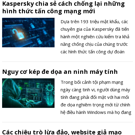
Kaspersky chia sẻ cách chống lại những
châu Âu (UNECE) R155 và R156.
hình thức tấn công mạng mới
Dựa trên 193 triệu mật khẩu, các
chuyên gia của Kaspersky đã tiến
hành một nghiên cứu kiểm tra khả
năng chống chịu của chúng trước
các hình thức tấn công dự đoán
thông minh (smart guessing
attacks) và brute force.
Nguy cơ kép đe dọa an ninh máy tính
Trong bối cảnh tội phạm mạng
ngày càng tinh vi, người dùng máy
tính đang phải đối mặt với hai mối
đe dọa nghiêm trọng mới từ chính
hệ điều hành Windows mà họ đang
sử dụng. Đầu tiên là một lỗ hổng
được các chuyên gia cảnh báo là
Các chiêu trò lừa đảo, website giả mạo
"khôn khéo", cho phép tin tặc khai