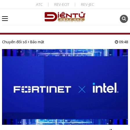
ATC
REV-ECIT
REV-JEC
Chuyển đổi số
Bảo mật
09:48