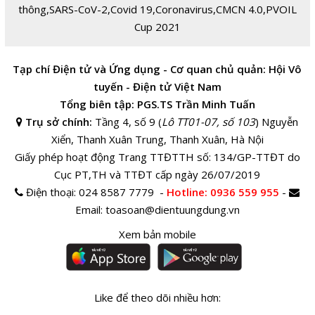
thông
,
SARS-CoV-2
,
Covid 19
,
Coronavirus
,
CMCN 4.0
,
PVOIL
Cup 2021
Tạp chí Điện tử và Ứng dụng - Cơ quan chủ quản: Hội Vô
tuyến - Điện tử Việt Nam
Tổng biên tập: PGS.TS Trần Minh Tuấn
Trụ sở chính:
Tầng 4, số 9 (
Lô TT01-07, số 103
) Nguyễn
Xiển, Thanh Xuân Trung, Thanh Xuân, Hà Nội
Giấy phép hoạt động Trang TTĐTTH số: 134/GP-TTĐT do
Cục PT,TH và TTĐT cấp ngày 26/07/2019
Điện thoại:
024 8587 7779 -
Hotline
: 0936 559 955
-
Email:
toasoan@dientuungdung.vn
Xem bản mobile
Like để theo dõi nhiều hơn: