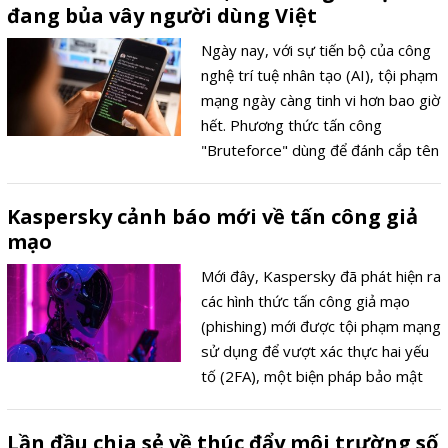
đang bủa vây người dùng Việt
thác tính năng tìm kiếm trên
Windows Explorer để lây lan mã
Ngày nay, với sự tiến bộ của công
độc hại.
nghệ trí tuệ nhân tạo (AI), tội phạm
mạng ngày càng tinh vi hơn bao giờ
hết. Phương thức tấn công
"Bruteforce" dùng để đánh cắp tên
đăng nhập và mật khẩu là một
trong những chiêu trò phổ biến
Kaspersky cảnh báo mới về tấn công giả
nhằm tiếp cận hệ thống, gây thiệt
mạo
hại nghiêm trọng cho người dùng.
Mới đây, Kaspersky đã phát hiện ra
các hình thức tấn công giả mạo
(phishing) mới được tội phạm mạng
sử dụng để vượt xác thực hai yếu
tố (2FA), một biện pháp bảo mật
quan trọng được thiết kế để bảo vệ
tài khoản trực tuyến.
Lần đầu chia sẻ về thúc đẩy môi trường số