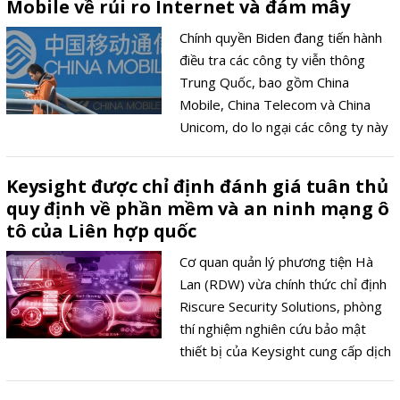
Mobile về rủi ro Internet và đám mây
doanh nghiệp phổ biến để phân
phối phần mềm độc hại cho nạn
Chính quyền Biden đang tiến hành
nhân trong ngành viễn thông.
điều tra các công ty viễn thông
Trung Quốc, bao gồm China
Mobile, China Telecom và China
Unicom, do lo ngại các công ty này
có thể khai thác quyền truy cập vào
dữ liệu của Mỹ và cung cấp dữ liệu
Keysight được chỉ định đánh giá tuân thủ
đó cho Bắc Kinh. Cuộc điều tra này,
quy định về phần mềm và an ninh mạng ô
được dẫn dắt bởi Bộ Thương mại
tô của Liên hợp quốc
Hoa Kỳ, điều này chưa từng được
báo cáo trước đây và hiện đang
Cơ quan quản lý phương tiện Hà
trong giai đoạn phân tích rủi ro.
Lan (RDW) vừa chính thức chỉ định
Riscure Security Solutions, phòng
thí nghiệm nghiên cứu bảo mật
thiết bị của Keysight cung cấp dịch
vụ kỹ thuật cho việc đánh giá tuân
thủ các quy định của Ủy ban kinh tế