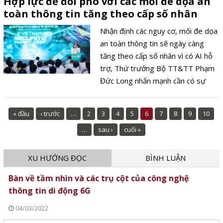
Hợp lực để đối phó với các mối đe dọa an
toàn thông tin tăng theo cấp số nhân
Nhận định các nguy cơ, mối đe dọa
an toàn thông tin sẽ ngày càng
tăng theo cấp số nhân vì có AI hỗ
trợ, Thứ trưởng Bộ TT&TT Phạm
Đức Long nhấn mạnh cần có sự
hợp lực để đối phó nguy cơ, tạo
không gian mạng an toàn.
« đầu
‹ trước
…
2
3
4
5
6
7
8
9
10
…
sau ›
cuối »
XU HƯỚNG ĐỌC
BÌNH LUẬN
Bàn về tầm nhìn và các trụ cột của công nghệ
thông tin di động 6G
04/03/2022