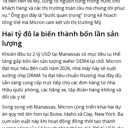
1α tiên tiến về Mỹ, củng cố nguồn cung trong nước cho
khách hàng và các thị trường toàn cầu mà chúng tôi phục
vụ." Ông gọi đây là "bước quan trọng" trong kế hoạch
tổng thể mà Micron cam kết với thị trường Mỹ.
Hai tỷ đô la biến thành bốn lần sản
lượng
Khoản đầu tư 2 tỷ USD tại Manassas có mục tiêu cụ thể:
tăng gấp bốn lần sản lượng wafer DDR4 tại chỗ. Micron
đặt mục tiêu đến cuối năm 2026, nhà máy này sẽ xuất
xưởng chip DRAM 1α đạt tiêu chuẩn thương mại đầy đủ,
sẵn sàng cung cấp trực tiếp cho các đơn hàng từ nhà
thầu quốc phòng, các hãng xe, tập đoàn hàng không và
đối tác y tế.
Song song với Manassas, Micron cũng triển khai hai dự
án quy mô lớn hơn tại Boise, Idaho và Clay, New York. Ba
cụm sản xuất này khi hoạt động đồng thời tạo thành