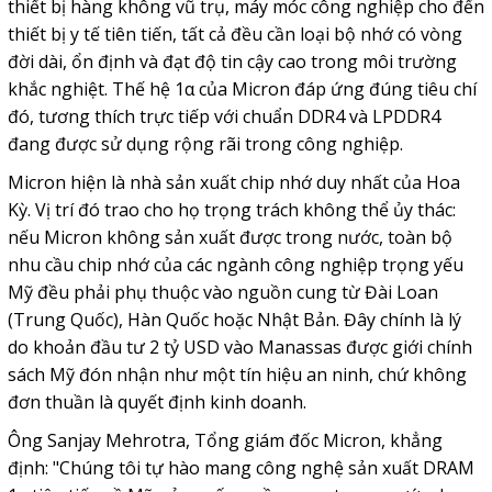
thiết bị hàng không vũ trụ, máy móc công nghiệp cho đến
thiết bị y tế tiên tiến, tất cả đều cần loại bộ nhớ có vòng
đời dài, ổn định và đạt độ tin cậy cao trong môi trường
khắc nghiệt. Thế hệ 1α của Micron đáp ứng đúng tiêu chí
đó, tương thích trực tiếp với chuẩn DDR4 và LPDDR4
đang được sử dụng rộng rãi trong công nghiệp.
Micron hiện là nhà sản xuất chip nhớ duy nhất của Hoa
Kỳ. Vị trí đó trao cho họ trọng trách không thể ủy thác:
nếu Micron không sản xuất được trong nước, toàn bộ
nhu cầu chip nhớ của các ngành công nghiệp trọng yếu
Mỹ đều phải phụ thuộc vào nguồn cung từ Đài Loan
(Trung Quốc), Hàn Quốc hoặc Nhật Bản. Đây chính là lý
do khoản đầu tư 2 tỷ USD vào Manassas được giới chính
sách Mỹ đón nhận như một tín hiệu an ninh, chứ không
đơn thuần là quyết định kinh doanh.
Ông Sanjay Mehrotra, Tổng giám đốc Micron, khẳng
định: "Chúng tôi tự hào mang công nghệ sản xuất DRAM