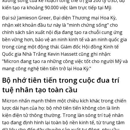
xương sống của kế hoạch tổng thể trị giá 200 tỷ USD, dự
kiến tạo ra khoảng 90.000 việc làm trực tiếp tại Mỹ.
Đại sứ Jamieson Greer, Đại diện Thương mại Hoa Kỳ,
nhận xét khoản đầu tư này là "minh chứng sống" cho
chính sách sản xuất nội địa đang tạo ra chuỗi cung ứng
bền vững hơn, bảo vệ an ninh kinh tế và an ninh quốc gia
trong cùng một động thái. Giám đốc Hội đồng Kinh tế
Quốc gia Nhà Trắng Kevin Hassett cũng ghi nhận:
"Micron đang tạo ra những công việc tốt cho người Mỹ và
mang công nghệ tiên tiến trở lại Hoa Kỳ."
Bộ nhớ tiên tiến trong cuộc đua trí
tuệ nhân tạo toàn cầu
Micron nhấn mạnh thêm một chiều kích khác trong chiến
lược dài hạn của họ: bộ nhớ tiên tiến không còn là linh
kiện điện tử thông thường. Trong làn sóng trí tuệ nhân
tạo đang định hình lại toàn bộ nền kinh tế, từ trung tâm
dữ liệu cho đến dây chuyền sản xuất tự động, nhu cầu