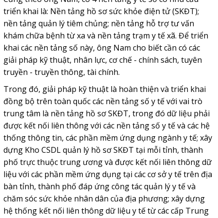
triển khai là: Nền tảng hồ sơ sức khỏe điện tử (SKĐT);
nền tảng quản lý tiêm chủng; nền tảng hỗ trợ tư vấn
khám chữa bệnh từ xa và nền tảng trạm y tế xã.
Để triển
khai các nền tảng số này, ông Nam cho biết cần có các
giải pháp kỹ thuật, nhân lực, cơ chế - chính sách, tuyên
truyền - truyền thông, tài chính.
Trong đó, giải pháp kỹ thuật là hoàn thiện và triển khai
đồng bộ trên toàn quốc các nền tảng số y tế với vai trò
trung tâm là nền tảng hồ sơ SKĐT, trong đó dữ liệu phải
được kết nối liên thông với các nền tảng số y tế và các hệ
thống thông tin, các phần mềm ứng dụng ngành y tế; xây
dựng Kho CSDL quản lý hồ sơ SKĐT tại mỗi tỉnh, thành
phố trực thuộc trung ương và được kết nối liên thông dữ
liệu với các phần mềm ứng dụng tại các cơ sở y tế trên địa
bàn tỉnh, thành phố đáp ứng công tác quản lý y tế và
chăm sóc sức khỏe nhân dân của địa phương; xây dựng
hệ thống kết nối liên thông dữ liệu y tế từ các cấp Trung