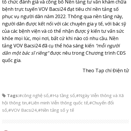
tổ chức đánh giá và công bố Nền tảng tư vấn khám chữa
bệnh trực tuyến VOV Bacsi24 đạt tiêu chí nền tảng số
phục vụ người dân năm 2022. Thông qua nền tảng này,
người dân được kết nối với các chuyên gia y tế, với bác sỹ
của các bệnh viện và có thể nhận được ý kiến tư vấn sức
khỏe mọi lúc, mọi nơi, bất cứ khi nào có nhu cầu. Nền
tảng VOV Bacsi24 đã cụ thể hóa sáng kiến
"mỗi người
dân một bác sĩ riêng"
được nêu trong Chương trình CĐS
quốc gia.
Theo Tạp chí Điện tử
Tags:
#công nghệ số
,
#Hạ tầng số
,
#Ngày Viễn thông và Xã
hội thông tin
,
#Liên minh Viễn thông quốc tế
,
#Chuyển đổi
số
,
#VOV Bacsi24
,
#Nền tảng số y tế