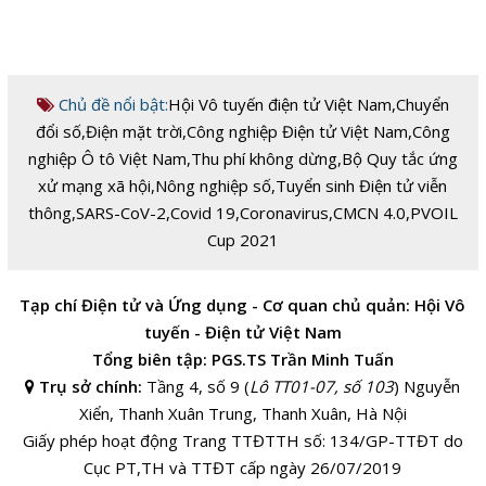
Chủ đề nổi bật:
Hội Vô tuyến điện tử Việt Nam
,
Chuyển
đổi số
,
Điện mặt trời
,
Công nghiệp Điện tử Việt Nam
,
Công
nghiệp Ô tô Việt Nam
,
Thu phí không dừng
,
Bộ Quy tắc ứng
xử mạng xã hội
,
Nông nghiệp số
,
Tuyển sinh Điện tử viễn
thông
,
SARS-CoV-2
,
Covid 19
,
Coronavirus
,
CMCN 4.0
,
PVOIL
Cup 2021
Tạp chí Điện tử và Ứng dụng - Cơ quan chủ quản: Hội Vô
tuyến - Điện tử Việt Nam
Tổng biên tập: PGS.TS Trần Minh Tuấn
Trụ sở chính:
Tầng 4, số 9 (
Lô TT01-07, số 103
) Nguyễn
Xiển, Thanh Xuân Trung, Thanh Xuân, Hà Nội
Giấy phép hoạt động Trang TTĐTTH số: 134/GP-TTĐT do
Cục PT,TH và TTĐT cấp ngày 26/07/2019