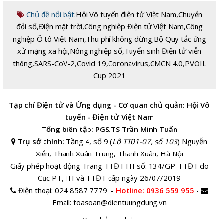
Chủ đề nổi bật:
Hội Vô tuyến điện tử Việt Nam
,
Chuyển
đổi số
,
Điện mặt trời
,
Công nghiệp Điện tử Việt Nam
,
Công
nghiệp Ô tô Việt Nam
,
Thu phí không dừng
,
Bộ Quy tắc ứng
xử mạng xã hội
,
Nông nghiệp số
,
Tuyển sinh Điện tử viễn
thông
,
SARS-CoV-2
,
Covid 19
,
Coronavirus
,
CMCN 4.0
,
PVOIL
Cup 2021
Tạp chí Điện tử và Ứng dụng - Cơ quan chủ quản: Hội Vô
tuyến - Điện tử Việt Nam
Tổng biên tập: PGS.TS Trần Minh Tuấn
Trụ sở chính:
Tầng 4, số 9 (
Lô TT01-07, số 103
) Nguyễn
Xiển, Thanh Xuân Trung, Thanh Xuân, Hà Nội
Giấy phép hoạt động Trang TTĐTTH số: 134/GP-TTĐT do
Cục PT,TH và TTĐT cấp ngày 26/07/2019
Điện thoại:
024 8587 7779 -
Hotline
: 0936 559 955
-
Email:
toasoan@dientuungdung.vn