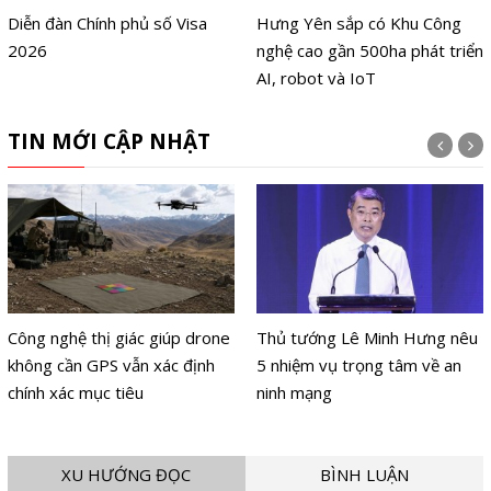
 Visa
Hưng Yên sắp có Khu Công
Conviction 2026 sẽ c
nghệ cao gần 500ha phát triển
diễn ra trong 2 ngày
AI, robot và IoT
tháng 8 năm 2026
TIN MỚI CẬP NHẬT
ệ thị giác giúp drone
Thủ tướng Lê Minh Hưng nêu
NVIDIA 
n GPS vẫn xác định
5 nhiệm vụ trọng tâm về an
thích ứ
c mục tiêu
ninh mạng
dành cho
XU HƯỚNG ĐỌC
BÌNH LUẬN