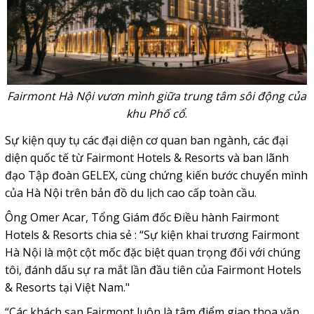
Fairmont Hà Nội vươn mình giữa trung tâm sôi động của
khu Phố cổ
.
Sự kiện quy tụ các đại diện cơ quan ban ngành, các đại
diện quốc tế từ Fairmont Hotels & Resorts và ban lãnh
đạo Tập đoàn GELEX, cùng chứng kiến bước chuyển mình
của Hà Nội trên bản đồ du lịch cao cấp toàn cầu.
Ông Omer Acar, Tổng Giám đốc Điều hành Fairmont
Hotels & Resorts chia sẻ : “Sự kiện khai trương Fairmont
Hà Nội là một cột mốc đặc biệt quan trọng đối với chúng
tôi, đánh dấu sự ra mắt lần đầu tiên của Fairmont Hotels
& Resorts tại Việt Nam."
“Các khách sạn Fairmont luôn là tâm điểm giao thoa văn