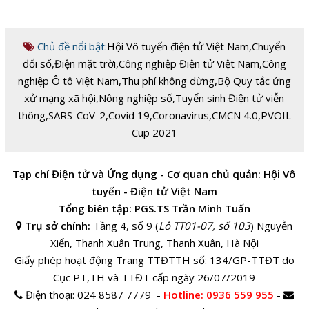
Chủ đề nổi bật:
Hội Vô tuyến điện tử Việt Nam
,
Chuyển
đổi số
,
Điện mặt trời
,
Công nghiệp Điện tử Việt Nam
,
Công
nghiệp Ô tô Việt Nam
,
Thu phí không dừng
,
Bộ Quy tắc ứng
xử mạng xã hội
,
Nông nghiệp số
,
Tuyển sinh Điện tử viễn
thông
,
SARS-CoV-2
,
Covid 19
,
Coronavirus
,
CMCN 4.0
,
PVOIL
Cup 2021
Tạp chí Điện tử và Ứng dụng - Cơ quan chủ quản: Hội Vô
tuyến - Điện tử Việt Nam
Tổng biên tập: PGS.TS Trần Minh Tuấn
Trụ sở chính:
Tầng 4, số 9 (
Lô TT01-07, số 103
) Nguyễn
Xiển, Thanh Xuân Trung, Thanh Xuân, Hà Nội
Giấy phép hoạt động Trang TTĐTTH số: 134/GP-TTĐT do
Cục PT,TH và TTĐT cấp ngày 26/07/2019
Điện thoại:
024 8587 7779 -
Hotline
: 0936 559 955
-