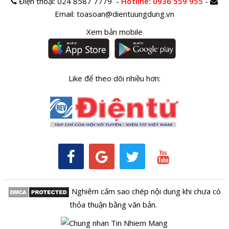
Điện thoại:
024 8587 7779 -
Hotline
: 0936 559 955
-
Email:
toasoan@dientuungdung.vn
Xem bản mobile
Like để theo dõi nhiều hơn:
Nghiêm cấm sao chép nội dung khi chưa có
thỏa thuận bằng văn bản.