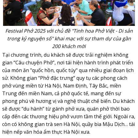
Festival Phở 2025 với chủ đề "Tinh hoa Phở Việt - Di sản
trong kỷ nguyện số" khai mạc với sự tham dự của gần
200 khách mời
Tại chương trình, du khách sẽ được trải nghiệm không
gian “Câu chuyện Phở”, nơi tái hiện hành trình phát triển
của món ăn "quốc hồn, quốc túy" qua nhiều giai đoạn lịch
sử. Không gian “Phở đặc trưng” quy tụ các phong cách
phở vùng miền từ Hà Nội, Nam Định, Tây Bắc, miền
Trung đến miền Nam, cả phở quốc tế, mang đến sự
phong phú về hương vị và nghệ thuật chế biến. Du khách
sẽ được “du hành” từ gánh phở xưa, quán phở thời bao
cấp đến các thương hiệu phở vươn tầm thế giới. Ngoài ra,
còn có không gian trà sen Hà Nội, quầy bia Mậu Dịch… tái
hiện nếp văn hóa ẩm thực Hà Nội xưa.