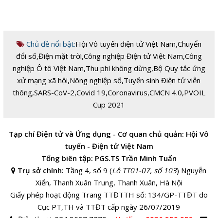
Chủ đề nổi bật:
Hội Vô tuyến điện tử Việt Nam
,
Chuyển
đổi số
,
Điện mặt trời
,
Công nghiệp Điện tử Việt Nam
,
Công
nghiệp Ô tô Việt Nam
,
Thu phí không dừng
,
Bộ Quy tắc ứng
xử mạng xã hội
,
Nông nghiệp số
,
Tuyển sinh Điện tử viễn
thông
,
SARS-CoV-2
,
Covid 19
,
Coronavirus
,
CMCN 4.0
,
PVOIL
Cup 2021
Tạp chí Điện tử và Ứng dụng - Cơ quan chủ quản: Hội Vô
tuyến - Điện tử Việt Nam
Tổng biên tập: PGS.TS Trần Minh Tuấn
Trụ sở chính:
Tầng 4, số 9 (
Lô TT01-07, số 103
) Nguyễn
Xiển, Thanh Xuân Trung, Thanh Xuân, Hà Nội
Giấy phép hoạt động Trang TTĐTTH số: 134/GP-TTĐT do
Cục PT,TH và TTĐT cấp ngày 26/07/2019