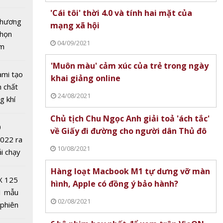
tô nhất
'Cái tôi' thời 4.0 và tính hai mặt của
 chương
mạng xã hội
chọn
04/09/2021
ăm
'Muôn màu' cảm xúc của trẻ trong ngày
ami tạo
khai giảng online
n chất
24/08/2021
ỗ lực
g khí
dụng
Covid-
Chủ tịch Chu Ngọc Anh giải toả 'ách tắc'
triển
0
về Giấy đi đường cho người dân Thủ đô
2022 ra
10/08/2021
ải chạy
ởi điểm
Hàng loạt Macbook M1 tự dưng vỡ màn
0 nghìn
X 125
hình, Apple có đồng ý bảo hành?
1 mẫu
02/08/2021
 phiên
 đua