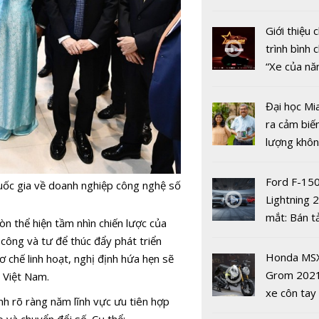
nhiều xe ô 
năm 2022
Giới thiệu
trình bình 
“Xe của n
2022"
Đại học Mi
ra cảm biế
Bắc Ninh n
lượng khôn
CĐS, ứng 
phát hiện 
CNTT phát 
19
Ford F-15
uốc gia về doanh nghiệp công nghệ số
kinh tế số
Lightning 
mắt: Bán t
n thể hiện tầm nhìn chiến lược của
điện giá kh
công và tư để thúc đẩy phát triển
chưa đến 4
Honda MS
ơ chế linh hoạt, nghị định hứa hẹn sẽ
USD
Grom 202
 Việt Nam.
xe côn tay
ịnh rõ ràng năm lĩnh vực ưu tiên hợp
bản đường