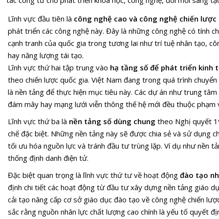
tác công tư cho phát triển khoa học, công nghệ, đổi mới sáng tạo
Lĩnh vực đầu tiên là
công nghệ cao và công nghệ chiến lược
phát triển các công nghệ này. Đây là những công nghệ có tính c
cạnh tranh của quốc gia trong tương lai như trí tuệ nhân tạo, c
hay năng lượng tái tạo.
Lĩnh vực thứ hai tập trung vào
hạ tầng số để phát triển kinh t
theo chiến lược quốc gia. Việt Nam đang trong quá trình chuyển 
là nền tảng để thực hiện mục tiêu này. Các dự án như trung tâm 
đám mây hay mạng lưới viễn thông thế hệ mới đều thuộc phạm v
Lĩnh vực thứ ba là
nền tảng số dùng chung
theo Nghị quyết 1
chế đặc biệt. Những nền tảng này sẽ được chia sẻ và sử dụng ch
tối ưu hóa nguồn lực và tránh đầu tư trùng lặp. Ví dụ như nền t
thống định danh điện tử.
Đặc biệt quan trọng là lĩnh vực thứ tư về hoạt động
đào tạo nh
định chi tiết các hoạt động từ đầu tư xây dựng nền tảng giáo dụ
cải tạo nâng cấp cơ sở giáo dục đào tạo về công nghệ chiến lược
sắc rằng nguồn nhân lực chất lượng cao chính là yếu tố quyết đ