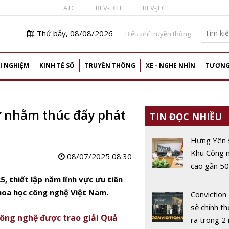
ATC
REV-ECIT
REV-JEC
Thứ bảy, 08/08/2026
Biểu phí truyền thông
I NGHIỆM
KINH TẾ SỐ
TRUYỀN THÔNG
XE - NGHE NHÌN
TƯƠNG
ư nhằm thúc đẩy phát
TIN ĐỌC NHIỀU
Hưng Yên 
Khu Công 
08/07/2025 08:30
cao gần 5
phát triển 
, thiết lập năm lĩnh vực ưu tiên
robot và I
khoa học công nghệ Việt Nam.
Conviction
sẽ chính th
ông nghệ được trao giải Quả
ra trong 2