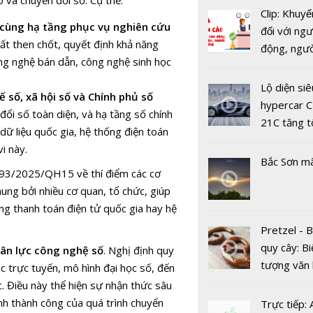
 và chuyển đổi số. Cụ thể:
Clip: Khuyế
Chuyển đổi
 cùng hạ tầng phục vụ nghiên cứu
đối với ngư
Chuyển từ
hất then chốt, quyết định khả năng
động, ngư
nghệ thông
ông nghệ bán dẫn, công nghệ sinh học
việc, ngườ
sang Công
hàng tại k
Lộ diện siê
thông tin +
ế số, xã hội số và Chính phủ số
vụ trong d
hypercar C
đổi số toàn diện, và hạ tầng số chính
Covid-19
21C tăng t
dữ liệu quốc gia, hệ thống điện toán
100km/h c
i này.
2 giây
Bắc Sơn m
93/2025/QH15 về thí điểm các cơ
ung bởi nhiều cơ quan, tổ chức, giúp
ảng thanh toán điện tử quốc gia hay hệ
Pretzel - 
quy cây: Bi
ân lực công nghệ số
. Nghị định quy
Việt Nam 
tượng văn
c trực tuyến, mô hình đại học số, đến
trong nhó
châu Âu với
. Điều này thể hiện sự nhận thức sâu
nước hàng
tranh cãi 
ịnh thành công của quá trình chuyển
Trực tiếp:
xây dựng C