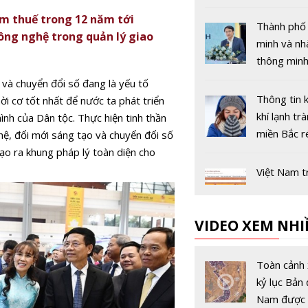
14 và 15 t
m thuế trong 12 năm tới
năm 2026
Thành phố
ông nghệ trong quản lý giao
minh và n
thông minh
thành trục
 và chuyển đổi số đang là yếu tố
công nghệ 
Thông tin 
hời cơ tốt nhất để nước ta phát triển
lược của tư
khí lạnh trà
nh của Dân tộc. Thực hiện tinh thần
miền Bắc ré
hệ, đổi mới sáng tạo và chuyển đổi số
không chín
o ra khung pháp lý toàn diện cho
Việt Nam t
khai mô hì
cổng dịch 
VIDEO XEM NHI
toàn quốc 
CĐS quốc g
kết chặt ch
Toàn cảnh 
xây dựng, 
kỷ lục Bản 
triển chính
Nam được 