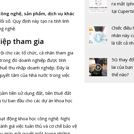
gốc
ra mắt Iph
phủ điện t
tại Cuperti
 công nghệ, sản phẩm, dịch vụ khác
California,
i số. Quy định này tạo ra tính linh
Chiếc điều 
ng nghệ.
nhân này c
hiệp tham gia
là tất cả n
bạn cần để
rội cho các tổ chức, cá nhân tham gia
sót qua m
5G thay đổ
, trong đó doanh nghiệp được tính
nóng nực
lai của bạn
 thuế thu nhập doanh nghiệp. Đây là
thế nào?
 quyết tâm của Nhà nước trong việc
VieON với 
dung giải t
giảm tiền sử dụng đất, tiền thuê đất
tuyến chất
ầu tư ban đầu cho các dự án khoa học
cao và chiế
thanh toán
hoạt động khoa học công nghệ. Nghị
dùng tiền 
đánh giá việc tuân thủ và cơ chế bảo vệ
ày giúp giải quyết một trong những