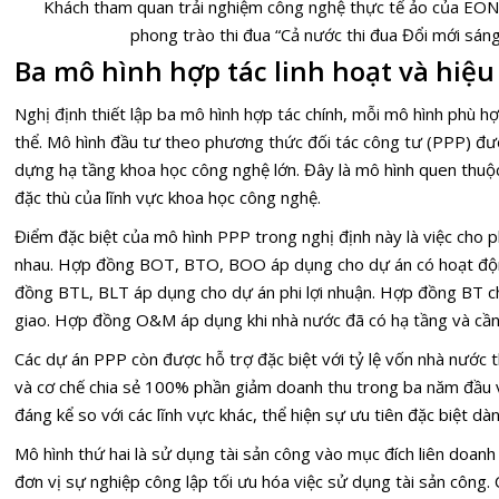
Khách tham quan trải nghiệm công nghệ thực tế ảo của EON 
phong trào thi đua “Cả nước thi đua Đổi mới sán
Ba mô hình hợp tác linh hoạt và hiệu
Nghị định thiết lập ba mô hình hợp tác chính, mỗi mô hình phù hợ
thể. Mô hình đầu tư theo phương thức đối tác công tư (PPP) đư
dựng hạ tầng khoa học công nghệ lớn. Đây là mô hình quen thuộ
đặc thù của lĩnh vực khoa học công nghệ.
Điểm đặc biệt của mô hình PPP trong nghị định này là việc cho 
nhau. Hợp đồng BOT, BTO, BOO áp dụng cho dự án có hoạt độn
đồng BTL, BLT áp dụng cho dự án phi lợi nhuận. Hợp đồng BT c
giao. Hợp đồng O&M áp dụng khi nhà nước đã có hạ tầng và cần 
Các dự án PPP còn được hỗ trợ đặc biệt với tỷ lệ vốn nhà nước 
và cơ chế chia sẻ 100% phần giảm doanh thu trong ba năm đầu 
đáng kể so với các lĩnh vực khác, thể hiện sự ưu tiên đặc biệt d
Mô hình thứ hai là sử dụng tài sản công vào mục đích liên doanh l
đơn vị sự nghiệp công lập tối ưu hóa việc sử dụng tài sản công.