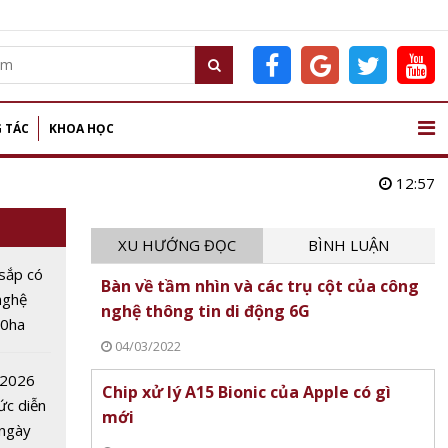
 TÁC
KHOA HỌC
12:57
XU HƯỚNG ĐỌC
BÌNH LUẬN
sắp có
Bàn về tầm nhìn và các trụ cột của công
nghệ
nghệ thông tin di động 6G
00ha
04/03/2022
AI,
oT
 2026
Chip xử lý A15 Bionic của Apple có gì
ức diễn
mới
 ngày