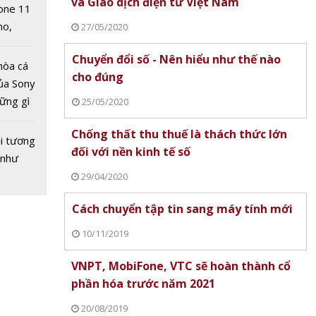
và Giao dịch điện tử Việt Nam
one 11
ử
no,
27/05/2020
 Mỹ
Chuyển đổi số - Nên hiểu như thế nào
hòa cá
cho đúng
ủa Sony
hững gì
25/05/2020
 sống
Chống thất thu thuế là thách thức lớn
ùa hè
i tương
đối với nền kinh tế số
 như
29/04/2020
nội
Cách chuyển tập tin sang máy tính mới
rí trực
 lượng
10/11/2019
n lược
VNPT, MobiFone, VTC sẽ hoàn thành cổ
 không
phần hóa trước năm 2021
mặt
20/08/2019