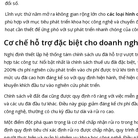
đổi số.
Lĩnh vực thứ năm mở ra không gian rộng lớn cho
các loại hình
phù hợp với mục tiêu phát triển khoa học công nghệ và chuyển đổ
hoạt cần thiết để ứng phó với sự phát triển nhanh chóng của cô
Cơ chế hỗ trợ đặc biệt cho doanh ng
Nghị định thiết lập hệ thống tám chính sách ưu đãi hỗ trợ vượt t
hợp tác công tư. Nổi bật nhất là chính sách thuế ưu đãi đặc biệt
200% chi phí nghiên cứu phát triển vào chi phí được trừ khi tính
mức ưu đãi cao hơn đáng kể so với quy định hiện hành, thể hiện
khuyến khích đầu tư vào nghiên cứu phát triển.
Chính sách về đất đai cũng được quy định rõ ràng với việc miễn 
và các ưu đãi đầu tư khác. Điều này giúp giảm đáng kể chi phí đ
công nghệ, thường có chu kỳ đầu tư dài và rủi ro cao.
Một điểm đột phá quan trọng là cơ chế chấp nhận rủi ro trong 
định quy định tiêu chí xác định rủi ro được chấp nhận, quy trình 
người thực hiện và quản lý nhiệm vụ khoa học công nghệ. Điều n