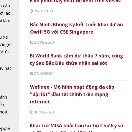
6 bộ phim hay nhất để xem trên VieON
n cáo
 số là
29/01/2021
ời lao
 công
ời làm
Bắc Ninh: Không ký kết triển khai dự án
 tin
i bán
Owifi 5G với CSE Singapore
 nghệ
hu dịch
u xe
ịch
27/06/2020
zinger
ốc 0-
Bị World Bank cấm dự thầu 7 năm, công
hưa tới
ty Sao Bắc Đẩu thừa nhận sai sót
ây hát
27/06/2020
Wefinex - Mô hình hoạt động đa cấp
"đội lốt" đầu tài chính trên mạng
Bánh
internet
ểu
sẽ nằm
 hoá
10/06/2020
m 70
 nhiều
 đầu về
Khai trừ MISA khỏi Câu lạc bộ Chữ ký số
về nguồn
 Apple
hính