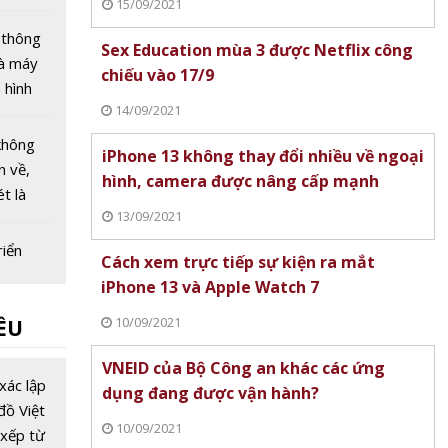
15/09/2021
háng 8
 thông
Sex Education mùa 3 được Netflix công
hà máy
chiếu vào 17/9
 hình
14/09/2021
 hạ tầng
chiến
không
iPhone 13 không thay đổi nhiều về ngoại
ơng lai
n về,
hình, camera được nâng cấp mạnh
t là
13/09/2021
h xác
riển
Cách xem trực tiếp sự kiện ra mắt
nh một
iPhone 13 và Apple Watch 7
vụ công
10/09/2021
ỀU
từ 1/7
ia gắn
VNEID của Bộ Công an khác các ứng
ẽ với
xác lập
dụng đang được vận hành?
phát
đồ Việt
10/09/2021
 phủ số
xếp từ