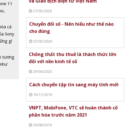
và Giao dịch điện tử Việt Nam
one 11
ử
no,
27/05/2020
 Mỹ
Chuyển đổi số - Nên hiểu như thế nào
hòa cá
cho đúng
ủa Sony
hững gì
25/05/2020
 sống
Chống thất thu thuế là thách thức lớn
ùa hè
i tương
đối với nền kinh tế số
 như
29/04/2020
nội
Cách chuyển tập tin sang máy tính mới
rí trực
 lượng
10/11/2019
n lược
VNPT, MobiFone, VTC sẽ hoàn thành cổ
 không
phần hóa trước năm 2021
mặt
20/08/2019