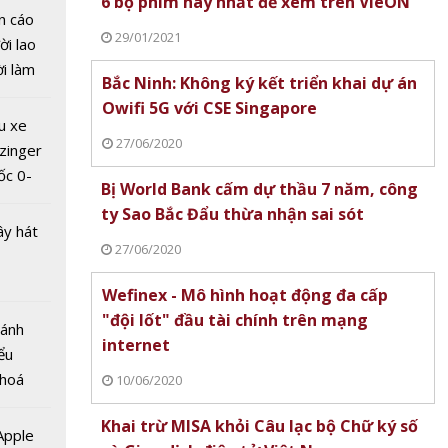
6 bộ phim hay nhất để xem trên VieON
n cáo
 số là
29/01/2021
ời lao
 công
ời làm
Bắc Ninh: Không ký kết triển khai dự án
 tin
i bán
Owifi 5G với CSE Singapore
 nghệ
hu dịch
u xe
ịch
27/06/2020
zinger
ốc 0-
Bị World Bank cấm dự thầu 7 năm, công
hưa tới
ty Sao Bắc Đẩu thừa nhận sai sót
ây hát
27/06/2020
Wefinex - Mô hình hoạt động đa cấp
"đội lốt" đầu tài chính trên mạng
Bánh
internet
ểu
sẽ nằm
 hoá
10/06/2020
m 70
 nhiều
 đầu về
Khai trừ MISA khỏi Câu lạc bộ Chữ ký số
về nguồn
 Apple
hính