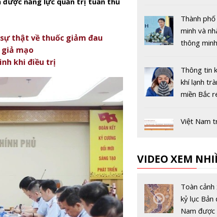
 được năng lực quản trị tuân thủ
14 và 15 t
năm 2026
Thành phố
minh và n
i sự thật về thuốc giảm đau
thông minh
 giả mạo
thành trục
nh khi điều trị
công nghệ 
Thông tin 
lược của tư
khí lạnh trà
miền Bắc ré
không chín
Việt Nam t
khai mô hì
cổng dịch 
VIDEO XEM NHI
toàn quốc 
CĐS quốc g
kết chặt ch
Toàn cảnh 
xây dựng, 
kỷ lục Bản 
triển chính
Nam được 