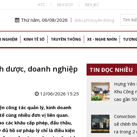
ATC
REV-ECIT
REV-JEC
Thứ năm, 06/08/2026
Biểu phí truyền thông
I NGHIỆM
KINH TẾ SỐ
TRUYỀN THÔNG
XE - NGHE NHÌN
TƯƠNG
nh dược, doanh nghiệp
TIN ĐỌC NHIỀU
Hưng Yên 
Khu Công 
12/06/2026 15:25
cao gần 5
phát triển 
ện công tác quản lý, kinh doanh
robot và I
tế cùng nhiều đơn vị liên quan.
Conviction
ào các khâu cấp phép, đấu thầu,
sẽ chính th
đủ hồ sơ pháp lý chỉ là điều kiện
ra trong 2