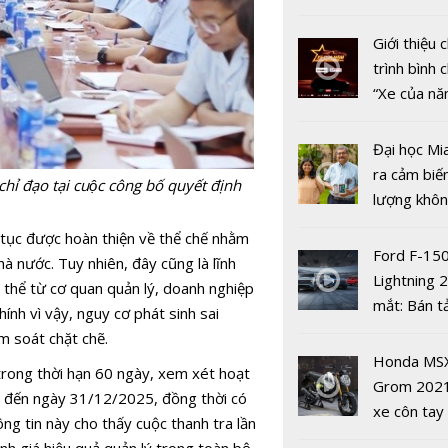
nhiều xe ô 
năm 2022
Giới thiệu
trình bình 
“Xe của n
2022"
Đại học Mi
ra cảm biế
đạo tại cuộc công bố quyết định
Bắc Ninh n
lượng khôn
CĐS, ứng 
phát hiện 
n tục được hoàn thiện về thể chế nhằm
CNTT phát 
19
Ford F-15
à nước. Tuy nhiên, đây cũng là lĩnh
kinh tế số
Lightning 
 thể từ cơ quan quản lý, doanh nghiệp
mắt: Bán t
ính vì vậy, nguy cơ phát sinh sai
điện giá kh
m soát chặt chẽ.
chưa đến 4
Honda MS
trong thời hạn 60 ngày, xem xét hoạt
USD
Grom 202
23 đến ngày 31/12/2025, đồng thời có
xe côn tay
ông tin này cho thấy cuộc
thanh tra
lần
bản đường