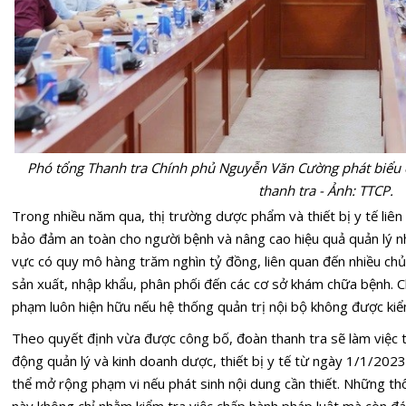
Phó tổng Thanh tra Chính phủ Nguyễn Văn Cường phát biểu chỉ 
thanh tra - Ảnh: TTCP.
Trong nhiều năm qua, thị trường dược phẩm và thiết bị y tế liê
bảo đảm an toàn cho người bệnh và nâng cao hiệu quả quản lý nh
vực có quy mô hàng trăm nghìn tỷ đồng, liên quan đến nhiều chủ
sản xuất, nhập khẩu, phân phối đến các cơ sở khám chữa bệnh. Ch
phạm luôn hiện hữu nếu hệ thống quản trị nội bộ không được kiể
Theo quyết định vừa được công bố, đoàn thanh tra sẽ làm việc 
động quản lý và kinh doanh dược, thiết bị y tế từ ngày 1/1/20
thể mở rộng phạm vi nếu phát sinh nội dung cần thiết. Những th