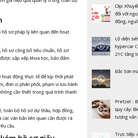
nh giá hiệu quả quản lý trong toàn bộ
Clip: Khuyế
Chuyển đổi
đối với ngư
n
Chuyển từ
động, ngư
nghệ thông
việc, ngườ
ộ hồ sơ pháp lý liên quan đến hoạt
sang Công
hàng tại k
Lộ diện siê
thông tin +
vụ trong d
hypercar C
, hồ sơ công bố tiêu chuẩn, hồ sơ
Covid-19
21C tăng t
n được sắp xếp khoa học, bảo đảm
100km/h c
2 giây
Bắc Sơn m
i hoạt động thực tế để kịp thời phát
, đơn vị phân phối, phạm vi lưu hành
hông cần thiết trong quá trình thanh
Pretzel - 
quy cây: Bi
tế, toàn bộ hồ sơ dự thầu, hợp đồng,
Việt Nam 
tượng văn
và các văn bản liên quan cần được rà
trong nhó
châu Âu với
yêu cầu.
nước hàng
tranh cãi 
Trực tiếp:
xây dựng C
 kém hồ sơ giấy