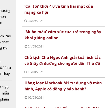
tô nhất
'Cái tôi' thời 4.0 và tính hai mặt của
 chương
mạng xã hội
chọn
04/09/2021
ăm
'Muôn màu' cảm xúc của trẻ trong ngày
ami tạo
khai giảng online
n chất
24/08/2021
ỗ lực
g khí
dụng
Covid-
Chủ tịch Chu Ngọc Anh giải toả 'ách tắc'
triển
0
về Giấy đi đường cho người dân Thủ đô
2022 ra
10/08/2021
ải chạy
ởi điểm
Hàng loạt Macbook M1 tự dưng vỡ màn
0 nghìn
X 125
hình, Apple có đồng ý bảo hành?
1 mẫu
02/08/2021
 phiên
 đua