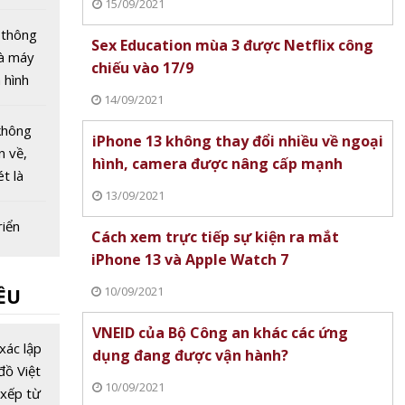
15/09/2021
háng 8
 thông
Sex Education mùa 3 được Netflix công
hà máy
chiếu vào 17/9
 hình
14/09/2021
 hạ tầng
chiến
không
iPhone 13 không thay đổi nhiều về ngoại
ơng lai
n về,
hình, camera được nâng cấp mạnh
t là
13/09/2021
h xác
riển
Cách xem trực tiếp sự kiện ra mắt
nh một
iPhone 13 và Apple Watch 7
vụ công
10/09/2021
ỀU
từ 1/7
ia gắn
VNEID của Bộ Công an khác các ứng
ẽ với
xác lập
dụng đang được vận hành?
phát
đồ Việt
10/09/2021
 phủ số
xếp từ