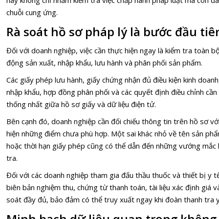
này không chỉ nhằm kiểm tra việc chấp hành pháp luật mà còn đá
chuỗi cung ứng.
Rà soát hồ sơ pháp lý là bước đầu tiê
Đối với doanh nghiệp, việc cần thực hiện ngay là kiểm tra toàn b
động sản xuất, nhập khẩu, lưu hành và phân phối sản phẩm.
Các giấy phép lưu hành, giấy chứng nhận đủ điều kiện kinh doanh
nhập khẩu, hợp đồng phân phối và các quyết định điều chỉnh cầ
thống nhất giữa hồ sơ giấy và dữ liệu điện tử.
Bên cạnh đó, doanh nghiệp cần đối chiếu thông tin trên hồ sơ vớ
hiện những điểm chưa phù hợp. Một sai khác nhỏ về tên sản phẩm
hoặc thời hạn giấy phép cũng có thể dẫn đến những vướng mắc k
tra.
Đối với các doanh nghiệp tham gia đấu thầu thuốc và thiết bị y 
biên bản nghiệm thu, chứng từ thanh toán, tài liệu xác định giá 
soát đầy đủ, bảo đảm có thể truy xuất ngay khi đoàn thanh tra 
Minh bạch dữ liệu quan trọng không