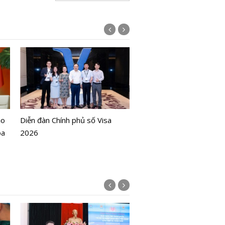
Hưng Yên sắp có Khu C
nghệ cao gần 500ha phát
ạo
Diễn đàn Chính phủ số Visa
AI, robot và IoT
oa
2026