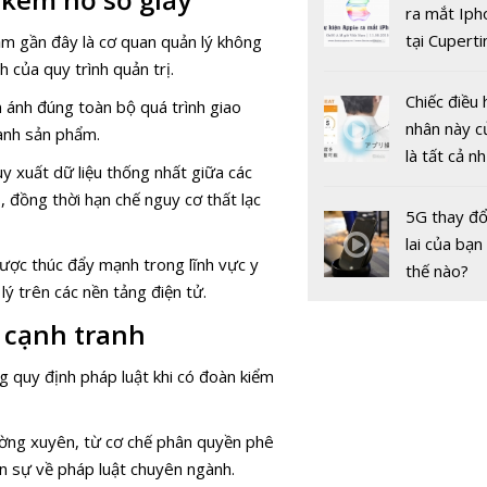
gốc
ra mắt Iph
phủ điện t
tại Cuperti
m gần đây là cơ quan quản lý không
California,
 của quy trình quản trị.
Chiếc điều 
 ánh đúng toàn bộ quá trình giao
nhân này c
hành sản phẩm.
là tất cả n
y xuất dữ liệu thống nhất giữa các
bạn cần để
 đồng thời hạn chế nguy cơ thất lạc
sót qua m
5G thay đổ
nóng nực
lai của bạn
ược thúc đẩy mạnh trong lĩnh vực y
thế nào?
lý trên các nền tảng điện tử.
VieON với 
c cạnh tranh
dung giải t
tuyến chất
 quy định pháp luật khi có đoàn kiểm
cao và chiế
thanh toán
dùng tiền 
ường xuyên, từ cơ chế phân quyền phê
ân sự về pháp luật chuyên ngành.