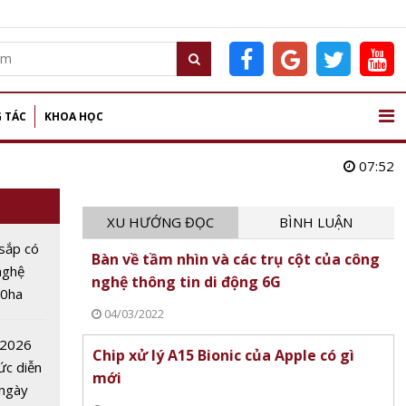
 TÁC
KHOA HỌC
07:52
XU HƯỚNG ĐỌC
BÌNH LUẬN
sắp có
Bàn về tầm nhìn và các trụ cột của công
nghệ
nghệ thông tin di động 6G
00ha
04/03/2022
AI,
oT
 2026
Chip xử lý A15 Bionic của Apple có gì
ức diễn
mới
 ngày