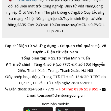
đổi số
,
Điện mặt trời
,
Công nghiệp Điện tử Việt Nam
,
Công
nghiệp Ô tô Việt Nam
,
Thu phí không dừng
,
Bộ Quy tắc ứng
xử mạng xã hội
,
Nông nghiệp số
,
Tuyển sinh Điện tử viễn
thông
,
SARS-CoV-2
,
Covid 19
,
Coronavirus
,
CMCN 4.0
,
PVOIL
Cup 2021
Tạp chí Điện tử và Ứng dụng - Cơ quan chủ quản: Hội Vô
tuyến - Điện tử Việt Nam
Tổng biên tập: PGS.TS Trần Minh Tuấn
Trụ sở chính:
Tầng 4, số 9 (
Lô TT01-07, số 103
) Nguyễn
Xiển, Thanh Xuân Trung, Thanh Xuân, Hà Nội
Giấy phép hoạt động Trang TTĐTTH số: 134/GP-TTĐT do
Cục PT,TH và TTĐT cấp ngày 26/07/2019
Điện thoại:
024 8587 7779 -
Hotline
: 0936 559 955
-
Email:
toasoan@dientuungdung.vn
Xem bản mobile