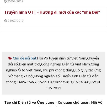
25/07/2019
Truyền hình OTT - Hướng đi mới của các “nhà Đài”
24/07/2019
Chủ đề nổi bật:
Hội Vô tuyến điện tử Việt Nam
,
Chuyển
đổi số
,
Điện mặt trời
,
Công nghiệp Điện tử Việt Nam
,
Công
nghiệp Ô tô Việt Nam
,
Thu phí không dừng
,
Bộ Quy tắc ứng
xử mạng xã hội
,
Nông nghiệp số
,
Tuyển sinh Điện tử viễn
thông
,
SARS-CoV-2
,
Covid 19
,
Coronavirus
,
CMCN 4.0
,
PVOIL
Cup 2021
Tạp chí Điện tử và Ứng dụng - Cơ quan chủ quản: Hội Vô