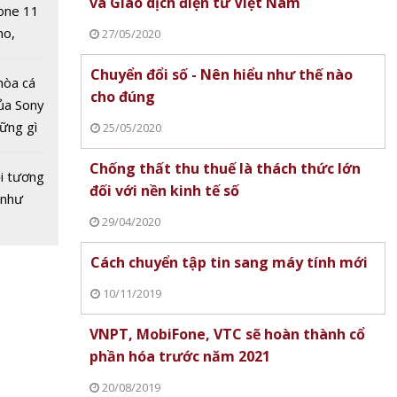
và Giao dịch điện tử Việt Nam
one 11
no,
27/05/2020
 Mỹ
Chuyển đổi số - Nên hiểu như thế nào
hòa cá
cho đúng
c ra
ủa Sony
Cục Thuế chỉ đạo công khai
Phú Thọ xây dựng n
hững gì
25/05/2020
thông tin người nộp thuế trạng
liệu để quản trị du lị
 sống
Chống thất thu thuế là thách thức lớn
thái 03-06
ùa hè
i tương
nh
đối với nền kinh tế số
 như
100 năm
29/04/2020
u tiên
ụng để
Cách chuyển tập tin sang máy tính mới
chất từ
10/11/2019
VNPT, MobiFone, VTC sẽ hoàn thành cổ
phần hóa trước năm 2021
20/08/2019