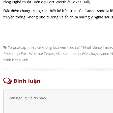
tàng Nghệ thuật Hiện đại Fort Worth ở Texas (Mỹ)…
Đặc điểm chung trong các thiết kế kiến trúc của Tadao Ando là l
truyền thống, không phô trương và ẩn chứa những ý nghĩa sâu s
Tags:
#cặp nhiệt kế khổng lồ
,
#kiến trúc sư
,
#Nhật Bản
,
#Tadao
Priztker
,
#Fort Worth
,
#Texas
,
#Nakanoshima
,
#Osaka
,
#Isamu N
trình bằng kính
Bình luận