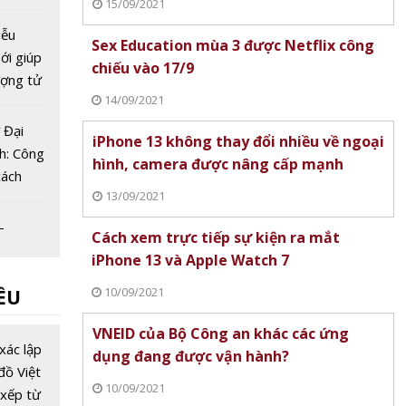
15/09/2021
ư tuyệt
iễu
Sex Education mùa 3 được Netflix công
ới giúp
chiếu vào 17/9
ượng tử
14/09/2021
ính toán
 Đại
iPhone 13 không thay đổi nhiều về ngoại
h: Công
hình, camera được nâng cấp mạnh
cách
13/09/2021
 quy
hế nhựa
-
Cách xem trực tiếp sự kiện ra mắt
 đạt
iPhone 13 và Apple Watch 7
 mở
10/09/2021
ỀU
 trung
u và
 bố thế
VNEID của Bộ Công an khác các ứng
iện mới
xác lập
dụng đang được vận hành?
đột phá
đồ Việt
10/09/2021
ghệ
xếp từ