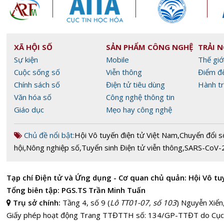
XÃ HỘI SỐ
SẢN PHẨM CÔNG NGHỆ
TRẢI 
Sự kiện
Mobile
Thế giớ
Cuộc sống số
Viễn thông
Điểm đ
Chính sách số
Điện tử tiêu dùng
Hành tr
Văn hóa số
Công nghệ thông tin
Giáo dục
Mẹo hay công nghệ
Chủ đề nổi bật:
Hội Vô tuyến điện tử Việt Nam
,
Chuyển đổi s
hội
,
Nông nghiệp số
,
Tuyển sinh Điện tử viễn thông
,
SARS-CoV-
Tạp chí Điện tử và Ứng dụng - Cơ quan chủ quản: Hội Vô tu
Tổng biên tập: PGS.TS Trần Minh Tuấn
Trụ sở chính:
Tầng 4, số 9 (
Lô TT01-07, số 103
) Nguyễn Xiển
Giấy phép hoạt động Trang TTĐTTH số: 134/GP-TTĐT do Cục