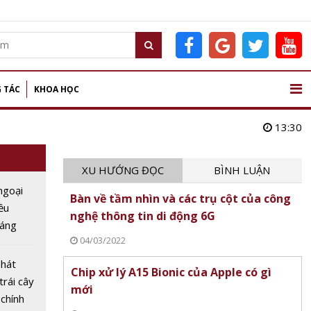
 TÁC
KHOA HỌC
13:30
XU HƯỚNG ĐỌC
BÌNH LUẬN
ngoại
Bàn về tầm nhìn và các trụ cột của công
ều
nghệ thông tin di động 6G
sáng
04/03/2022
 điểm
phát
Chip xử lý A15 Bionic của Apple có gì
trái cây
mới
 chính