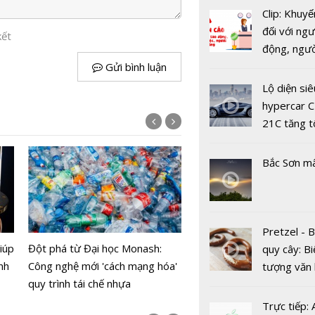
giải trình 
Clip: Khuyế
hệ gene n
đối với ngư
kết
Việt: Giúp đ
động, ngư
y tế chính 
việc, ngườ
Gửi bình luận
hàng tại k
Lộ diện siê
vụ trong d
hypercar C
Covid-19
21C tăng t
100km/h c
2 giây
Bắc Sơn m
Chip silicon-germanium 
Con người
Pretzel - 
Gbps, mở đường cho tru
vật bậc ca
iúp
Đột phá từ Đại học Monash:
quy cây: Bi
dữ liệu và mạng 6G
nhưng lại 
nh
Công nghệ mới 'cách mạng hóa'
tượng văn
nhất trên 
quy trình tái chế nhựa
châu Âu với
tinh của m
tranh cãi 
Trực tiếp: