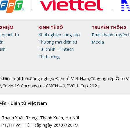
NGHIỆM
KINH TẾ SỐ
TRUYỀN THÔNG
i quanh ta
Khởi nghiệp sáng tạo
Phát thanh truyền 
ến
Thương mại điện tử
Media
ình
Tài chính - Fintech
Thị trường
ố
,
Điện mặt trời
,
Công nghiệp Điện tử Việt Nam
,
Công nghiệp Ô tô V
2
,
Covid 19
,
Coronavirus
,
CMCN 4.0
,
PVOIL Cup 2021
yến - Điện tử Việt Nam
, Thanh Xuân Trung, Thanh Xuân, Hà Nội
 PT,TH và TTĐT cấp ngày 26/07/2019