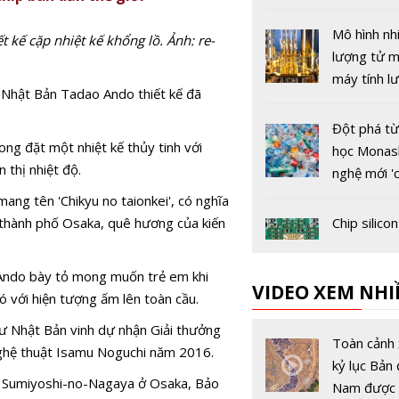
xác gần nh
đối
Mô hình nh
t kế cặp nhiệt kế khổng lồ. Ảnh: re-
lượng tử m
máy tính l
i Nhật Bản Tadao Ando thiết kế đã
thoát lỗi t
Đột phá từ
ong đặt một nhiệt kế thủy tinh với
học Monas
 thị nhiệt độ.
nghệ mới '
mạng hóa'
ang tên 'Chikyu no taionkei', có nghĩa
trình tái c
ở thành phố Osaka, quê hương của kiến
Chip silicon
germanium
500 Gbps,
ư Ando bày tỏ mong muốn trẻ em khi
VIDEO XEM NHI
đường cho
ó với hiện tượng ấm lên toàn cầu.
tâm dữ liệ
CATL công
sư Nhật Bản vinh dự nhận Giải thưởng
mạng 6G
hệ pin xe đ
Toàn cảnh 
 nghệ thuật Isamu Noguchi năm 2016.
với những 
kỷ lục Bản 
ính Sumiyoshi-no-Nagaya ở Osaka, Bảo
về công n
Nam được 