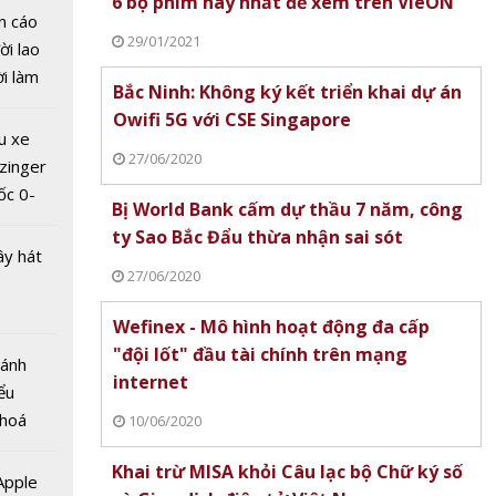
6 bộ phim hay nhất để xem trên VieON
tự 1.000
n cáo
gười
29/01/2021
ời lao
iều trị
ời làm
Bắc Ninh: Không ký kết triển khai dự án
xác hơn
i bán
Owifi 5G với CSE Singapore
hu dịch
u xe
ịch
27/06/2020
zinger
ốc 0-
Bị World Bank cấm dự thầu 7 năm, công
hưa tới
ty Sao Bắc Đẩu thừa nhận sai sót
ây hát
27/06/2020
Wefinex - Mô hình hoạt động đa cấp
đạt 500
Các nhà khoa học Mỹ tinh chỉnh
CATL công bố thế hệ
"đội lốt" đầu tài chính trên mạng
 - Động
Bánh
ng tâm
kim loại ở cấp nguyên tử, tạo
điện mới với những đ
internet
o nhất
ểu
nền cho chip bán dẫn mới
công nghệ
cô đơn
 hoá
10/06/2020
hành
 nhiều
ình
Khai trừ MISA khỏi Câu lạc bộ Chữ ký số
về nguồn
 Apple