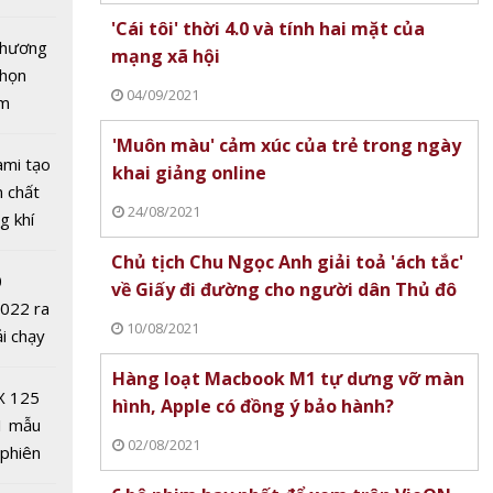
tô nhất
'Cái tôi' thời 4.0 và tính hai mặt của
 chương
mạng xã hội
chọn
04/09/2021
ăm
'Muôn màu' cảm xúc của trẻ trong ngày
ami tạo
khai giảng online
n chất
24/08/2021
ính đám
g khí
 thời
Covid-
Chủ tịch Chu Ngọc Anh giải toả 'ách tắc'
ên trên
0
về Giấy đi đường cho người dân Thủ đô
2022 ra
10/08/2021
ải chạy
ởi điểm
Hàng loạt Macbook M1 tự dưng vỡ màn
0 nghìn
X 125
hình, Apple có đồng ý bảo hành?
1 mẫu
02/08/2021
 phiên
t quả
 đua