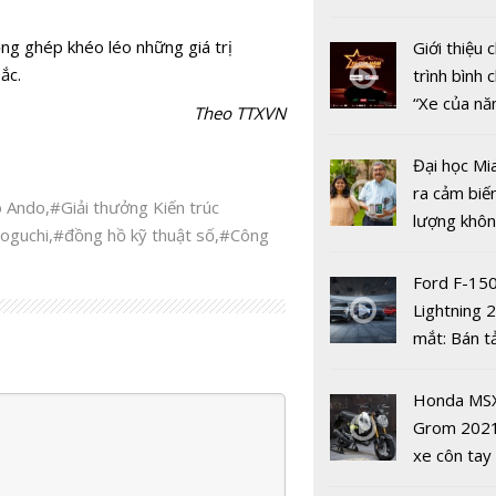
nhiều xe ô 
năm 2022
ồng ghép khéo léo những giá trị
Giới thiệu
ắc.
trình bình 
“Xe của n
Theo TTXVN
2022"
Đại học Mi
ra cảm biế
 Ando
,
#Giải thưởng Kiến trúc
Siêu máy t
lượng khôn
oguchi
,
#đồng hồ kỹ thuật số
,
#Công
mây dự báo
phát hiện 
tiết đầu ti
19
Ford F-15
thế giới
Lightning 
mắt: Bán t
điện giá kh
chưa đến 4
Honda MS
USD
Grom 202
xe côn tay
Công bố kế
bản đường