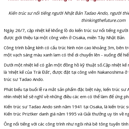
Kiến trúc sư nổi tiếng người Nhật Bản Tadao Ando, người thiế
thinkingthefuture.com
Ngày 26/7, cặp nhiệt kế khổng lồ do kiến trúc sư nổi tiếng ngườ
được giới thiệu tại một công viên ở Osaka, miền Tây Nhật Bản.
Công trình bằng kính có cấu trúc hình nón cao khoảng 3m, bên tr
một vạch sáng màu xanh lam có thể di chuyển lên - xuống để hiển
Dưới một nhiệt kế có gắn một đồng hồ kỹ thuật số.Cặp nhiệt kế m
là 'nhiệt kế của Trái Đất', được đặt tại công viên Nakanoshima 
trúc sư Tadao Ando.
Phát biểu tại buổi lễ ra mắt sản phẩm đặc biệt này, kiến trúc s
nhìn nhiệt kế sẽ nghĩ về những điều các em có thể làm để ứng ph
Kiến trúc sư Tadao Ando sinh năm 1941 tại Osaka, là kiến trúc 
Kiến trúc Priztker danh giá năm 1995 và Giải thưởng uy tín về
Ông nổi tiếng với các công trình như ngôi nhà bê tông tuyến t