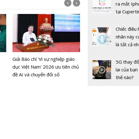
gốc
ra mắt Iph
tại Cuperti
California,
Chiếc điều 
DJI Mic Mini 2S chính thứ
nhân này c
mắt
là tất cả n
bạn cần để
Giải Báo chí 'Vì sự nghiệp giáo
sót qua m
5G thay đổ
Phương trì
dục Việt Nam' 2026 ưu tiên chủ
nóng nực
lai của bạn
Einstein '
đề AI và chuyển đổi số
thế nào?
tuổi' lần đầ
được sử d
tạo ra vật 
ánh sáng