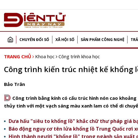
CHUYỂN ĐỔI SỐ
XÃ HỘI SỐ
SẢN PHẨM CÔNG NGHỆ
TRẢ
TRANG CHỦ
Khoa học
Công trình khoa học
Công trình kiến trúc nhiệt kế khổng l
Bảo Trân
D
Công trình bằng kính có cấu trúc hình nón cao khoảng
thủy tinh với một vạch sáng màu xanh lam có thể di chuyển
Dưa hấu "siêu to khổng lồ" khắc chữ thư pháp giá b
Báo động nguy cơ tên lửa khổng lồ Trung Quốc rơi 
Hình thành người "khổng lồ" trong ngành sản xuất c