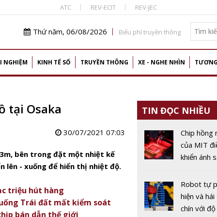
ATC
REV-ECIT
REV-JEC
Thứ năm, 06/08/2026
Biểu phí truyền thông
I NGHIỆM
KINH TẾ SỐ
TRUYỀN THÔNG
XE - NGHE NHÌN
TƯƠNG
ồ tại Osaka
TIN ĐỌC NHIỀU
30/07/2021 07:03
Chip hồng 
của MIT đi
 3m, bên trong đặt một nhiệt kế
khiển ánh 
 lên - xuống để hiển thị nhiệt độ.
theo từng
ảnh
Robot tự 
ạc triệu hút hàng
hiện và hái 
xuống Trái đất mất kiểm soát
chín với độ
hip bán dẫn thế giới