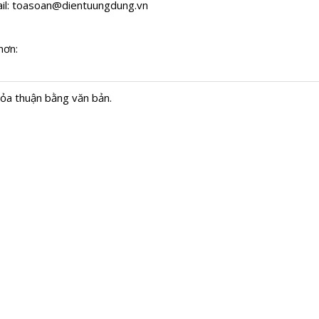
il:
toasoan@dientuungdung.vn
hơn:
hỏa thuận bằng văn bản.