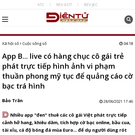
ATC
REV-ECIT
REV-JEC
Xã hội số
Cuộc sống số
04:18
App B... live có hàng chục cô gái trẻ
phát trực tiếp hình ảnh vi phạm
thuần phong mỹ tục để quảng cáo cờ
bạc trá hình
Bảo Trân
28/06/2021 17:46
D
Nhiều app "đen" thuê các cô gái Việt phát trực tiếp
cảnh hở hang, khiêu dâm, tích hợp cờ bạc online, bầu cua,
tài xỉu, cá độ bóng đá mùa Euro... để dụ người dùng rót