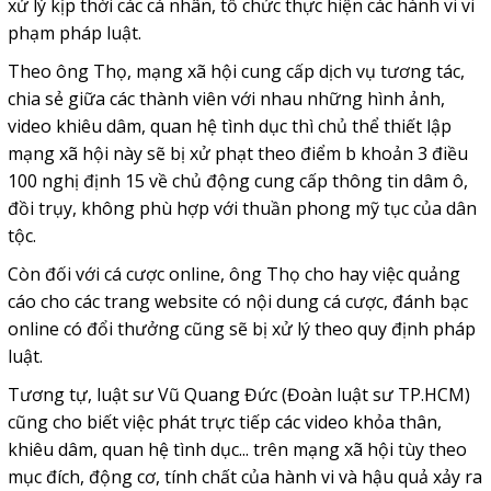
xử lý kịp thời các cá nhân, tổ chức thực hiện các hành vi vi
phạm pháp luật.
Theo ông Thọ, mạng xã hội cung cấp dịch vụ tương tác,
chia sẻ giữa các thành viên với nhau những hình ảnh,
video khiêu dâm, quan hệ tình dục thì chủ thể thiết lập
mạng xã hội này sẽ bị xử phạt theo điểm b khoản 3 điều
100 nghị định 15 về chủ động cung cấp thông tin dâm ô,
đồi trụy, không phù hợp với thuần phong mỹ tục của dân
tộc.
Còn đối với cá cược online, ông Thọ cho hay việc quảng
cáo cho các trang website có nội dung cá cược, đánh bạc
online có đổi thưởng cũng sẽ bị xử lý theo quy định pháp
luật.
Tương tự, luật sư Vũ Quang Đức (Đoàn luật sư TP.HCM)
cũng cho biết việc phát trực tiếp các video khỏa thân,
khiêu dâm, quan hệ tình dục... trên mạng xã hội tùy theo
mục đích, động cơ, tính chất của hành vi và hậu quả xảy ra