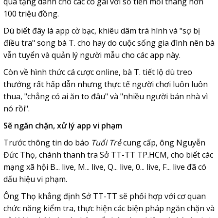
quà tặng dành cho các cô gái với số tiền mỗi tháng hơn
100 triệu đồng.
Dù biết đây là app cờ bạc, khiêu dâm trá hình và "sợ bị
điều tra" song bà T. cho hay do cuộc sống gia đình nên bà
vẫn tuyển và quản lý người mẫu cho các app này.
Còn về hình thức cá cược online, bà T. tiết lộ dù treo
thưởng rất hấp dẫn nhưng thực tế người chơi luôn luôn
thua, "chẳng có ai ăn to đâu" và "nhiều người bán nhà vì
nó rồi".
Sẽ ngăn chặn,
xử lý app vi phạm
Trước thông tin do báo
Tuổi Trẻ
cung cấp, ông Nguyễn
Đức Thọ, chánh thanh tra Sở TT-TT TP.HCM, cho biết các
mạng xã hội B... live, M... live, Q... live, 0... live, F... live đã có
dấu hiệu vi phạm.
Ông Thọ khẳng định Sở TT-TT sẽ phối hợp với cơ quan
chức năng kiểm tra, thực hiện các biện pháp ngăn chặn và