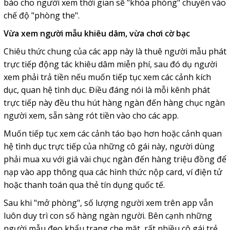
báo cho người xem thời gian sẽ "khóa phòng" chuyển vào
chế độ "phòng the".
Vừa xem người mẫu khiêu dâm, vừa chơi
cờ bạc
Chiêu thức chung của các app này là thuê người mẫu phát
trực tiếp động tác khiêu dâm miễn phí, sau đó dụ người
xem phải trả tiền nếu muốn tiếp tục xem các cảnh kích
dục, quan hệ tình dục. Điều đáng nói là mỗi kênh phát
trực tiếp này đều thu hút hàng ngàn đến hàng chục ngàn
người xem, sẵn sàng rót tiền vào cho các app.
Muốn tiếp tục xem các cảnh táo bạo hơn hoặc cảnh quan
hệ tình dục trực tiếp của những cô gái này, người dùng
phải mua xu với giá vài chục ngàn đến hàng triệu đồng để
nạp vào app thông qua các hình thức nộp card, ví điện tử
hoặc thanh toán qua thẻ tín dụng quốc tế.
Sau khi "mở phòng", số lượng người xem trên app vẫn
luôn duy trì con số hàng ngàn người. Bên cạnh những
người mẫu đeo khẩu trang che mặt, rất nhiều cô gái trẻ