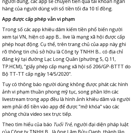
người dùng, các app sẽ chuyển tiền qua tài khoản ngân
hàng của người dùng với số tiền tối đa 10 tỉ đồng.
App được cấp phép vẫn vi phạm
Trong số các app khiêu dâm kiếm tiền phổ biến người
xem tại VN, hiện có app B... live là mạng xã hội được cấp
phép hoạt động. Cụ thể, trên trang chủ của app này ghi
rõ thông tin chủ sở hữu là Công ty TNHH B... có địa chỉ
đăng ký tại đường Lạc Long Quân (phường 5, Q.11,
TP.HCM), "giấy phép cấp mạng xã hội số 206/GP-BTTT do
Bộ TT-TT cấp ngày 14/5/2020".
Tuy có thông báo người dùng không được phát các hình
ảnh vi phạm thuần phong mỹ tục, song phần lớn các
livestream trong app đều là hình ảnh khiêu dâm và người
xem phải đổ tiền vào app để được "mở khóa" vào các
phòng chứa video sex trực tiếp.
Theo tìm hiểu của báo
Tuổi Trẻ
, người đại diện pháp luật
của Công ty TNHH B... là ông Lâm Bửu Oanh, thành lập