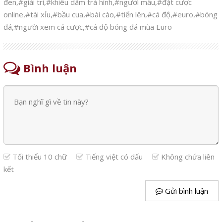
đen
,
#giải trí
,
#khiêu dâm trá hình
,
#người mẫu
,
#đặt cược
online
,
#tài xỉu
,
#bầu cua
,
#bài cào
,
#tiến lên
,
#cá độ
,
#euro
,
#bóng
đá
,
#người xem cá cược
,
#cá độ bóng đá mùa Euro
Bình luận
Tối thiểu 10 chữ
Tiếng việt có dấu
Không chứa liên
kết
Gửi bình luận