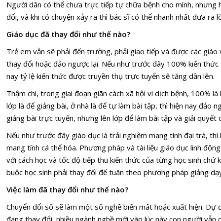
Người dân có thể chưa trực tiếp tự chữa bệnh cho mình, nhưng
đổi, và khi có chuyện xảy ra thì bác sĩ có thể nhanh nhất đưa ra l
Giáo dục đã thay đổi như thế nào?
Trẻ em vẫn sẽ phải đến trường, phải giao tiếp và được các giáo
thay đổi hoặc đảo ngược lại. Nếu như trước đây 100% kiến thức đ
nay tỷ lệ kiến thức được truyền thụ trực tuyến sẽ tăng dần lên.
Thậm chí, trong giai đoạn giãn cách xã hội vì dịch bệnh, 100% là
lớp là để giảng bài, ở nhà là để tự làm bài tập, thì hiện nay đảo 
giảng bài trực tuyến, nhưng lên lớp để làm bài tập và giải quyết
Nếu như trước đây giáo dục là trải nghiệm mang tính đại trà, thì h
mang tính cá thể hóa. Phương pháp và tài liệu giáo dục linh động
với cách học và tốc độ tiếp thu kiến thức của từng học sinh chứ
buộc học sinh phải thay đổi để tuân theo phương pháp giảng dạy
Việc làm đã thay đổi như thế nào?
Chuyển đổi số sẽ làm một số nghề biến mất hoặc xuất hiện. Dự đ
đang thay đổi, nhiều ngành nghề mới vào lúc này con người vẫn ch