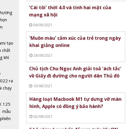
tô nhất
'Cái tôi' thời 4.0 và tính hai mặt của
 chương
mạng xã hội
chọn
04/09/2021
ăm
'Muôn màu' cảm xúc của trẻ trong ngày
ời 4.0 và
ami tạo
khai giảng online
t của
n chất
24/08/2021
i
g khí
Covid-
Chủ tịch Chu Ngọc Anh giải toả 'ách tắc'
0
về Giấy đi đường cho người dân Thủ đô
2022 ra
10/08/2021
ải chạy
ởi điểm
Hàng loạt Macbook M1 tự dưng vỡ màn
0 nghìn
hay
X 125
hình, Apple có đồng ý bảo hành?
m trên
1 mẫu
02/08/2021
 phiên
 đua