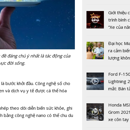
nhiều xe ô 
năm 2022
Giới thiệu
trình bình 
“Xe của n
2022"
'Cái tôi' th
Đại học Mi
tính hai mặ
ra cảm biế
đề đáng chú ý nhất là tác động của
mạng xã hộ
lượng khôn
vực đời sống.
phát hiện 
19
Ford F-15
Lightning 
ỉ là bước khởi đầu. Công nghệ số cho
mắt: Bán t
n và dịch vụ y tế được cá thể hóa
điện giá kh
chưa đến 4
6 bộ phim 
Honda MS
phép theo dõi diễn biến sức khỏe, ghi
USD
nhất để xe
Grom 202
nh bằng công nghệ nano có thể chu du
VieON
xe côn tay
bản đường