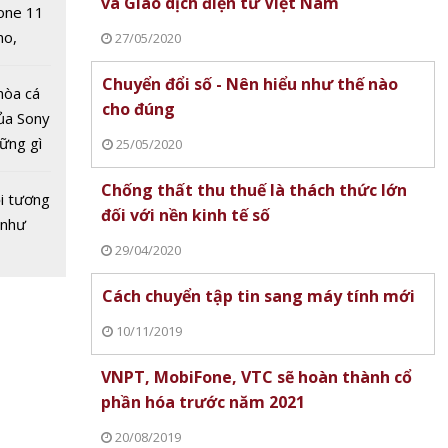
và Giao dịch điện tử Việt Nam
one 11
no,
27/05/2020
 Mỹ
Chuyển đổi số - Nên hiểu như thế nào
hòa cá
cho đúng
ủa Sony
hững gì
25/05/2020
 sống
Chống thất thu thuế là thách thức lớn
ùa hè
i tương
đối với nền kinh tế số
 như
29/04/2020
Cách chuyển tập tin sang máy tính mới
10/11/2019
VNPT, MobiFone, VTC sẽ hoàn thành cổ
phần hóa trước năm 2021
20/08/2019