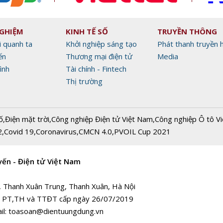
NGHIỆM
KINH TẾ SỐ
TRUYỀN THÔNG
i quanh ta
Khởi nghiệp sáng tạo
Phát thanh truyền 
ến
Thương mại điện tử
Media
ình
Tài chính - Fintech
Thị trường
ố
,
Điện mặt trời
,
Công nghiệp Điện tử Việt Nam
,
Công nghiệp Ô tô V
2
,
Covid 19
,
Coronavirus
,
CMCN 4.0
,
PVOIL Cup 2021
yến - Điện tử Việt Nam
, Thanh Xuân Trung, Thanh Xuân, Hà Nội
 PT,TH và TTĐT cấp ngày 26/07/2019
il:
toasoan@dientuungdung.vn