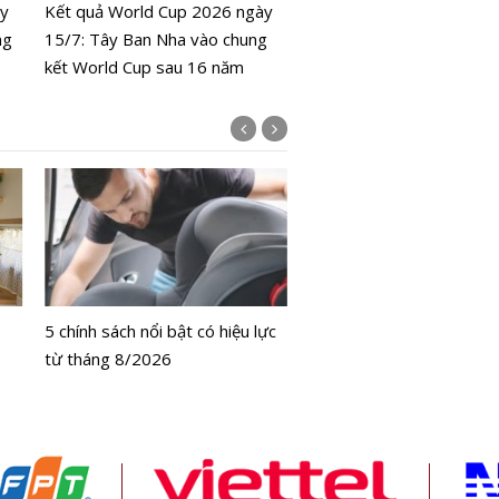
ày
Kết quả World Cup 2026 ngày
ng
15/7: Tây Ban Nha vào chung
kết World Cup sau 16 năm
Bộ Y tế chưa cấp phép l
bằng tế bào gốc người
5 chính sách nổi bật có hiệu lực
từ tháng 8/2026