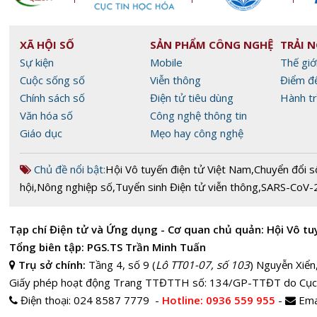
XÃ HỘI SỐ
SẢN PHẨM CÔNG NGHỆ
TRẢI 
Sự kiện
Mobile
Thế giớ
Cuộc sống số
Viễn thông
Điểm đ
Chính sách số
Điện tử tiêu dùng
Hành tr
Văn hóa số
Công nghệ thông tin
Giáo dục
Mẹo hay công nghệ
Chủ đề nổi bật:
Hội Vô tuyến điện tử Việt Nam
,
Chuyển đổi s
hội
,
Nông nghiệp số
,
Tuyển sinh Điện tử viễn thông
,
SARS-CoV-
Tạp chí Điện tử và Ứng dụng - Cơ quan chủ quản: Hội Vô tu
Tổng biên tập: PGS.TS Trần Minh Tuấn
Trụ sở chính:
Tầng 4, số 9 (
Lô TT01-07, số 103
) Nguyễn Xiển
Giấy phép hoạt động Trang TTĐTTH số: 134/GP-TTĐT do Cục
Điện thoại:
024 8587 7779 -
Hotline
: 0936 559 955
-
Ema