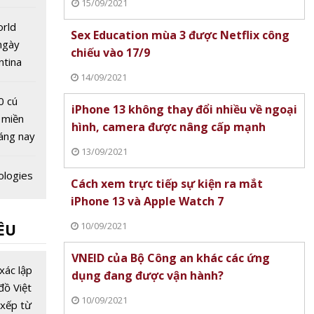
15/09/2021
 quốc
orld
Sex Education mùa 3 được Netflix công
ngày
chiếu vào 17/9
ntina
14/09/2021
hung kết
0 cú
iPhone 13 không thay đổi nhiều về ngoại
 miền
hình, camera được nâng cấp mạnh
áng nay
13/09/2021
ologies
Cách xem trực tiếp sự kiện ra mắt
i Bình
iPhone 13 và Apple Watch 7
Nhật
10/09/2021
ỀU
 tịch
ion
VNEID của Bộ Công an khác các ứng
c
xác lập
dụng đang được vận hành?
g chiếu
đồ Việt
10/09/2021
xếp từ