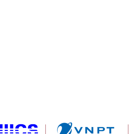
sáng cửa vào vòng 1/8
30/6: Brazil ngược d
Paraguay và Maroc t
chấn
àm đẹp
Xiaomi ra mắt REDMI 17 Series
Làm chủ AI Agent, d
chính thức ra mắt, giá từ 5,5
tương lai xuất khẩu 
triệu đồng
Alibaba.com