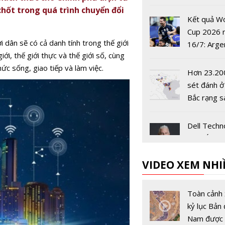
công trình
hốt trong quá trình chuyển đổi
phòng
Kết quả W
Cup 2026 
 dân sẽ có cả danh tính trong thế giới
16/7: Arge
iới, thế giới thực và thế giới số, cùng
tiến vào c
hức sống, giao tiếp và làm việc.
Hơn 23.20
sét đánh ở
Bắc rạng s
Dell Techn
châu Á-Thá
Dương và 
VIDEO XEM NHI
Bản có Chủ
mới
Sex Educat
mùa 3 đượ
Toàn cảnh 
Netflix côn
kỷ lục Bản 
vào 17/9
Nam được 