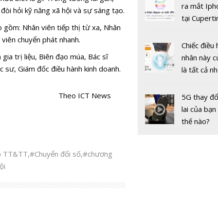
gốc
ra mắt Iph
đòi hỏi kỹ năng xã hội và sự sáng tạo.
tại Cuperti
 gồm: Nhân viên tiếp thị từ xa, Nhân
California,
n viên chuyển phát nhanh.
Chiếc điều 
ia trị liệu, Biên đạo múa, Bác sĩ
nhân này c
c sư, Giám đốc điều hành kinh doanh.
là tất cả n
bạn cần để
sót qua m
Theo ICT News
5G thay đổ
nóng nực
lai của bạn
thế nào?
Bộ TT&TT
,
#Chuyển đổi số
,
#chương
ội