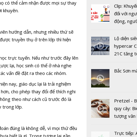
 họ có thể cảm nhận được mọi sự thay
Clip: Khuyế
ời khuyên.
đối với ngư
động, ngư
việc, ngườ
Bắc Ninh: 
 viên hướng dẫn, nhưng nhiều thứ sẽ
hàng tại k
ký kết triển
Lộ diện siê
ược truyền thụ ở trên lớp thì hiện
vụ trong d
dự án Owif
hypercar C
Covid-19
với CSE Si
21C tăng t
 học trực tuyến. Nếu như trước đây lên
100km/h c
ngược lại, học sinh có thể ở nhà nghe
2 giây
Bắc Sơn m
 các vấn đề đặt ra theo các nhóm.
iện nay, giáo dục lại là trải nghiệm
 hơn, cho phép thay đổi để thích nghi
 không theo như cách cũ trước đó là
Pretzel - 
Bị World B
 trong lớp.
quy cây: Bi
cấm dự th
tượng văn
năm, công 
châu Âu với
Bắc Đẩu t
oán đúng là không dễ, vì mọi thứ đều
tranh cãi 
Trực tiếp:
nhận sai s
ưa biết là gì. Trong tương lai gần,