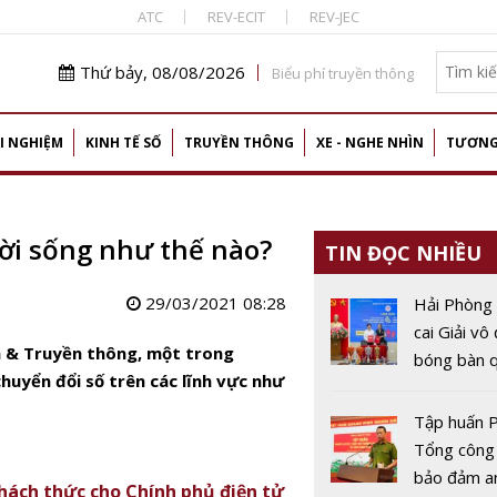
ATC
REV-ECIT
REV-JEC
Thứ bảy, 08/08/2026
Biểu phí truyền thông
I NGHIỆM
KINH TẾ SỐ
TRUYỀN THÔNG
XE - NGHE NHÌN
TƯƠNG
đời sống như thế nào?
TIN ĐỌC NHIỀU
29/03/2021 08:28
Hải Phòng
cai Giải vô
n & Truyền thông, một trong
bóng bàn q
huyển đổi số trên các lĩnh vực như
Báo Nhân 
thứ 44
Tập huấn P
Tổng công
bảo đảm a
thách thức cho Chính phủ điện tử