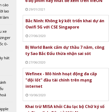
6 bộ phim hay nhất để xem trên VieON
n cáo
29/01/2021
ời lao
ời làm
Bắc Ninh: Không ký kết triển khai dự án
i bán
Không
Owifi 5G với CSE Singapore
hu dịch
 khai
u xe
ịch
27/06/2020
i 5G
zinger
ngapore
ốc 0-
Bị World Bank cấm dự thầu 7 năm, công
hưa tới
ty Sao Bắc Đẩu thừa nhận sai sót
ây hát
27/06/2020
Wefinex - Mô hình hoạt động đa cấp
"đội lốt" đầu tài chính trên mạng
Bánh
ank
internet
ểu
ầu 7
 hoá
10/06/2020
ty Sao
 nhiều
hừa
Khai trừ MISA khỏi Câu lạc bộ Chữ ký số
về nguồn
 Apple
ót