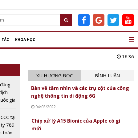
 TÁC
KHOA HỌC
16:36
XU HƯỚNG ĐỌC
BÌNH LUẬN
 đăng
Bàn về tầm nhìn và các trụ cột của công
 địch
nghệ thông tin di động 6G
uốc gia
04/03/2022
Dân lần
CCC tại
Chip xử lý A15 Bionic của Apple có gì
 ty 789
mới
n toàn