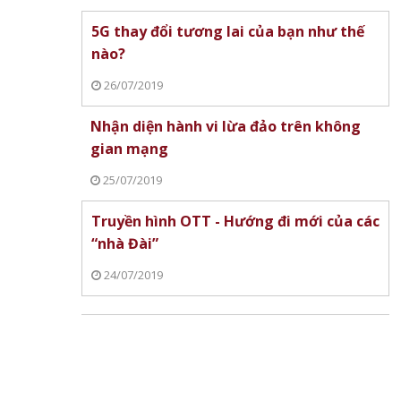
5G thay đổi tương lai của bạn như thế
nào?
26/07/2019
Nhận diện hành vi lừa đảo trên không
gian mạng
25/07/2019
Truyền hình OTT - Hướng đi mới của các
“nhà Đài”
24/07/2019
y 8/7:
ĩ
Lịch World Cup 2026 ngày 1/7:
Pháp, Anh, Mexico và Na Uy
Kết quả World Cup 