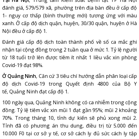
Tại Hà Nội
, Trung tâm Kiểm soát bệnh tật TP Hà Nội
đánh giá, 579/579 xã, phường trên địa bàn đều ở cấp độ
1- nguy cơ thấp (bình thường mới) tương ứng với màu
xanh. Ở cấp độ dịch quận, huyện, 30/30 quận, huyện ở Hà
Nội đều ở cấp độ 1.
Đánh giá cấp độ dịch toàn thành phố về số ca mắc ghi
nhận tại cộng đồng trong 2 tuần qua ở mức 1. Tỷ lệ người
từ 18 tuổi trở lên được tiêm ít nhất 1 liều vắc xin phòng
Covid-19 đạt 98%.
Ở Quảng Ninh
, Căn cứ 3 tiêu chí hướng dẫn phân loại cấp
độ dịch Covid-19 trong Quyết định 4800 của Bộ Y
tế, Quảng Ninh đạt cấp độ 1.
100 ngày qua, Quảng Ninh không có ca nhiễm trong cộng
đồng. Tỷ lệ tiêm vắc xin mũi 1 đạt gần 95%; mũi 2 khoảng
70%. Trong tháng 10, tỉnh dự kiến sẽ phủ xong mũi 2.
Tỉnh đã có phương án thu dung, điều trị từ 5.000 đến
10.000 F0 tại cơ sở y tế, cơ sở cách ly đủ sức cách ly tập