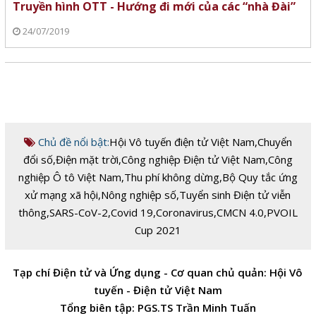
Truyền hình OTT - Hướng đi mới của các “nhà Đài”
24/07/2019
Chủ đề nổi bật:
Hội Vô tuyến điện tử Việt Nam
,
Chuyển
đổi số
,
Điện mặt trời
,
Công nghiệp Điện tử Việt Nam
,
Công
nghiệp Ô tô Việt Nam
,
Thu phí không dừng
,
Bộ Quy tắc ứng
xử mạng xã hội
,
Nông nghiệp số
,
Tuyển sinh Điện tử viễn
thông
,
SARS-CoV-2
,
Covid 19
,
Coronavirus
,
CMCN 4.0
,
PVOIL
Cup 2021
Tạp chí Điện tử và Ứng dụng - Cơ quan chủ quản: Hội Vô
tuyến - Điện tử Việt Nam
Tổng biên tập: PGS.TS Trần Minh Tuấn