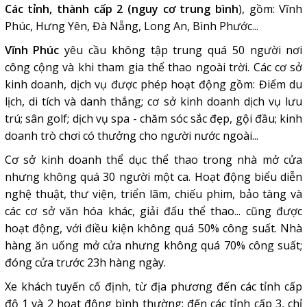
Các tỉnh, thành cấp 2 (nguy cơ trung bình
), gồm: Vĩnh
Phúc, Hưng Yên, Đà Nẵng, Long An, Bình Phước...
Vĩnh Phúc
yêu cầu không tập trung quá 50 người nơi
công cộng và khi tham gia thể thao ngoài trời. Các cơ sở
kinh doanh, dịch vụ được phép hoạt động gồm: Điểm du
lịch, di tích và danh thắng; cơ sở kinh doanh dịch vụ lưu
trú; sân golf; dịch vụ spa - chăm sóc sắc đẹp, gội đầu; kinh
doanh trò chơi có thưởng cho người nước ngoài...
Cơ sở kinh doanh thể dục thể thao trong nhà mở cửa
nhưng không quá 30 người một ca. Hoạt động biểu diễn
nghệ thuật, thư viện, triển lãm, chiếu phim, bảo tàng và
các cơ sở văn hóa khác, giải đấu thể thao... cũng được
hoạt động, với điều kiện không quá 50% công suất. Nhà
hàng ăn uống mở cửa nhưng không quá 70% công suất;
đóng cửa trước 23h hàng ngày.
Xe khách tuyến cố định, từ địa phương đến các tỉnh cấp
độ 1 và 2 hoạt động bình thường; đến các tỉnh cấp 3, chỉ