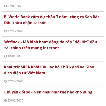
27/06/2020
Bị World Bank cấm dự thầu 7 năm, công ty Sao Bắc
Đẩu thừa nhận sai sót
27/06/2020
Wefinex - Mô hình hoạt động đa cấp "đội lốt" đầu
tài chính trên mạng internet
10/06/2020
Khai trừ MISA khỏi Câu lạc bộ Chữ ký số và Giao
dịch điện tử Việt Nam
27/05/2020
Chuyển đổi số - Nên hiểu như thế nào cho đúng
25/05/2020