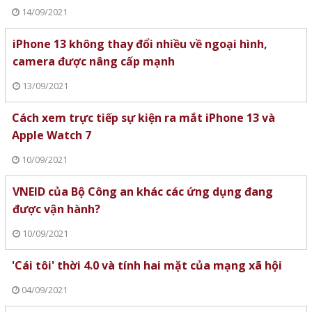
14/09/2021
iPhone 13 không thay đổi nhiều về ngoại hình,
camera được nâng cấp mạnh
13/09/2021
Cách xem trực tiếp sự kiện ra mắt iPhone 13 và
Apple Watch 7
10/09/2021
VNEID của Bộ Công an khác các ứng dụng đang
được vận hành?
10/09/2021
'Cái tôi' thời 4.0 và tính hai mặt của mạng xã hội
04/09/2021