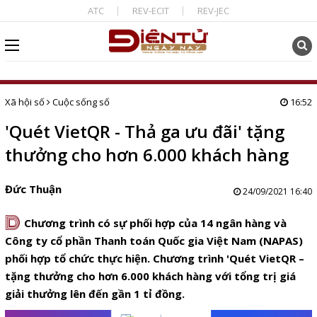
ATC
REV-ECIT
REV-JEC
Xã hội số
Cuộc sống số
16:52
'Quét VietQR - Thả ga ưu đãi' tặng
thưởng cho hơn 6.000 khách hàng
Đức Thuận
24/09/2021 16:40
D
Chương trình có sự phối hợp của 14 ngân hàng và
Công ty cổ phần Thanh toán Quốc gia Việt Nam (NAPAS)
phối hợp tổ chức thực hiện. Chương trình 'Quét VietQR –
tặng thưởng cho hơn 6.000 khách hàng với tổng trị giá
giải thưởng lên đến gần 1 tỉ đồng.