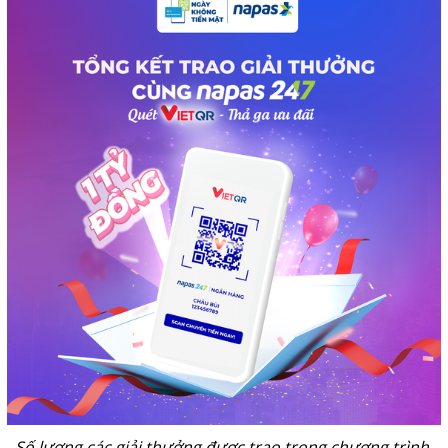
Số lượng các giải thưởng được trao trong chương trình