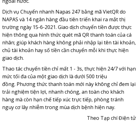
ngoài nước.
Dịch vụ Chuyển nhanh Napas 247 bằng mã VietQR do
NAPAS và 14 ngân hàng đầu tiên triển khai ra mắt thị
trường ngày 15-6-2021. Giao dịch chuyển tiền được thực
hiện thông qua hình thức quét mã QR thanh toán của cá
nhân; giúp khách hàng không phải nhập lại tên tài khoản,
chủ tài khoản hay số tiền cần chuyển mỗi khi thực hiện
giao dịch.
Thao tác chuyển tiền chỉ mất 1 - 3s, thực hiện 24/7 với hạn
mức tối đa của một giao dịch là dưới 500 triệu
đồng.
Phương thức thanh toán mới này không chỉ đem lại
trải nghiệm tiện lợi, nhanh chóng, an toàn cho khách
hàng mà còn hạn chế tiếp xúc trực tiếp, phòng tránh
nguy cơ lây nhiễm trong mùa dịch bệnh hiện nay.
Theo Tạp chí Điện tử