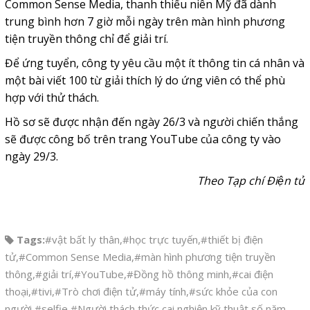
Common Sense Media, thanh thiếu niên Mỹ đã dành
trung bình hơn 7 giờ mỗi ngày trên màn hình phương
tiện truyền thông chỉ để giải trí.
Để ứng tuyển, công ty yêu cầu một ít thông tin cá nhân và
một bài viết 100 từ giải thích lý do ứng viên có thể phù
hợp với thử thách.
Hồ sơ sẽ được nhận đến ngày 26/3 và người chiến thắng
sẽ được công bố trên trang YouTube của công ty vào
ngày 29/3.
Theo Tạp chí Điện tử
Tags:
#vật bất ly thân
,
#học trực tuyến
,
#thiết bị điện
tử
,
#Common Sense Media
,
#màn hình phương tiện truyền
thông
,
#giải trí
,
#YouTube
,
#Đồng hồ thông minh
,
#cai điện
thoại
,
#tivi
,
#Trò chơi điện tử
,
#máy tính
,
#sức khỏe của con
người
,
#selfie
,
#Người thách thức cai nghiện kỹ thuật số năm