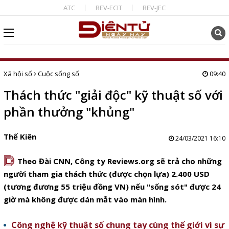
ATC
REV-ECIT
REV-JEC
Xã hội số
Cuộc sống số
09:40
Thách thức "giải độc" kỹ thuật số với
phần thưởng "khủng"
Thế Kiên
24/03/2021 16:10
D
Theo Đài CNN, Công ty
Reviews.org
sẽ trả cho những
người tham gia thách thức (được chọn lựa) 2.400 USD
(tương đương 55 triệu đồng VN) nếu "sống sót" được 24
giờ mà không được dán mắt vào màn hình.
Công nghệ kỹ thuật số chung tay cùng thế giới vì sự