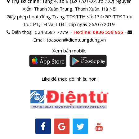
Trụ sở chính:
Tầng 4, số 9 (
Lô TT01-07, số 103
) Nguyễn
Xiển, Thanh Xuân Trung, Thanh Xuân, Hà Nội
Giấy phép hoạt động Trang TTĐTTH số: 134/GP-TTĐT do
Cục PT,TH và TTĐT cấp ngày 26/07/2019
Điện thoại:
024 8587 7779 -
Hotline
: 0936 559 955
-
Email:
toasoan@dientuungdung.vn
Xem bản mobile
Like để theo dõi nhiều hơn: