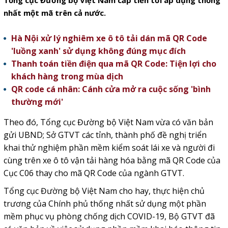
Tổng cục Đường bộ Việt Nam cấp tiến tới áp dụng thống
nhất một mã trên cả nước.
Hà Nội xử lý nghiêm xe ô tô tải dán mã QR Code
'luồng xanh' sử dụng không đúng mục đích
Thanh toán tiền điện qua mã QR Code: Tiện lợi cho
khách hàng trong mùa dịch
QR code cá nhân: Cánh cửa mở ra cuộc sống 'bình
thường mới'
Theo đó, Tổng cục Đường bộ Việt Nam vừa có văn bản
gửi UBND; Sở GTVT các tỉnh, thành phố đề nghị triển
khai thử nghiệm phần mềm kiểm soát lái xe và người đi
cùng trên xe ô tô vận tải hàng hóa bằng mã QR Code của
Cục C06 thay cho mã QR Code của ngành GTVT.
Tổng cục Đường bộ Việt Nam cho hay, thực hiện chủ
trương của Chính phủ thống nhất sử dụng một phần
mềm phục vụ phòng chống dịch COVID-19, Bộ GTVT đã