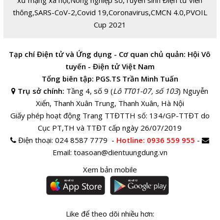
thông
,
SARS-CoV-2
,
Covid 19
,
Coronavirus
,
CMCN 4.0
,
PVOIL
Cup 2021
Tạp chí Điện tử và Ứng dụng - Cơ quan chủ quản: Hội Vô
tuyến - Điện tử Việt Nam
Tổng biên tập: PGS.TS Trần Minh Tuấn
Trụ sở chính:
Tầng 4, số 9 (
Lô TT01-07, số 103
) Nguyễn
Xiển, Thanh Xuân Trung, Thanh Xuân, Hà Nội
Giấy phép hoạt động Trang TTĐTTH số: 134/GP-TTĐT do
Cục PT,TH và TTĐT cấp ngày 26/07/2019
Điện thoại:
024 8587 7779 -
Hotline
: 0936 559 955
-
Email:
toasoan@dientuungdung.vn
Xem bản mobile
Like để theo dõi nhiều hơn: