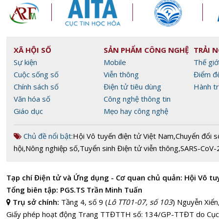
XÃ HỘI SỐ
SẢN PHẨM CÔNG NGHỆ
TRẢI 
Sự kiện
Mobile
Thế giớ
Cuộc sống số
Viễn thông
Điểm đ
Chính sách số
Điện tử tiêu dùng
Hành tr
Văn hóa số
Công nghệ thông tin
Giáo dục
Mẹo hay công nghệ
Chủ đề nổi bật:
Hội Vô tuyến điện tử Việt Nam
,
Chuyển đổi s
hội
,
Nông nghiệp số
,
Tuyển sinh Điện tử viễn thông
,
SARS-CoV-
Tạp chí Điện tử và Ứng dụng - Cơ quan chủ quản: Hội Vô tu
Tổng biên tập: PGS.TS Trần Minh Tuấn
Trụ sở chính:
Tầng 4, số 9 (
Lô TT01-07, số 103
) Nguyễn Xiển
Giấy phép hoạt động Trang TTĐTTH số: 134/GP-TTĐT do Cục