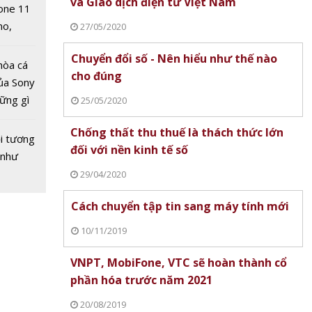
và Giao dịch điện tử Việt Nam
one 11
no,
27/05/2020
 Mỹ
Chuyển đổi số - Nên hiểu như thế nào
hòa cá
cho đúng
ủa Sony
hững gì
25/05/2020
 sống
Chống thất thu thuế là thách thức lớn
ùa hè
i tương
đối với nền kinh tế số
 như
29/04/2020
Cách chuyển tập tin sang máy tính mới
10/11/2019
VNPT, MobiFone, VTC sẽ hoàn thành cổ
phần hóa trước năm 2021
20/08/2019