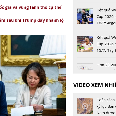
công trình
c gia và vùng lãnh thổ cụ thể
phòng
Kết quả W
Cup 2026 
ảm sau khi Trump đẩy nhanh lộ
16/7: Arge
tiến vào c
Kết quả W
Cup 2026 
15/7: Tây 
Nha vào ch
World Cup
Hơn 23.20
năm
sét đánh ở
Bắc rạng s
VIDEO XEM NHI
Dell Techn
châu Á-Thá
Toàn cảnh 
Dương và 
kỷ lục Bản 
Bản có Chủ
Nam được 