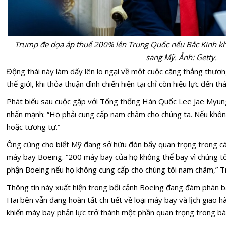
Trump đe dọa áp thuế 200% lên Trung Quốc nếu Bắc Kinh k
sang Mỹ. Ảnh: Getty.
Động thái này làm dấy lên lo ngại về một cuộc căng thẳng thương
thế giới, khi thỏa thuận đình chiến hiện tại chỉ còn hiệu lực đến th
Phát biểu sau cuộc gặp với Tổng thống Hàn Quốc Lee Jae Myun
nhấn mạnh: “Họ phải cung cấp nam châm cho chúng ta. Nếu khôn
hoặc tương tự.”
Ông cũng cho biết Mỹ đang sở hữu đòn bẩy quan trọng trong cá
máy bay Boeing. “200 máy bay của họ không thể bay vì chúng tô
phận Boeing nếu họ không cung cấp cho chúng tôi nam châm,” T
Thông tin này xuất hiện trong bối cảnh Boeing đang đàm phán 
Hai bên vẫn đang hoàn tất chi tiết về loại máy bay và lịch giao 
khiến máy bay phản lực trở thành một phần quan trọng trong b