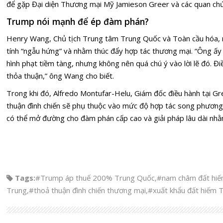
để gặp Đại diện Thương mại Mỹ Jamieson Greer và các quan chứ
Trump nói mạnh để ép đàm phán?
Henry Wang, Chủ tịch Trung tâm Trung Quốc và Toàn cầu hóa, 
tính “ngẫu hứng” và nhằm thúc đẩy hợp tác thương mại. “Ông ấy 
hình phạt tiềm tàng, nhưng không nên quá chú ý vào lời lẽ đó. Đi
thỏa thuận,” ông Wang cho biết.
Trong khi đó, Alfredo Montufar-Helu, Giám đốc điều hành tại Gr
thuận đình chiến sẽ phụ thuộc vào mức độ hợp tác song phương
có thể mở đường cho đàm phán cấp cao và giải pháp lâu dài nh
Tags:
#Trump áp thuế 200% Trung Quốc
,
#nam châm đất hi
Trung
,
#thoả thuận đình chiến thương mại
,
#xuất khẩu đất hiếm 