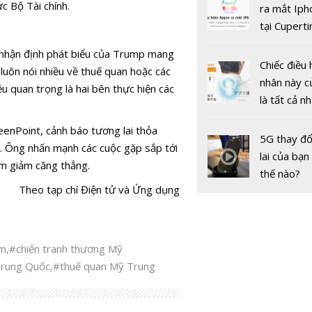
gốc
c Bộ Tài chính.
ra mắt Iph
tại Cuperti
California,
nhận định phát biểu của Trump mang
Chiếc điều 
luôn nói nhiều về thuế quan hoặc các
nhân này c
ều quan trọng là hai bên thực hiện các
là tất cả n
bạn cần để
eenPoint, cảnh báo tương lai thỏa
sót qua m
5G thay đổ
. Ông nhấn mạnh các cuộc gặp sắp tới
nóng nực
lai của bạn
ằm giảm căng thẳng.
thế nào?
Theo tạp chí Điện tử và Ứng dụng
ếm
,
#chiến tranh thương Mỹ
Trung Quốc
,
#thuế quan Mỹ Trung