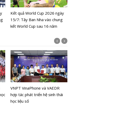
Colombia đối đầu Thụy S
ày
Kết quả World Cup 2026 ngày
ng
15/7: Tây Ban Nha vào chung
kết World Cup sau 16 năm
Công nghệ thị giác giúp 
không cần GPS vẫn xác đ
u
VNPT VinaPhone và VAEDR
chính xác mục tiêu
học
hợp tác phát triển hệ sinh thái
học liệu số