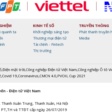
NGHIỆM
KINH TẾ SỐ
TRUYỀN THÔNG
i quanh ta
Khởi nghiệp sáng tạo
Phát thanh truyền 
ến
Thương mại điện tử
Media
ình
Tài chính - Fintech
Thị trường
ố
,
Điện mặt trời
,
Công nghiệp Điện tử Việt Nam
,
Công nghiệp Ô tô V
2
,
Covid 19
,
Coronavirus
,
CMCN 4.0
,
PVOIL Cup 2021
yến - Điện tử Việt Nam
, Thanh Xuân Trung, Thanh Xuân, Hà Nội
 PT,TH và TTĐT cấp ngày 26/07/2019