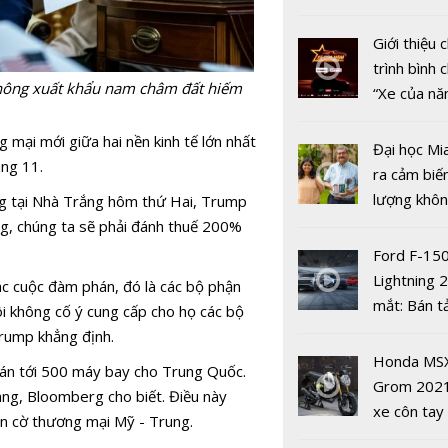
mới
nhiều xe ô 
năm 2022
Giới thiệu
trình bình 
hông xuất khẩu nam châm đất hiếm
“Xe của n
2022"
'Cái tôi' th
 mại mới giữa hai nền kinh tế lớn nhất
tính hai mặ
Đại học Mi
áng 11.
mạng xã hộ
ra cảm biế
lượng khôn
g tại Nhà Trắng hôm thứ Hai, Trump
phát hiện 
g, chúng ta sẽ phải đánh thuế 200%
19
Ford F-15
Lightning 
c cuộc đàm phán, đó là các bộ phận
mắt: Bán t
i không cố ý cung cấp cho họ các bộ
điện giá kh
6 bộ phim 
rump khẳng định.
chưa đến 4
nhất để xe
Honda MS
bán tới 500 máy bay cho Trung Quốc.
USD
VieON
Grom 202
hàng, Bloomberg cho biết. Điều này
xe côn tay
àn cờ thương mại Mỹ - Trung.
bản đường