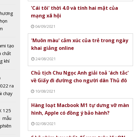
tô nhất
'Cái tôi' thời 4.0 và tính hai mặt của
 chương
mạng xã hội
chọn
04/09/2021
ăm
ời 4.0 và
'Muôn màu' cảm xúc của trẻ trong ngày
t của
ami tạo
khai giảng online
i
n chất
24/08/2021
g khí
Covid-
Chủ tịch Chu Ngọc Anh giải toả 'ách tắc'
0
về Giấy đi đường cho người dân Thủ đô
2022 ra
10/08/2021
ải chạy
ởi điểm
hay
Hàng loạt Macbook M1 tự dưng vỡ màn
0 nghìn
m trên
X 125
hình, Apple có đồng ý bảo hành?
1 mẫu
02/08/2021
 phiên
 đua