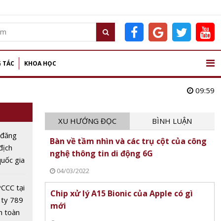
 TÁC
KHOA HỌC
09:59
XU HƯỚNG ĐỌC
BÌNH LUẬN
 đăng
Bàn về tầm nhìn và các trụ cột của công
 địch
nghệ thông tin di động 6G
uốc gia
04/03/2022
Dân lần
CCC tại
Chip xử lý A15 Bionic của Apple có gì
 ty 789
mới
n toàn