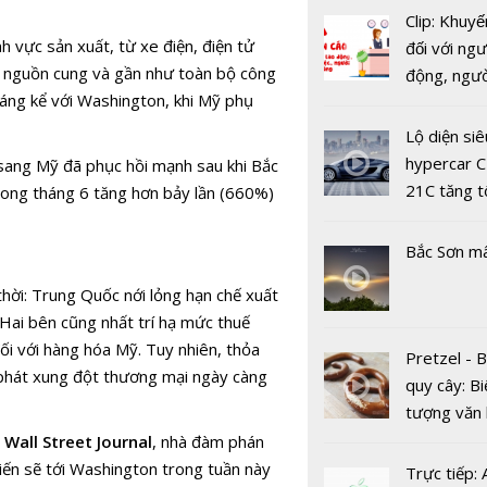
Clip: Khuyế
h vực sản xuất, từ xe điện, điện tử
đối với ngư
% nguồn cung và gần như toàn bộ công
động, ngư
Bắc Ninh: 
đáng kể với Washington, khi Mỹ phụ
việc, ngườ
ký kết triển
hàng tại k
dự án Owif
Lộ diện siê
vụ trong d
với CSE Si
hypercar C
sang Mỹ đã phục hồi mạnh sau khi Bắc
Covid-19
21C tăng t
trong tháng 6 tăng hơn bảy lần (660%)
100km/h c
2 giây
Bắc Sơn m
thời
: Trung Quốc nới lỏng hạn chế xuất
 Hai bên cũng nhất trí hạ mức thuế
Bị World B
 với hàng hóa Mỹ. Tuy nhiên, thỏa
Pretzel - 
cấm dự th
g phát xung đột thương mại ngày càng
quy cây: Bi
năm, công 
tượng văn
Bắc Đẩu t
châu Âu với
o
Wall Street Journal
, nhà đàm phán
nhận sai s
tranh cãi 
ến sẽ tới Washington trong tuần này
Trực tiếp: