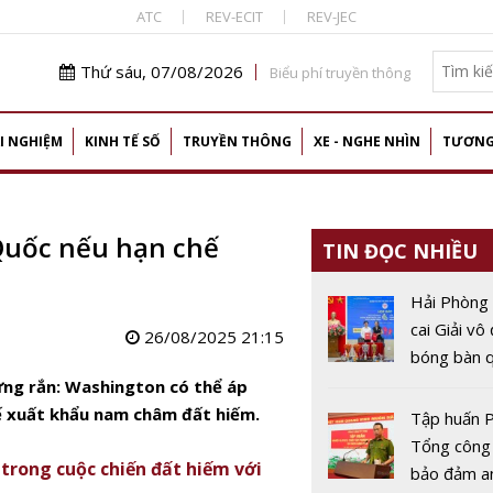
ATC
REV-ECIT
REV-JEC
Thứ sáu, 07/08/2026
Biểu phí truyền thông
I NGHIỆM
KINH TẾ SỐ
TRUYỀN THÔNG
XE - NGHE NHÌN
TƯƠNG
Quốc nếu hạn chế
TIN ĐỌC NHIỀU
Hải Phòng
cai Giải vô
26/08/2025 21:15
bóng bàn q
Báo Nhân 
ng rắn: Washington có thể áp
thứ 44
hế xuất khẩu nam châm đất hiếm.
Tập huấn P
Tổng công
 trong cuộc chiến đất hiếm với
bảo đảm a