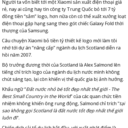
Người ta vốn biết tới một Xiaomi sản xuất điện thoại giá
rẻ, nay ai cũng hay tin công ty Trung Quốc bỏ tới 7 tỷ
đồng tiền “sắm” logo, hơn nữa còn có thể xuất xưởng loạt
điện thoại gập hạng sang theo gót chiếc Galaxy Fold thời
thượng của Samsung.
Câu chuyện Xiaomi bỏ tiền tỷ thiết kế logo mới làm tôi
nhớ tới dự án “nâng cấp” ngành du lịch Scotland diễn ra
hồi năm 2007.
Bộ trưởng đương thời của Scotland là Alex Salmond lên
tiếng chỉ trích logo của ngành du lịch nước mình không
chút sáng tạo, lại còn khiến vị thế quốc gia bị ảnh hưởng.
Khẩu ngữ “
Đất nước nhỏ bé tốt đẹp nhất thế giới - The
Best Small Country in the World
” của các quan chức tiền
nhiệm không khiến ông rung động, Salmond chỉ trích "
tại
sao không gọi Scotland là đất nước tốt đẹp nhất thế giới
luôn đi
".
Chiến dịch cải tổ du lịch bắt đầu, với xuất phát điểm là