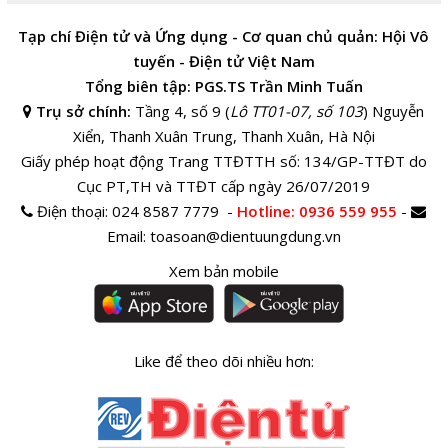
Tạp chí Điện tử và Ứng dụng - Cơ quan chủ quản: Hội Vô
tuyến - Điện tử Việt Nam
Tổng biên tập: PGS.TS Trần Minh Tuấn
Trụ sở chính:
Tầng 4, số 9 (
Lô TT01-07, số 103
) Nguyễn
Xiển, Thanh Xuân Trung, Thanh Xuân, Hà Nội
Giấy phép hoạt động Trang TTĐTTH số: 134/GP-TTĐT do
Cục PT,TH và TTĐT cấp ngày 26/07/2019
Điện thoại:
024 8587 7779 -
Hotline
: 0936 559 955
-
Email:
toasoan@dientuungdung.vn
Xem bản mobile
Like để theo dõi nhiều hơn: