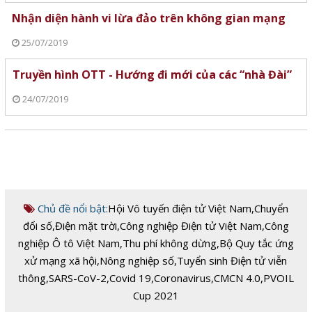
Nhận diện hành vi lừa đảo trên không gian mạng
25/07/2019
Truyền hình OTT - Hướng đi mới của các “nhà Đài”
24/07/2019
Chủ đề nổi bật:
Hội Vô tuyến điện tử Việt Nam
,
Chuyển
đổi số
,
Điện mặt trời
,
Công nghiệp Điện tử Việt Nam
,
Công
nghiệp Ô tô Việt Nam
,
Thu phí không dừng
,
Bộ Quy tắc ứng
xử mạng xã hội
,
Nông nghiệp số
,
Tuyển sinh Điện tử viễn
thông
,
SARS-CoV-2
,
Covid 19
,
Coronavirus
,
CMCN 4.0
,
PVOIL
Cup 2021