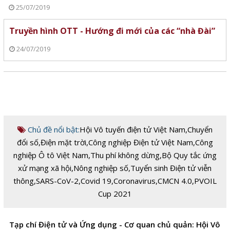
25/07/2019
Truyền hình OTT - Hướng đi mới của các “nhà Đài”
24/07/2019
Chủ đề nổi bật:
Hội Vô tuyến điện tử Việt Nam
,
Chuyển
đổi số
,
Điện mặt trời
,
Công nghiệp Điện tử Việt Nam
,
Công
nghiệp Ô tô Việt Nam
,
Thu phí không dừng
,
Bộ Quy tắc ứng
xử mạng xã hội
,
Nông nghiệp số
,
Tuyển sinh Điện tử viễn
thông
,
SARS-CoV-2
,
Covid 19
,
Coronavirus
,
CMCN 4.0
,
PVOIL
Cup 2021
Tạp chí Điện tử và Ứng dụng - Cơ quan chủ quản: Hội Vô