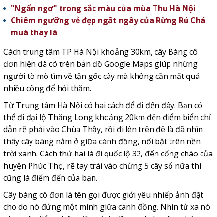
"Ngẩn ngơ" trong sắc màu của mùa Thu Hà Nội
Chiêm ngưỡng vẻ đẹp ngất ngây của Rừng Rú Chá
muà thay lá
Cách trung tâm TP Hà Nội khoảng 30km, cây Bàng cô
đơn hiện đã có trên bản đồ Google Maps giúp những
người tò mò tìm về tận gốc cây mà không cần mất quá
nhiều công để hỏi thăm.
Từ Trung tâm Hà Nội có hai cách để đi đến đây. Bạn có
thể đi đại lộ Thăng Long khoảng 20km đến điểm biển chỉ
dẫn rẽ phải vào Chùa Thầy, rồi đi lên trên đê là đã nhìn
thấy cây bàng nằm ở giữa cánh đồng, nổi bật trên nền
trời xanh. Cách thứ hai là đi quốc lộ 32, đến cổng chào của
huyện Phúc Thọ, rẽ tay trái vào chừng 5 cây số nữa thì
cũng là điểm đến của bạn.
Cây bàng cô đơn là tên gọi được giới yêu nhiếp ảnh đặt
cho do nó đứng một mình giữa cánh đồng. Nhìn từ xa nó