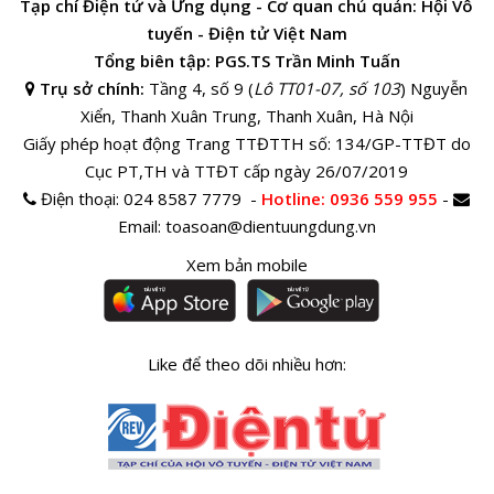
Tạp chí Điện tử và Ứng dụng - Cơ quan chủ quản: Hội Vô
tuyến - Điện tử Việt Nam
Tổng biên tập: PGS.TS Trần Minh Tuấn
Trụ sở chính:
Tầng 4, số 9 (
Lô TT01-07, số 103
) Nguyễn
Xiển, Thanh Xuân Trung, Thanh Xuân, Hà Nội
Giấy phép hoạt động Trang TTĐTTH số: 134/GP-TTĐT do
Cục PT,TH và TTĐT cấp ngày 26/07/2019
Điện thoại:
024 8587 7779 -
Hotline
: 0936 559 955
-
Email:
toasoan@dientuungdung.vn
Xem bản mobile
Like để theo dõi nhiều hơn: