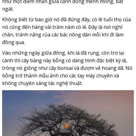
như một điểm nhấn giữa cánh đồng mênh mông, bát
ngát.
Không biết từ bao giờ nó đã đứng đây, có lẽ tuổi thọ của
nó cũng đến hàng vài trăm năm có lẻ. Đây là nơi nghỉ
chân, tránh nắng của các bác nông dân mỗi khi đi làm
đồng qua.
Vào những ngày giữa đông, khi lá đã rụng, còn trơ lại
cành thì cây bàng này bỗng có dáng hình đặc biệt kỳ dị,
trông nó giống như cây bonsai và đượm vẻ hoang dã. Nó
bỗng trở thành mẫu ảnh cho các tay máy chuyên và
không chuyên sáng tác nghệ thuật.