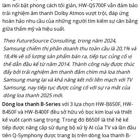
làm nổi bật phong cách tối giản, HW-QS700F vẫn đảm bảo
trải nghiệm âm thanh Dolby Atmos vượt trội, đáp ứng
hoàn hảo nhu cầu của những người tìm kiếm sự cân bằng
giữa thẩm mỹ và hiệu suất.
Theo FutureSource Consulting, trong năm 2024,
Samsung chiếm thị phần doanh thu toàn cầu là 20,1% và
18,4% về số lượng sản phẩm bán ra, tiếp tục củng cố vị
thế dẫn đầu kể từ năm 2014. Thành công này được thúc
đẩy bởi trải nghiệm âm thanh đắm chìm mà loa thanh
Samsung mang lại và khả năng kết nối liền mạch với TV
Samsung, nay tiếp tục được củng cố với sự ra mắt của
dòng loa thanh 2025 mới.
Dòng loa thanh B-Series
với 3 lựa chọn HW-B650F, HW-
B450F và HW-B400F đều sở hữu vỏ bọc kim loại và thiết
kế vuốt cạnh sang trọng. Trong đó B650F là thế hệ kế
tiếp được nâng cấp sử dụng bộ xử lý AI của TV và lần đầu
tiên Q-Symphony được trang bị trên dòng loa thanh B-