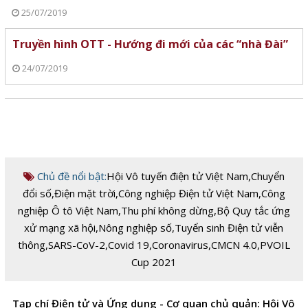
25/07/2019
Truyền hình OTT - Hướng đi mới của các “nhà Đài”
24/07/2019
Chủ đề nổi bật:
Hội Vô tuyến điện tử Việt Nam
,
Chuyển
đổi số
,
Điện mặt trời
,
Công nghiệp Điện tử Việt Nam
,
Công
nghiệp Ô tô Việt Nam
,
Thu phí không dừng
,
Bộ Quy tắc ứng
xử mạng xã hội
,
Nông nghiệp số
,
Tuyển sinh Điện tử viễn
thông
,
SARS-CoV-2
,
Covid 19
,
Coronavirus
,
CMCN 4.0
,
PVOIL
Cup 2021
Tạp chí Điện tử và Ứng dụng - Cơ quan chủ quản: Hội Vô