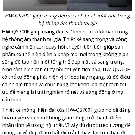
HW-QS700F giúp mang đến sự linh hoạt vượt bậc trong
hệ thống âm thanh tại gia
HW-QS700F
giúp mang đến sự linh hoạt vượt bậc trong
hệ thống âm thanh tại gia. Thiết kế sang trọng và công
nghệ cảm biến con quay hồi chuyển tiên tiến giúp sản
phẩm có thể hiện diện ở khắp mọi nơi trong không gian
sống để tạo nên một tổng thể đẹp mắt và sang trọng.
Nhờ cảm biến con quay hồi chuyển tích hợp, HW-QS700F
có thể tự động phát hiện vị trí dọc hay ngang, từ đó điều
chỉnh âm thanh và chức năng các kênh loa một cách tối
ưu để mang lại trải nghiệm rõ nét và sống động ở mọi
cấu hình.
Thiết kế mỏng, hiện đại của HW-QS700F giúp nó dễ dàng
hòa quyện vào mọi không gian sống, trở thành điểm
nhấn tinh tế trong nội thất. Vì vậy dù được treo tường để
mang lại vẻ đẹp đậm chất điện ảnh hay đặt trên bàn để