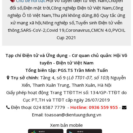
Chủ đề nổi bật:
Hội Vô tuyến điện tử Việt Nam
,
Chuyển
đổi số
,
Điện mặt trời
,
Công nghiệp Điện tử Việt Nam
,
Công
nghiệp Ô tô Việt Nam
,
Thu phí không dừng
,
Bộ Quy tắc ứng
xử mạng xã hội
,
Nông nghiệp số
,
Tuyển sinh Điện tử viễn
thông
,
SARS-CoV-2
,
Covid 19
,
Coronavirus
,
CMCN 4.0
,
PVOIL
Cup 2021
Tạp chí Điện tử và Ứng dụng - Cơ quan chủ quản: Hội Vô
tuyến - Điện tử Việt Nam
Tổng biên tập: PGS.TS Trần Minh Tuấn
Trụ sở chính:
Tầng 4, số 9 (
Lô TT01-07, số 103
) Nguyễn
Xiển, Thanh Xuân Trung, Thanh Xuân, Hà Nội
Giấy phép hoạt động Trang TTĐTTH số: 134/GP-TTĐT do
Cục PT,TH và TTĐT cấp ngày 26/07/2019
Điện thoại:
024 8587 7779 -
Hotline
: 0936 559 955
-
Email:
toasoan@dientuungdung.vn
Xem bản mobile