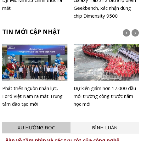
DJI Mic Mini 2S chính thức ra
Galaxy Tab S12 Ultra lộ điểm
mắt
Geekbench, xác nhận dùng
chip Dimensity 9500
TIN MỚI CẬP NHẬT
Phát triển nguồn nhân lực,
Dự kiến giảm hơn 17.000 đầu
Ford Việt Nam ra mắt Trung
mối trường công trước năm
tâm đào tạo mới
học mới
XU HƯỚNG ĐỌC
BÌNH LUẬN
Bàn về tầm nhìn và các trụ cột của công nghệ