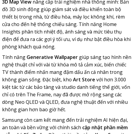
3D Map View
nâng cấp trải nghiệm nhà thông minh: Bản
đồ 3D sinh động giúp giám sát và điều khiển toàn bộ
thiết bị trong nhà, từ điều hòa, máy lọc không khí, rèm
cửa cho đến hệ thống chiếu sáng. Tính năng Home
Insights phân tích nhiệt độ, ánh sáng và mức tiêu thụ
điện để đưa ra các gợi ý tối ưu, ví dụ như bật điều hòa khi
phòng khách quá nóng.
Tính năng
Generative Wallpaper
giúp sáng tạo hình nền
nghệ thuật chỉ với vài từ khóa mô tả cảm xúc, biến chiếc
TV thành điểm nhấn mang đậm dấu ấn cá nhân trong
không gian sống. Đặc biệt, kho
Art Store
với hơn 3.000
kiệt tác từ các bảo tàng và studio danh tiếng thế giới, vốn
chỉ có trên The Frame, nay đã được mở rộng sang các
dòng Neo QLED và QLED, đưa nghệ thuật đến với nhiều
không gian hơn bao giờ hết.
Samsung còn cam kết mang đến trải nghiệm AI hiện đại,
an toàn và bền vững với chính sách
cập nhật phần mềm