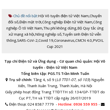
Chủ đề nổi bật:
Hội Vô tuyến điện tử Việt Nam
,
Chuyển
đổi số
,
Điện mặt trời
,
Công nghiệp Điện tử Việt Nam
,
Công
nghiệp Ô tô Việt Nam
,
Thu phí không dừng
,
Bộ Quy tắc ứng
xử mạng xã hội
,
Nông nghiệp số
,
Tuyển sinh Điện tử viễn
thông
,
SARS-CoV-2
,
Covid 19
,
Coronavirus
,
CMCN 4.0
,
PVOIL
Cup 2021
Tạp chí Điện tử và Ứng dụng - Cơ quan chủ quản: Hội Vô
tuyến - Điện tử Việt Nam
Tổng biên tập: PGS.TS Trần Minh Tuấn
Trụ sở chính:
Tầng 4, số 9 (
Lô TT01-07, số 103
) Nguyễn
Xiển, Thanh Xuân Trung, Thanh Xuân, Hà Nội
Giấy phép hoạt động Trang TTĐTTH số: 134/GP-TTĐT do
Cục PT,TH và TTĐT cấp ngày 26/07/2019
Điện thoại:
024 8587 7779 -
Hotline
: 0936 559 955
-