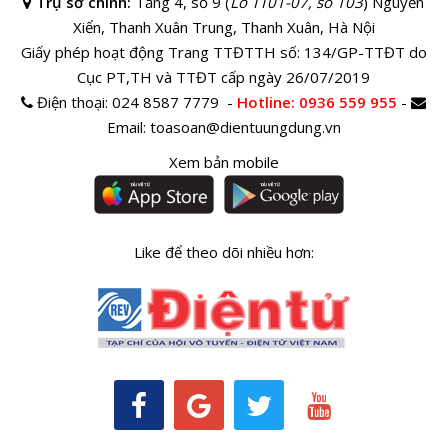
Trụ sở chính:
Tầng 4, số 9 (
Lô TT01-07, số 103
) Nguyễn
Xiển, Thanh Xuân Trung, Thanh Xuân, Hà Nội
Giấy phép hoạt động Trang TTĐTTH số: 134/GP-TTĐT do
Cục PT,TH và TTĐT cấp ngày 26/07/2019
Điện thoại:
024 8587 7779 -
Hotline
: 0936 559 955
-
Email:
toasoan@dientuungdung.vn
Xem bản mobile
Like để theo dõi nhiều hơn: