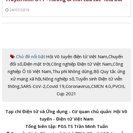
24/07/2019
Chủ đề nổi bật:
Hội Vô tuyến điện tử Việt Nam
,
Chuyển
đổi số
,
Điện mặt trời
,
Công nghiệp Điện tử Việt Nam
,
Công
nghiệp Ô tô Việt Nam
,
Thu phí không dừng
,
Bộ Quy tắc ứng
xử mạng xã hội
,
Nông nghiệp số
,
Tuyển sinh Điện tử viễn
thông
,
SARS-CoV-2
,
Covid 19
,
Coronavirus
,
CMCN 4.0
,
PVOIL
Cup 2021
Tạp chí Điện tử và Ứng dụng - Cơ quan chủ quản: Hội Vô
tuyến - Điện tử Việt Nam
Tổng biên tập: PGS.TS Trần Minh Tuấn