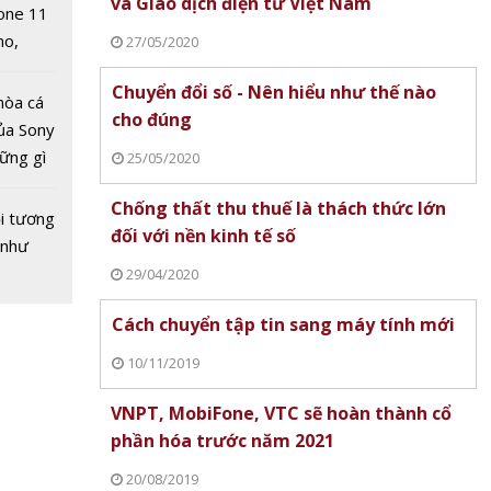
và Giao dịch điện tử Việt Nam
one 11
 Chữ ký
no,
27/05/2020
 dịch
 Mỹ
ệt Nam
Chuyển đổi số - Nên hiểu như thế nào
hòa cá
cho đúng
ủa Sony
hững gì
25/05/2020
 sống
Chống thất thu thuế là thách thức lớn
ùa hè
i tương
đối với nền kinh tế số
 như
29/04/2020
Cách chuyển tập tin sang máy tính mới
10/11/2019
VNPT, MobiFone, VTC sẽ hoàn thành cổ
phần hóa trước năm 2021
20/08/2019