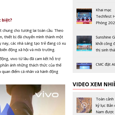
bảo mật d
nghiệp
Khai mạc
Techfest H
 biệt?
Phòng 202
tụ trí tuệ,
t chung cho tương lai toàn cầu. Theo
đổi mới sá
ện, thiết bị đã chuyển mình thành một
Sunshine 
y nay, các nhà sáng tạo trẻ đang có xu
khởi công 
biến động xã hội và môi trường.
thị sinh th
Rivera qu
 động, vivo từ lâu đã cam kết hỗ trợ
gần 250ha
CMC đặt AI
 phản ánh những thách thức của thế
trục Tây 
liệu và hạ 
ữa quan điểm cá nhân và hành động
Long
làm trọng 
VIDEO XEM NHI
đầu tư gia
2026-203
Lý do Ving
đặt tên sâ
Toàn cảnh 
động là Vi
kỷ lục Bản 
Nam được 