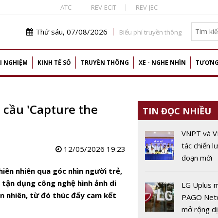
ATC
REV-ECIT
REV-JEC
Thứ sáu, 07/08/2026
Biểu phí truyền thông
I NGHIỆM
KINH TẾ SỐ
TRUYỀN THÔNG
XE - NGHE NHÌN
TƯƠNG
 cầu 'Capture the
TIN ĐỌC NHIỀU
VNPT và V
tác chiến l
12/05/2026 19:23
đoạn mới
hiên nhiên qua góc nhìn người trẻ,
 tận dụng công nghệ hình ảnh di
LG Uplus m
ên nhiên, từ đó thúc đẩy cam kết
PAGO Net
mở rộng dị