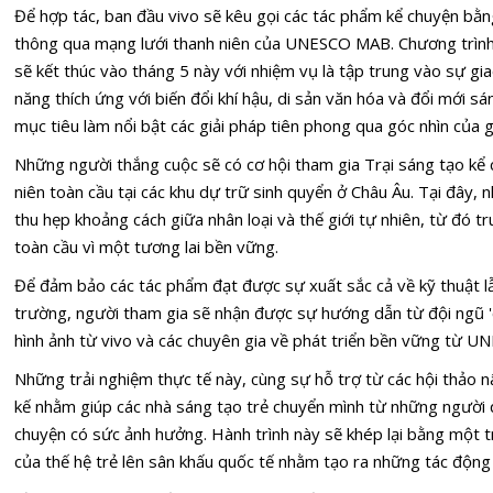
Để hợp tác, ban đầu vivo sẽ kêu gọi các tác phẩm kể chuyện bằn
thông qua mạng lưới thanh niên của UNESCO MAB. Chương trình s
sẽ kết thúc vào tháng 5 này với nhiệm vụ là tập trung vào sự gi
năng thích ứng với biến đổi khí hậu, di sản văn hóa và đổi mới s
mục tiêu làm nổi bật các giải pháp tiên phong qua góc nhìn của gi
Những người thắng cuộc sẽ có cơ hội tham gia Trại sáng tạo kể
niên toàn cầu tại các khu dự trữ sinh quyển ở Châu Âu. Tại đây,
thu hẹp khoảng cách giữa nhân loại và thế giới tự nhiên, từ đó
toàn cầu vì một tương lai bền vững.
Để đảm bảo các tác phẩm đạt được sự xuất sắc cả về kỹ thuật lẫ
trường, người tham gia sẽ nhận được sự hướng dẫn từ đội ngũ '
hình ảnh từ vivo và các chuyên gia về phát triển bền vững từ U
Những trải nghiệm thực tế này, cùng sự hỗ trợ từ các hội thảo n
kế nhằm giúp các nhà sáng tạo trẻ chuyển mình từ những người 
chuyện có sức ảnh hưởng. Hành trình này sẽ khép lại bằng một t
của thế hệ trẻ lên sân khấu quốc tế nhằm tạo ra những tác động