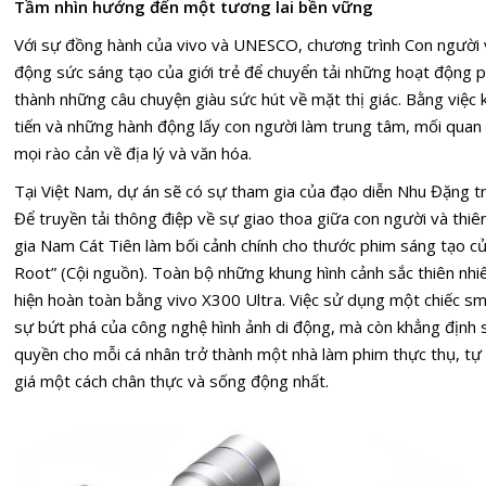
Tầm nhìn hướng
đến
một tương lai bền vững
Với sự đồng hành của vivo và UNESCO, chương trình Con người v
động sức sáng tạo của giới trẻ để chuyển tải những hoạt động p
thành những câu chuyện giàu sức hút về mặt thị giác. Bằng việc 
tiến và những hành động lấy con người làm trung tâm, mối quan
mọi rào cản về địa lý và văn hóa.
Tại Việt Nam, dự án sẽ có sự tham gia của đạo diễn Nhu Đặng tr
Để truyền tải thông điệp về sự giao thoa giữa con người và thi
gia Nam Cát Tiên làm bối cảnh chính cho thước phim sáng tạo c
Root” (Cội nguồn). Toàn bộ những khung hình cảnh sắc thiên nh
hiện hoàn toàn bằng vivo X300 Ultra. Việc sử dụng một chiếc s
sự bứt phá của công nghệ hình ảnh di động, mà còn khẳng định 
quyền cho mỗi cá nhân trở thành một nhà làm phim thực thụ, tự d
giá một cách chân thực và sống động nhất.