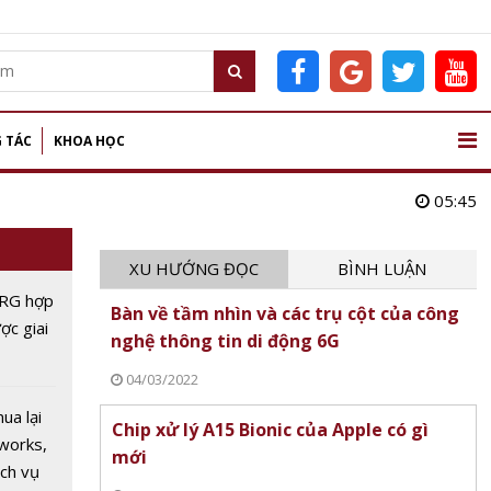
 TÁC
KHOA HỌC
05:45
XU HƯỚNG ĐỌC
BÌNH LUẬN
RG hợp
Bàn về tầm nhìn và các trụ cột của công
ược giai
nghệ thông tin di động 6G
04/03/2022
ua lại
Chip xử lý A15 Bionic của Apple có gì
works,
mới
ch vụ