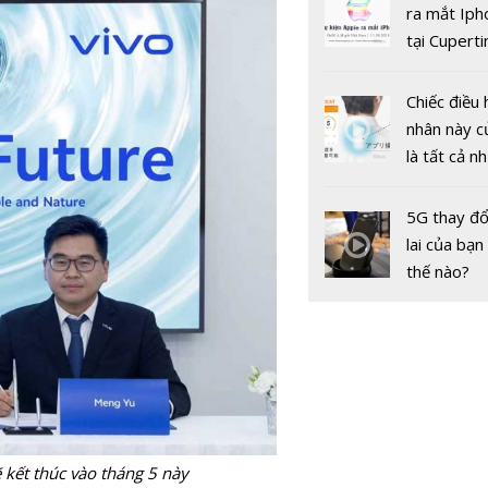
gốc
ra mắt Iph
Câu lạc bộ
tại Cuperti
số và Giao
California,
điện tử Vi
Chiếc điều 
nhân này c
là tất cả n
bạn cần để
sót qua m
5G thay đổ
nóng nực
lai của bạn
thế nào?
ẽ kết thúc vào tháng 5 này