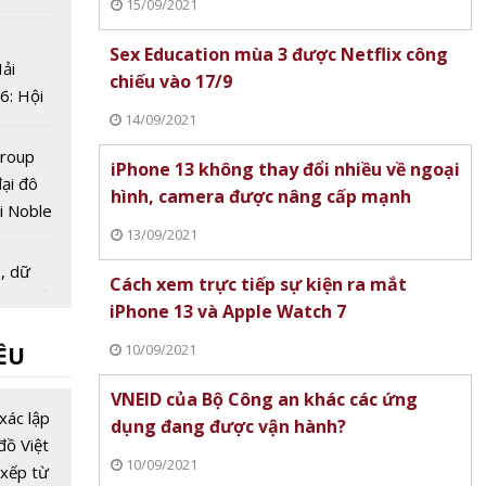
15/09/2021
oanh
Sex Education mùa 3 được Netflix công
ải
chiếu vào 17/9
6: Hội
14/09/2021
 bứt phá
ng tạo
Group
iPhone 13 không thay đổi nhiều về ngoại
đại đô
hình, camera được nâng cấp mạnh
ái Noble
13/09/2021
y mô
 trên
, dữ
Cách xem trực tiếp sự kiện ra mắt
Thăng
tầng số
iPhone 13 và Apple Watch 7
tâm
10/09/2021
ỀU
i đoạn
0
roup
VNEID của Bộ Công an khác các ứng
n vận
xác lập
dụng đang được vận hành?
nFast
đồ Việt
10/09/2021
xếp từ