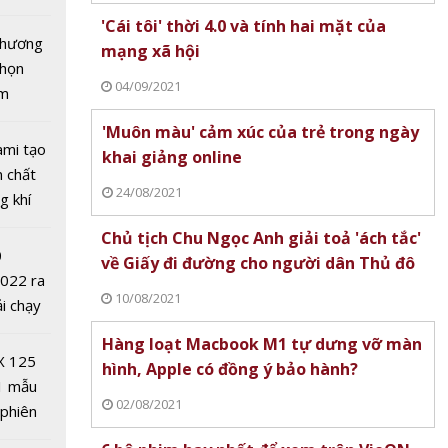
tô nhất
'Cái tôi' thời 4.0 và tính hai mặt của
 chương
mạng xã hội
chọn
04/09/2021
ăm
tăng
 tác
'Muôn màu' cảm xúc của trẻ trong ngày
với các
ami tạo
khai giảng online
ng nghệ
n chất
24/08/2021
g khí
Covid-
Chủ tịch Chu Ngọc Anh giải toả 'ách tắc'
0
về Giấy đi đường cho người dân Thủ đô
2022 ra
10/08/2021
ải chạy
ởi điểm
Hàng loạt Macbook M1 tự dưng vỡ màn
0 nghìn
X 125
hình, Apple có đồng ý bảo hành?
lập nhà
1 mẫu
Từ cam
02/08/2021
 phiên
nh động
 đua