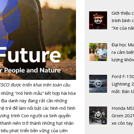
nhiều xe ô 
năm 2022
Giới thiệu
trình bình 
“Xe của n
Qualcomm 
2022"
cường hợp
chiến lược 
Đại học Mi
công ty cô
ra cảm biế
Việt Nam
lượng khôn
phát hiện 
19
Ford F-15
Lightning 
SCO được triển khai trên toàn cầu
mắt: Bán t
 những “mô hình mẫu” kết hợp hài hòa
điện giá kh
g địa danh này đang rất cần những
chưa đến 4
ệ trẻ để làm nổi bật các hình mô hình
Honda MS
FPT thành 
USD
ương trình Con người và Sinh quyển
Grom 202
máy chip: 
 thanh niên trở thành những hạt nhân
xe côn tay
kết đến hà
 tiêu phát triển bền vững của Liên
bản đường