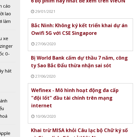
6 bộ phim hay nhất để xem trên VieON
n cáo
29/01/2021
ời lao
ời làm
Bắc Ninh: Không ký kết triển khai dự án
i bán
Owifi 5G với CSE Singapore
hu dịch
u xe
ịch
27/06/2020
zinger
ốc 0-
Bị World Bank cấm dự thầu 7 năm, công
ắt tay
hưa tới
ty Sao Bắc Đẩu thừa nhận sai sót
ên
ây hát
 phá
27/06/2020
Wefinex - Mô hình hoạt động đa cấp
"đội lốt" đầu tài chính trên mạng
Bánh
internet
ểu
 hoá
10/06/2020
 nhiều
Khai trừ MISA khỏi Câu lạc bộ Chữ ký số
về nguồn
 Apple
ISA khỏi