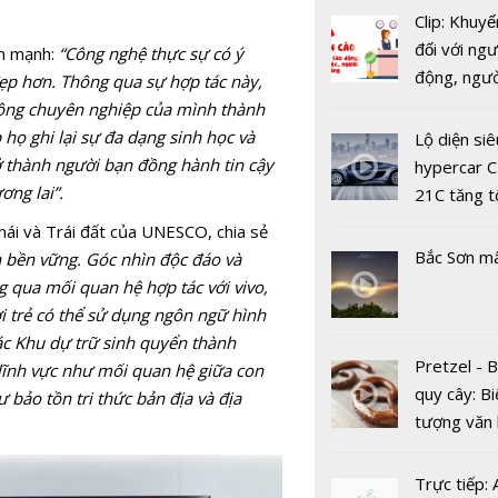
Clip: Khuyế
đối với ngư
ấn mạnh:
“Công nghệ thực sự có ý
động, ngư
đẹp hơn.
Thông qua sự hợp tác này,
việc, ngườ
ộng chuyên nghiệp của mình thành
hàng tại k
p họ ghi lại sự đa dạng sinh học và
Lộ diện siê
vụ trong d
ở thành người bạn đồng hành tin cậy
hypercar C
Covid-19
ơng lai”.
21C tăng t
Vingroup b
100km/h c
ái và Trái đất của UNESCO, chia sẻ
Intel tạo n
2 giây
Bắc Sơn m
n bền vững. Góc nhìn độc đáo và
những đột
g qua mối quan hệ hợp tác với vivo,
công nghệ
 trẻ có thể sử dụng ngôn ngữ hình
c Khu dự trữ sinh quyển thành
Pretzel - 
 lĩnh vực như mối quan hệ giữa con
quy cây: Bi
 bảo tồn tri thức bản địa và địa
tượng văn
châu Âu với
tranh cãi 
Trực tiếp:
Khai trừ M