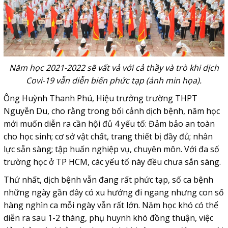
Năm học 2021-2022 sẽ vất vả với cả thầy và trò khi dịch
Covi-19 vẫn diễn biến phức tạp (ảnh min họa).
Ông Huỳnh Thanh Phú, Hiệu trưởng trường THPT
Nguyễn Du, cho rằng trong bối cảnh dịch bệnh, năm học
mới muốn diễn ra cần hội đủ 4 yếu tố: Đảm bảo an toàn
cho học sinh; cơ sở vật chất, trang thiết bị đầy đủ; nhân
lực sẵn sàng; tập huấn nghiệp vụ, chuyên môn. Với đa số
trường học ở TP HCM, các yếu tố này đều chưa sẵn sàng.
Thứ nhất, dịch bệnh vẫn đang rất phức tạp, số ca bệnh
những ngày gần đây có xu hướng đi ngang nhưng con số
hàng nghìn ca mỗi ngày vẫn rất lớn. Năm học khó có thể
diễn ra sau 1-2 tháng, phụ huynh khó đồng thuận, việc