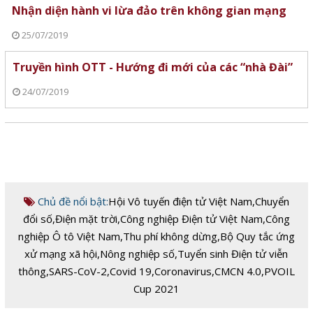
Nhận diện hành vi lừa đảo trên không gian mạng
25/07/2019
Truyền hình OTT - Hướng đi mới của các “nhà Đài”
24/07/2019
Chủ đề nổi bật:
Hội Vô tuyến điện tử Việt Nam
,
Chuyển
đổi số
,
Điện mặt trời
,
Công nghiệp Điện tử Việt Nam
,
Công
nghiệp Ô tô Việt Nam
,
Thu phí không dừng
,
Bộ Quy tắc ứng
xử mạng xã hội
,
Nông nghiệp số
,
Tuyển sinh Điện tử viễn
thông
,
SARS-CoV-2
,
Covid 19
,
Coronavirus
,
CMCN 4.0
,
PVOIL
Cup 2021