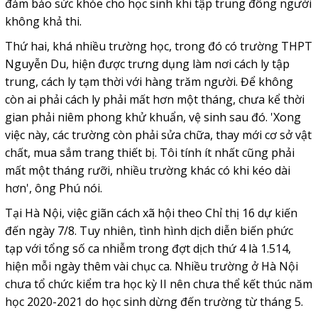
đảm bảo sức khỏe cho học sinh khi tập trung đông người
không khả thi.
Thứ hai, khá nhiều trường học, trong đó có trường THPT
Nguyễn Du, hiện được trưng dụng làm nơi cách ly tập
trung, cách ly tạm thời với hàng trăm người. Để không
còn ai phải cách ly phải mất hơn một tháng, chưa kể thời
gian phải niêm phong khử khuẩn, vệ sinh sau đó. 'Xong
việc này, các trường còn phải sửa chữa, thay mới cơ sở vật
chất, mua sắm trang thiết bị. Tôi tính ít nhất cũng phải
mất một tháng rưỡi, nhiều trường khác có khi kéo dài
hơn', ông Phú nói.
Tại Hà Nội, việc giãn cách xã hội theo Chỉ thị 16 dự kiến
đến ngày 7/8. Tuy nhiên, tình hình dịch diễn biến phức
tạp với tổng số ca nhiễm trong đợt dịch thứ 4 là 1.514,
hiện mỗi ngày thêm vài chục ca. Nhiều trường ở Hà Nội
chưa tổ chức kiểm tra học kỳ II nên chưa thể kết thúc năm
học 2020-2021 do học sinh dừng đến trường từ tháng 5.