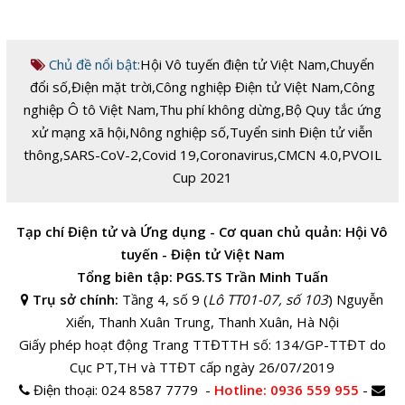
Chủ đề nổi bật:
Hội Vô tuyến điện tử Việt Nam
,
Chuyển
đổi số
,
Điện mặt trời
,
Công nghiệp Điện tử Việt Nam
,
Công
nghiệp Ô tô Việt Nam
,
Thu phí không dừng
,
Bộ Quy tắc ứng
xử mạng xã hội
,
Nông nghiệp số
,
Tuyển sinh Điện tử viễn
thông
,
SARS-CoV-2
,
Covid 19
,
Coronavirus
,
CMCN 4.0
,
PVOIL
Cup 2021
Tạp chí Điện tử và Ứng dụng - Cơ quan chủ quản: Hội Vô
tuyến - Điện tử Việt Nam
Tổng biên tập: PGS.TS Trần Minh Tuấn
Trụ sở chính:
Tầng 4, số 9 (
Lô TT01-07, số 103
) Nguyễn
Xiển, Thanh Xuân Trung, Thanh Xuân, Hà Nội
Giấy phép hoạt động Trang TTĐTTH số: 134/GP-TTĐT do
Cục PT,TH và TTĐT cấp ngày 26/07/2019
Điện thoại:
024 8587 7779 -
Hotline
: 0936 559 955
-