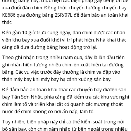
đường băng này, thực hiện các biện pháp gây tiếng ồn để
xua đuổi đàn chim. Đồng thời, chuyển hướng chuyến bay
KE686 qua đường băng 25R/07L để đảm bảo an toàn khai
thác.
Đến gần 10 giờ trưa cùng ngày, đàn chim được các nhân
viên khu bay xua đuổi khỏi vị trí phát hiện. Nhà khai thác
cảng đã đưa đường băng hoạt động trở lại.
Theo ghi nhận trong nhiều năm qua, đây là lần đầu tiên
ghi nhận hiện tượng nhiều chim én xuất hiện tại đường
băng. Các vụ việc trước đây thường là chim va đập vào
thân máy bay khi máy bay hạ cánh xuống sân bay.
Để đảm bảo an toàn khai thác các chuyến bay đi/đến sân
bay Tân Sơn Nhất, phía cảng đã kiểm tra các khu vực nghi
chim làm tổ và triển khai cắt cỏ quanh các mương thoát
nước để chim không có nơi ẩn nấp, làm tổ.
Tuy nhiên, biện pháp này chỉ có thể kiểm soát trong nội
bộ sân bay, còn chim xâm nhập từ bên ngoài trong nhiều