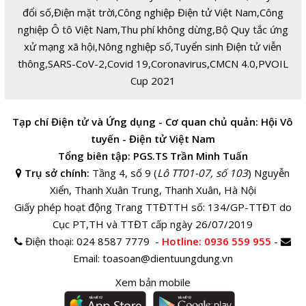
đổi số
,
Điện mặt trời
,
Công nghiệp Điện tử Việt Nam
,
Công
nghiệp Ô tô Việt Nam
,
Thu phí không dừng
,
Bộ Quy tắc ứng
xử mạng xã hội
,
Nông nghiệp số
,
Tuyển sinh Điện tử viễn
thông
,
SARS-CoV-2
,
Covid 19
,
Coronavirus
,
CMCN 4.0
,
PVOIL
Cup 2021
Tạp chí Điện tử và Ứng dụng - Cơ quan chủ quản: Hội Vô
tuyến - Điện tử Việt Nam
Tổng biên tập: PGS.TS Trần Minh Tuấn
Trụ sở chính:
Tầng 4, số 9 (
Lô TT01-07, số 103
) Nguyễn
Xiển, Thanh Xuân Trung, Thanh Xuân, Hà Nội
Giấy phép hoạt động Trang TTĐTTH số: 134/GP-TTĐT do
Cục PT,TH và TTĐT cấp ngày 26/07/2019
Điện thoại:
024 8587 7779 -
Hotline
: 0936 559 955
-
Email:
toasoan@dientuungdung.vn
Xem bản mobile