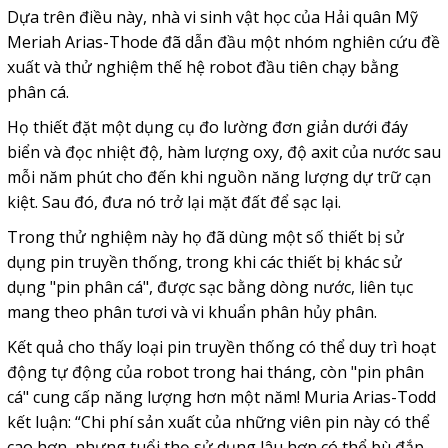
Dựa trên điều này, nhà vi sinh vật học của Hải quân Mỹ
Meriah Arias-Thode đã dẫn đầu một nhóm nghiên cứu đề
xuất và thử nghiệm thế hệ robot đầu tiên chạy bằng
phân cá.
Họ thiết đặt một dụng cụ đo lường đơn giản dưới đáy
biển và đọc nhiệt độ, hàm lượng oxy, độ axit của nước sau
mỗi năm phút cho đến khi nguồn năng lượng dự trữ cạn
kiệt. Sau đó, đưa nó trở lại mặt đất để sạc lại.
Trong thử nghiệm này họ đã dùng một số thiết bị sử
dụng pin truyền thống, trong khi các thiết bị khác sử
dụng "pin phân cá", được sạc bằng dòng nước, liên tục
mang theo phân tươi và vi khuẩn phân hủy phân.
Kết quả cho thấy loại pin truyền thống có thể duy trì hoạt
động tự động của robot trong hai tháng, còn "pin phân
cá" cung cấp năng lượng hơn một năm! Muria Arias-Todd
kết luận: “Chi phí sản xuất của những viên pin này có thể
cao hơn, nhưng tuổi thọ sử dụng lâu hơn có thể bù đắp