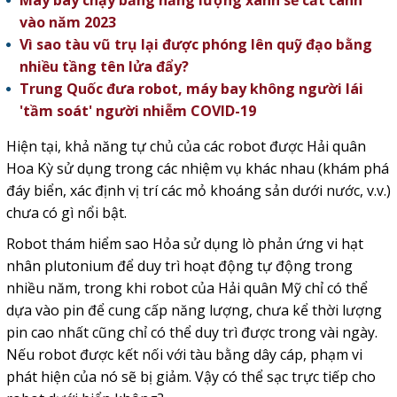
Máy bay chạy bằng năng lượng xanh sẽ cất cánh
vào năm 2023
Vì sao tàu vũ trụ lại được phóng lên quỹ đạo bằng
nhiều tầng tên lửa đẩy?
Trung Quốc đưa robot, máy bay không người lái
'tầm soát' người nhiễm COVID-19
Hiện tại, khả năng tự chủ của các robot được Hải quân
Hoa Kỳ sử dụng trong các nhiệm vụ khác nhau (khám phá
đáy biển, xác định vị trí các mỏ khoáng sản dưới nước, v.v.)
chưa có gì nổi bật.
Robot thám hiểm sao Hỏa sử dụng lò phản ứng vi hạt
nhân plutonium để duy trì hoạt động tự động trong
nhiều năm, trong khi robot của Hải quân Mỹ chỉ có thể
dựa vào pin để cung cấp năng lượng, chưa kể thời lượng
pin cao nhất cũng chỉ có thể duy trì được trong vài ngày.
Nếu robot được kết nối với tàu bằng dây cáp, phạm vi
phát hiện của nó sẽ bị giảm. Vậy có thể sạc trực tiếp cho