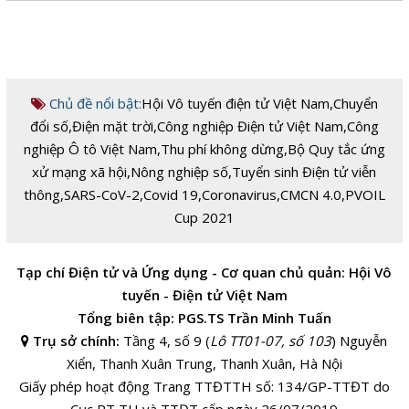
Chủ đề nổi bật:
Hội Vô tuyến điện tử Việt Nam
,
Chuyển
đổi số
,
Điện mặt trời
,
Công nghiệp Điện tử Việt Nam
,
Công
nghiệp Ô tô Việt Nam
,
Thu phí không dừng
,
Bộ Quy tắc ứng
xử mạng xã hội
,
Nông nghiệp số
,
Tuyển sinh Điện tử viễn
thông
,
SARS-CoV-2
,
Covid 19
,
Coronavirus
,
CMCN 4.0
,
PVOIL
Cup 2021
Tạp chí Điện tử và Ứng dụng - Cơ quan chủ quản: Hội Vô
tuyến - Điện tử Việt Nam
Tổng biên tập: PGS.TS Trần Minh Tuấn
Trụ sở chính:
Tầng 4, số 9 (
Lô TT01-07, số 103
) Nguyễn
Xiển, Thanh Xuân Trung, Thanh Xuân, Hà Nội
Giấy phép hoạt động Trang TTĐTTH số: 134/GP-TTĐT do
Cục PT,TH và TTĐT cấp ngày 26/07/2019