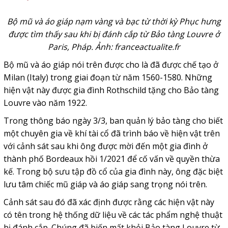
Bộ mũ và áo giáp nạm vàng và bạc từ thời kỳ Phục hưng
được tìm thấy sau khi bị đánh cắp từ Bảo tàng Louvre ở
Paris, Pháp. Ảnh: franceactualite.fr
Bộ mũ và áo giáp nói trên được cho là đã được chế tạo ở
Milan (Italy) trong giai đoạn từ năm 1560-1580. Những
hiện vật này được gia đình Rothschild tặng cho Bảo tàng
Louvre vào năm 1922.
Trong thông báo ngày 3/3, ban quản lý bảo tàng cho biết
một chuyên gia về khí tài cổ đã trình báo về hiện vật trên
với cảnh sát sau khi ông được mời đến một gia đình ở
thành phố Bordeaux hồi 1/2021 để cố vấn về quyền thừa
kế. Trong bộ sưu tập đồ cổ của gia đình này, ông đặc biệt
lưu tâm chiếc mũ giáp và áo giáp sang trọng nói trên.
Cảnh sát sau đó đã xác định được rằng các hiện vật này
có tên trong hệ thống dữ liệu về các tác phẩm nghệ thuật
bị đánh cắp. Chúng đã biến mất khỏi Bảo tàng Louvre từ