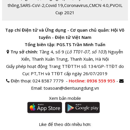
thông
,
SARS-CoV-2
,
Covid 19
,
Coronavirus
,
CMCN 4.0
,
PVOIL
Cup 2021
Tạp chí Điện tử và Ứng dụng - Cơ quan chủ quản: Hội Vô
tuyến - Điện tử Việt Nam
Tổng biên tập: PGS.TS Trần Minh Tuấn
Trụ sở chính:
Tầng 4, số 9 (
Lô TT01-07, số 103
) Nguyễn
Xiển, Thanh Xuân Trung, Thanh Xuân, Hà Nội
Giấy phép hoạt động Trang TTĐTTH số: 134/GP-TTĐT do
Cục PT,TH và TTĐT cấp ngày 26/07/2019
Điện thoại:
024 8587 7779 -
Hotline
: 0936 559 955
-
Email:
toasoan@dientuungdung.vn
Xem bản mobile
Like để theo dõi nhiều hơn: